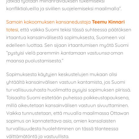
jatkaa työtään miinanraivauksen tukemiseksi
konfliktialueilla ja siviilien suojelemiseksi maailmalla”.
Samoin kokoomuksen kansanedustaja
Teemu Kinnari
totesi
, että vaikka Suomi tekisi tässä suhteessa päätöksen
irtaantua kansainvälisestä sopimuksesta, Suomeen voi
edelleen luottaa. Sen sijaan irtaantumisen myötä Suomi
”pystyisi vielä paremmin
kantamaan vastuunsa
oman
maansa puolustamisesta.”
Sopimuksesta käytyjen keskustelujen mukaan olisi
yhtäältä kansainvälisen vastuun kantamista, jos Suomi
turvallisuusuhasta huolimatta pysyisi sopimuksen piirissä.
Toisaalta Suomi esitetään puheissa poikkeustapauksena,
millä oikeutetaan kansainvälisen vastuun sivuuttaminen.
Vaikka tunnustetaan, että muualla maailmassa Ottawan
sopimus on kannatettava asia, omien kansalaisten
turvallisuudesta huolehtiminen on tässä tilanteessa
välttämätöntä ja vastuullista.