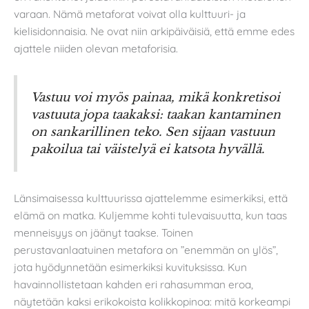
varaan. Nämä metaforat voivat olla kulttuuri- ja
kielisidonnaisia. Ne ovat niin arkipäiväisiä, että emme edes
ajattele niiden olevan metaforisia.
Vastuu voi myös painaa, mikä konkretisoi
vastuuta jopa taakaksi: taakan kantaminen
on sankarillinen teko. Sen sijaan vastuun
pakoilua tai väistelyä ei katsota hyvällä.
Länsimaisessa kulttuurissa ajattelemme esimerkiksi, että
elämä on matka. Kuljemme kohti tulevaisuutta, kun taas
menneisyys on jäänyt taakse. Toinen
perustavanlaatuinen metafora on ”enemmän on ylös”,
jota hyödynnetään esimerkiksi kuvituksissa. Kun
havainnollistetaan kahden eri rahasumman eroa,
näytetään kaksi erikokoista kolikkopinoa: mitä korkeampi