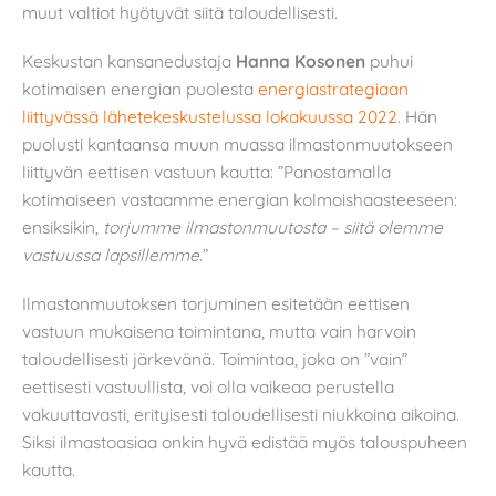
muut valtiot hyötyvät siitä taloudellisesti.
Keskustan kansanedustaja
Hanna Kosonen
puhui
kotimaisen energian puolesta
energiastrategiaan
liittyvässä lähetekeskustelussa lokakuussa 2022.
Hän
puolusti kantaansa muun muassa ilmastonmuutokseen
liittyvän eettisen vastuun kautta: ”Panostamalla
kotimaiseen vastaamme energian kolmoishaasteeseen:
ensiksikin,
torjumme ilmastonmuutosta – siitä olemme
vastuussa lapsillemme
.”
Ilmastonmuutoksen torjuminen esitetään eettisen
vastuun mukaisena toimintana, mutta vain harvoin
taloudellisesti järkevänä. Toimintaa, joka on ”vain”
eettisesti vastuullista, voi olla vaikeaa perustella
vakuuttavasti, erityisesti taloudellisesti niukkoina aikoina.
Siksi ilmastoasiaa onkin hyvä edistää myös talouspuheen
kautta.