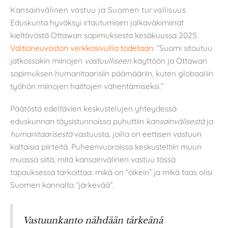
Kansainvälinen vastuu ja Suomen turvallisuus
Eduskunta hyväksyi irtautumisen jalkaväkimiinat
kieltävästä Ottawan sopimuksesta kesäkuussa 2025.
Valtioneuvoston verkkosivuilla todetaan
: “Suomi sitoutuu
jatkossakin miinojen
vastuulliseen
käyttöön ja Ottawan
sopimuksen humanitaarisiin päämääriin, kuten globaaliin
työhön miinojen haittojen vähentämiseksi.”
Päätöstä edeltävien keskustelujen yhteydessä
eduskunnan täysistunnoissa puhuttiin
kansainvälisestä
ja
humanitaarisestä
vastuusta, joilla on eettisen vastuun
kaltaisia piirteitä. Puheenvuoroissa keskusteltiin muun
muassa siitä, mitä kansainvälinen vastuu tässä
tapauksessa tarkoittaa: mikä on ”oikein” ja mikä taas olisi
Suomen kannalta ”järkevää”.
Vastuunkanto nähdään tärkeänä