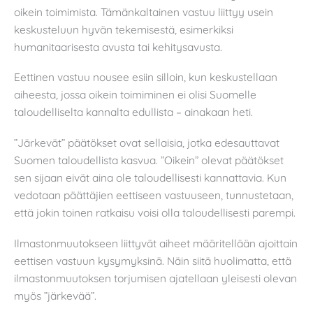
oikein toimimista. Tämänkaltainen vastuu liittyy usein
keskusteluun hyvän tekemisestä, esimerkiksi
humanitaarisesta avusta tai kehitysavusta.
Eettinen vastuu nousee esiin silloin, kun keskustellaan
aiheesta, jossa oikein toimiminen ei olisi Suomelle
taloudelliselta kannalta edullista – ainakaan heti.
”Järkevät” päätökset ovat sellaisia, jotka edesauttavat
Suomen taloudellista kasvua. ”Oikein” olevat päätökset
sen sijaan eivät aina ole taloudellisesti kannattavia. Kun
vedotaan päättäjien eettiseen vastuuseen, tunnustetaan,
että jokin toinen ratkaisu voisi olla taloudellisesti parempi.
Ilmastonmuutokseen liittyvät aiheet määritellään ajoittain
eettisen vastuun kysymyksinä. Näin siitä huolimatta, että
ilmastonmuutoksen torjumisen ajatellaan yleisesti olevan
myös ”järkevää”.