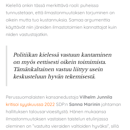
Kielellä onkin tässä merkittävä rooli: puheissa
tunnustetaan, että ilmastonmuutoksen torjuminen on
oikein mutta tuo kustannuksia. Samaa argumenttia
käyttävät niin järeiden ilmastotoimien kannattajat kuin
niiden vastustajatkin.
Politiikan kielessä vastuun kantaminen
on myös eettisesti oikein toimimista.
Tämänkaltainen vastuu liittyy usein
keskusteluun hyvän tekemisestä.
Perussuomalaisten kansanedustaja
Vilhelm Junnila
kritisoi syyskuussa 2022
SDP:n
Sanna Marinin
johtaman
hallituksen talousarvioesitystä
.
Hänen mukaansa
ilmastonmuutoksen vastaisen taistelun etulinjassa
oleminen on ”vastuita vieraiden valtioiden hyväksi”, sillä