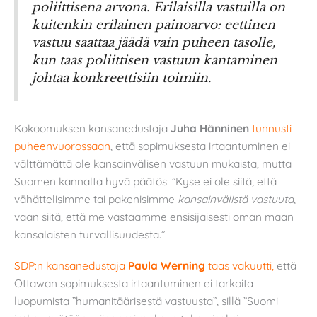
poliittisena arvona. Erilaisilla vastuilla on
kuitenkin erilainen painoarvo: eettinen
vastuu saattaa jäädä vain puheen tasolle,
kun taas poliittisen vastuun kantaminen
johtaa konkreettisiin toimiin.
Kokoomuksen kansanedustaja
Juha Hänninen
tunnusti
puheenvuorossaan
, että sopimuksesta irtaantuminen ei
välttämättä ole kansainvälisen vastuun mukaista, mutta
Suomen kannalta hyvä päätös: ”Kyse ei ole siitä, että
vähättelisimme tai pakenisimme
kansainvälistä vastuuta
,
vaan siitä, että me vastaamme ensisijaisesti oman maan
kansalaisten turvallisuudesta.”
SDP:n kansanedustaja
Paula Werning
taas vakuutti,
että
Ottawan sopimuksesta irtaantuminen ei tarkoita
luopumista ”humanitäärisestä vastuusta”, sillä ”Suomi