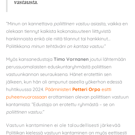
vastausta.
”Minun on kannettava
poliittinen vastuu
asiasta, vaikka en
olekaan tiennyt kaikista kokonaisuuteen liittyvistä
hankinnoista enkä ole niitä tilannut tai hankkinut…
Poliitikkona
minun tehtäväni on kantaa vastuu
.”
Myös kansanedustaja
Timo Vornanen
joutui lähtemään
perussuomalaisten eduskuntaryhmästä poliittisen
vastuunkannon seurauksena. Hänet erotettiin sen
jälkeen, kun hän oli ampunut aseella yökerhon edessä
huhtikuussa 2024.
Pääministeri
Petteri Orpo
esitti
puheenvuorossaan
erottamisen olevan poliittisen vastuun
kantamista: ”Edustaja on erotettu ryhmästä – se on
poliittinen vastuu
.”
Vastuun kantaminen ei ole taloudellisesti järkevää
Politiikan kielessä vastuun kantaminen on myös eettisesti