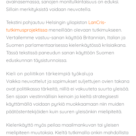
avainasemassa, sanojen monitulkintaisuus on eduksi.
Silloin merkityksistä voidaan neuvotella.
Tekstini pohjautuu Helsingin yliopiston
LanCris-
tutkimusprojektissa
meneillään olevaan tutkimukseen.
Vertailemme vastuu-sanan käyttöä Britannian, Italian ja
Suomen parlamentaarisessa kielenkäytössä kriisiaikana.
Tässä tekstissä paneudun sanan käyttöön Suomen
eduskunnan täysistunnoissa.
Kieli on poliitikon tärkeimpiä työkaluja
Vaikka neuvottelut ja sopimukset suljettujen ovien takana
ovat politiikassa tärkeitä, niillä ei vakuuteta suurta yleisöä.
Sen sijaan viestinnällisin keinoin ja kieltä strategisesti
käyttämällä voidaan pyrkiä muokkaamaan niin muiden
päätöstentekijöiden kuin suuren yleisönkin mielipiteitä.
Kielenkäyttö myös peilaa maailmankuvan tai yleisen
mielipiteen muutoksia. Kieltä tutkimalla onkin mahdollista