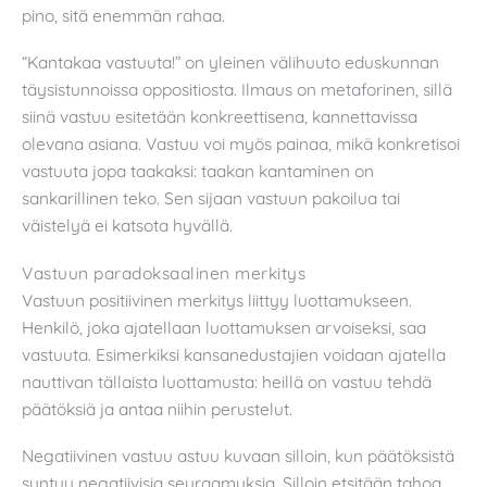
pino, sitä enemmän rahaa.
“Kantakaa vastuuta!” on yleinen välihuuto eduskunnan
täysistunnoissa oppositiosta. Ilmaus on metaforinen, sillä
siinä vastuu esitetään konkreettisena, kannettavissa
olevana asiana. Vastuu voi myös painaa, mikä konkretisoi
vastuuta jopa taakaksi: taakan kantaminen on
sankarillinen teko. Sen sijaan vastuun pakoilua tai
väistelyä ei katsota hyvällä.
Vastuun paradoksaalinen merkitys
Vastuun positiivinen merkitys liittyy luottamukseen.
Henkilö, joka ajatellaan luottamuksen arvoiseksi, saa
vastuuta. Esimerkiksi kansanedustajien voidaan ajatella
nauttivan tällaista luottamusta: heillä on vastuu tehdä
päätöksiä ja antaa niihin perustelut.
Negatiivinen vastuu astuu kuvaan silloin, kun päätöksistä
syntyy negatiivisia seuraamuksia. Silloin etsitään tahoa,