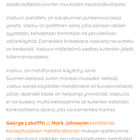
saada lisätietoa suurten muutosten taustavaikuttajista.
Vastuun pallottelu on eduskunnan puheenvuoroissa
yleistä.
Vastuu
on poliittinen sana, jolla samaan aikaan
syytetään, kehotetaan toimintaan tai perustellaan
vallankäyttöä. Esimerkiksi kriisiaikana vastuista neuvottelu
on keskeistä. Vastuun määritelmä saattaa kuitenkin jäädä
tulkinnanvaraiseksi.
Vastuu on metaforisesti käytetty sana
Suomen kielessä, kuten monissa muissakin kielissä,
vastuu-
sanaa käytetään metaforisesti eli kuvaannollisesti,
jolloin abstrakti käsite on helpompi ymmärtää. Vastuuta
ei voi koskea, mutta kielessämme se kuitenkin esitetään
konkreettisena asiana, jota voi esimerkiksi kantaa.
George Lakoffin
ja
Mark Johnsonin
kehittämän
konseptuaalisen metaforateorian
mukaan ajattelumme
on rakentunut joidenkin perustavanlaatuisten metaforien