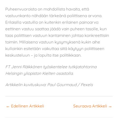
Puheenvuoroista on mahdollista havaita, että
vastuunkanto nähdään tärkeänä poliittisena arvona.
Erilaisilla vastuilla on kuitenkin erilainen painoarvo:
eettinen vastuu saattaa jäädä vain puheen tasolle, kun
taas poliittisen vastuun kantaminen johtaa konkreettisiin
toimiin. Millaisena vastuun kysymyksenä kukin aihe
kulloinkin esitetään vaikuttaa siitä käytyyn poliittiseen
keskusteluun – ja lopulta itse politiikkaan.
FT Jenni Räikkönen työskentelee tutkijatohtorina
Helsingin yliopiston Kielten osastolla.
Artikkelin kuvituskuva: Paul Gourmaud / Pexels
←
Edellinen Artikkeli
Seuraava Artikkeli
→