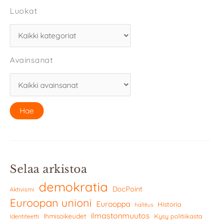
Luokat
Avainsanat
Selaa arkistoa
demokratia
DocPoint
Aktivismi
Euroopan unioni
Eurooppa
Historia
hallitus
ilmastonmuutos
Ihmisoikeudet
Kysy politiikasta
Identiteetti