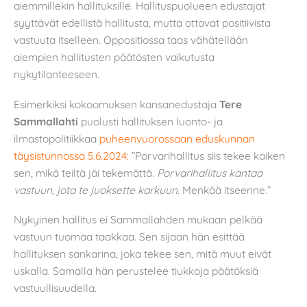
aiemmillekin hallituksille. Hallituspuolueen edustajat
syyttävät edellistä hallitusta, mutta ottavat positiivista
vastuuta itselleen. Oppositiossa taas vähätellään
aiempien hallitusten päätösten vaikutusta
nykytilanteeseen.
Esimerkiksi kokoomuksen kansanedustaja
Tere
Sammallahti
puolusti hallituksen luonto- ja
ilmastopolitiikkaa
puheenvuorossaan eduskunnan
täysistunnossa 5.6.2024:
”Porvarihallitus siis tekee kaiken
sen, mikä teiltä jäi tekemättä.
Porvarihallitus kantaa
vastuun, jota te juoksette karkuun.
Menkää itseenne.”
Nykyinen hallitus ei Sammallahden mukaan pelkää
vastuun tuomaa taakkaa. Sen sijaan hän esittää
hallituksen sankarina, joka tekee sen, mitä muut eivät
uskalla. Samalla hän perustelee tiukkoja päätöksiä
vastuullisuudella.