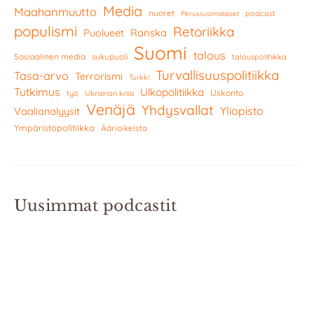
Media
Maahanmuutto
nuoret
podcast
Perussuomalaiset
populismi
Retoriikka
Ranska
Puolueet
Suomi
talous
Sosiaalinen media
sukupuoli
talouspolitiikka
Turvallisuuspolitiikka
Tasa-arvo
Terrorismi
Turkki
Tutkimus
Ulkopolitiikka
Uskonto
työ
Ukrainan kriisi
Venäjä
Yhdysvallat
Yliopisto
Vaalianalyysit
Ympäristöpolitiikka
Äärioikeisto
Uusimmat podcastit