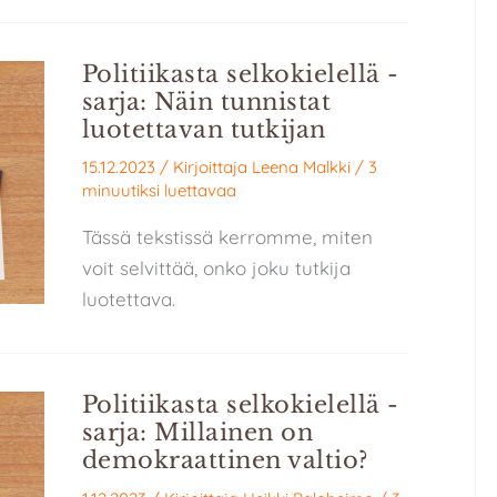
Politiikasta selkokielellä -
sarja: Näin tunnistat
luotettavan tutkijan
15.12.2023
/ Kirjoittaja
Leena Malkki
/
3
minuutiksi luettavaa
Tässä tekstissä kerromme, miten
voit selvittää, onko joku tutkija
luotettava.
Politiikasta selkokielellä -
sarja: Millainen on
demokraattinen valtio?