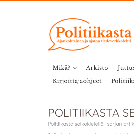
Siirry
sisältöön
Mikä?
Arkisto
Juttu
Kirjoittajaohjeet
Politii
POLITIIKASTA S
Politiikasta selkokielellä -sarjan art