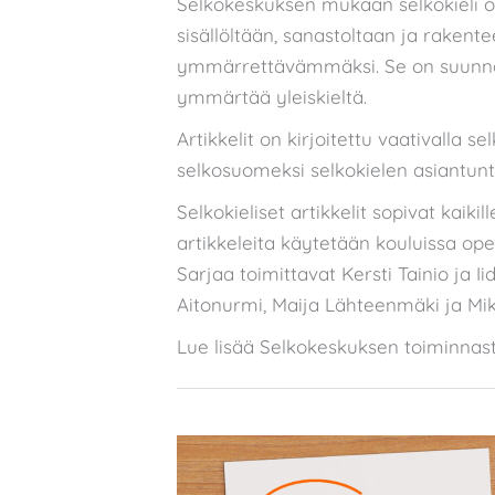
Selkokeskuksen mukaan selkokieli 
sisällöltään, sanastoltaan ja rakent
ymmärrettävämmäksi. Se on suunnattu
ymmärtää yleiskieltä.
Artikkelit on kirjoitettu vaativalla s
selkosuomeksi selkokielen asiantuntija
Selkokieliset artikkelit sopivat kaikil
artikkeleita käytetään kouluissa op
Sarjaa toimittavat Kersti Tainio ja 
Aitonurmi, Maija Lähteenmäki ja Mi
Lue lisää Selkokeskuksen toiminnas