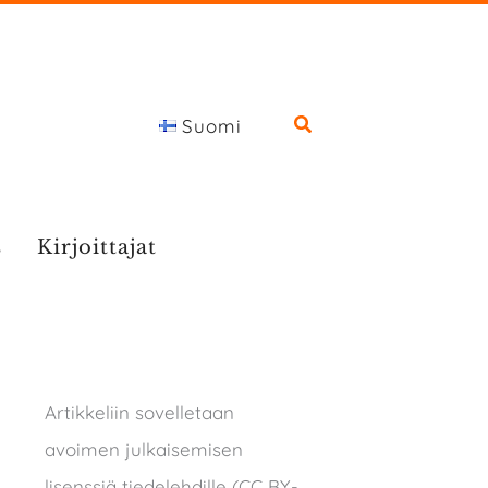
Suomi
s
Kirjoittajat
Artikkeliin sovelletaan
avoimen julkaisemisen
lisenssiä tiedelehdille (CC BY-