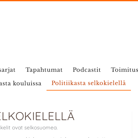
sarjat
Tapahtumat
Podcastit
Toimitu
Politiikasta selkokielellä
kasta kouluissa
ELKOKIELELLÄ
ikkelit ovat selkosuomea.