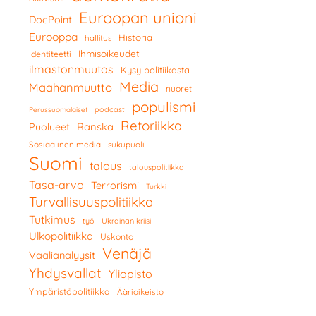
Euroopan unioni
DocPoint
Eurooppa
Historia
hallitus
Ihmisoikeudet
Identiteetti
ilmastonmuutos
Kysy politiikasta
Media
Maahanmuutto
nuoret
populismi
podcast
Perussuomalaiset
Retoriikka
Ranska
Puolueet
Sosiaalinen media
sukupuoli
Suomi
talous
talouspolitiikka
Tasa-arvo
Terrorismi
Turkki
Turvallisuuspolitiikka
Tutkimus
työ
Ukrainan kriisi
Ulkopolitiikka
Uskonto
Venäjä
Vaalianalyysit
Yhdysvallat
Yliopisto
Ympäristöpolitiikka
Äärioikeisto