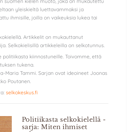
on suomen kielen muoto, joka on mukautettu
eeltaan yleiskieltä luettavammaksi ja
 ihmisille, joilla on vaikeuksia lukea tai
elkokielellä. Artikkelit on mukauttanut
. Selkokielisillä artikkeleilla on selkotunnus.
le politiikasta kiinnostuneille. Toivomme, että
etuksen tukena.
Iida-Maria Tammi. Sarjan ovat ideoineet Joonas
kko Poutanen.
ta:
selkokeskus.fi
Politiikasta selkokielellä -
sarja: Miten ihmiset