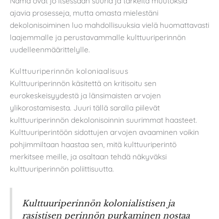
Nämä ovat jo itsessään suuria ja tärkeitä muutoksia
ajavia prosesseja, mutta omasta mielestäni
dekolonisoiminen luo mahdollisuuksia vielä huomattavasti
laajemmalle ja perustavammalle kulttuuriperinnön
uudelleenmäärittelylle.
Kulttuuriperinnön koloniaalisuus
Kulttuuriperinnön käsitettä on kritisoitu sen
eurokeskeisyydestä ja länsimaisten arvojen
ylikorostamisesta. Juuri tällä saralla piilevät
kulttuuriperinnön dekolonisoinnin suurimmat haasteet.
Kulttuuriperintöön sidottujen arvojen avaaminen voikin
pohjimmiltaan haastaa sen, mitä kulttuuriperintö
merkitsee meille, ja osaltaan tehdä näkyväksi
kulttuuriperinnön poliittisuutta.
Kulttuuriperinnön kolonialistisen ja
rasistisen perinnön purkaminen nostaa