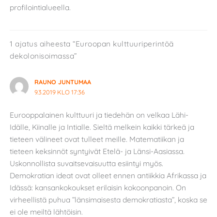
profilointialueella.
1 ajatus aiheesta “Euroopan kulttuuriperintöä
dekolonisoimassa”
RAUNO JUNTUMAA
9.3.2019 KLO 17:36
Eurooppalainen kulttuuri ja tiedehän on velkaa Lähi-
Idälle, Kiinalle ja Intialle. Sieltä melkein kaikki tärkeä ja
tieteen välineet ovat tulleet meille. Matematiikan ja
tieteen keksinnöt syntyivät Etelä- ja Länsi-Aasiassa.
Uskonnollista suvaitsevaisuutta esiintyi myös.
Demokratian ideat ovat olleet ennen antiikkia Afrikassa ja
Idässä: kansankokoukset erilaisin kokoonpanoin. On
virheellistä puhua ”länsimaisesta demokratiasta”, koska se
ei ole meiltä lähtöisin.