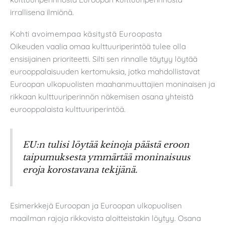
irrallisena ilmiönä.
Kohti avoimempaa käsitystä Euroopasta
Oikeuden vaalia omaa kulttuuriperintöä tulee olla
ensisijainen prioriteetti. Silti sen rinnalle täytyy löytää
eurooppalaisuuden kertomuksia, jotka mahdollistavat
Euroopan ulkopuolisten maahanmuuttajien moninaisen ja
rikkaan kulttuuriperinnön näkemisen osana yhteistä
eurooppalaista kulttuuriperintöä.
EU:n tulisi löytää keinoja päästä eroon
taipumuksesta ymmärtää moninaisuus
eroja korostavana tekijänä.
Esimerkkejä Euroopan ja Euroopan ulkopuolisen
maailman rajoja rikkovista aloitteistakin löytyy. Osana