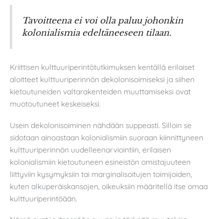
Tavoitteena ei voi olla paluu johonkin
kolonialismia edeltäneeseen tilaan.
Kriittisen kulttuuriperintötutkimuksen kentällä erilaiset
aloitteet kulttuuriperinnön dekolonisoimiseksi ja siihen
kietoutuneiden valtarakenteiden muuttamiseksi ovat
muotoutuneet keskeiseksi.
Usein dekolonisoiminen nähdään suppeasti. Silloin se
sidotaan ainoastaan kolonialismiin suoraan kiinnittyneen
kulttuuriperinnön uudelleenarviointiin, erilaisen
kolonialismiin kietoutuneen esineistön omistajuuteen
liittyviin kysymyksiin tai marginalisoitujen toimijoiden,
kuten alkuperäiskansojen, oikeuksiin määritellä itse omaa
kulttuuriperintöään.