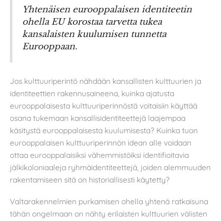
Yhtenäisen eurooppalaisen identiteetin
ohella EU korostaa tarvetta tukea
kansalaisten kuulumisen tunnetta
Eurooppaan.
Jos kulttuuriperintö nähdään kansallisten kulttuurien ja
identiteettien rakennusaineena, kuinka ajatusta
eurooppalaisesta kulttuuriperinnöstä voitaisiin käyttää
osana tukemaan kansallisidentiteettejä laajempaa
käsitystä eurooppalaisesta kuulumisesta? Kuinka tuon
eurooppalaisen kulttuuriperinnön idean alle voidaan
ottaa eurooppalaisiksi vähemmistöiksi identifioitavia
jälkikoloniaaleja ryhmäidentiteettejä, joiden alemmuuden
rakentamiseen sitä on historiallisesti käytetty?
Valtarakennelmien purkamisen ohella yhtenä ratkaisuna
tähän ongelmaan on nähty erilaisten kulttuurien välisten