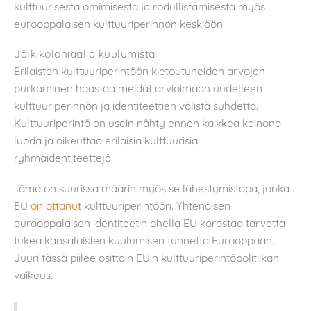
kulttuurisesta omimisesta ja rodullistamisesta myös
eurooppalaisen kulttuuriperinnön keskiöön.
Jälkikoloniaalia kuulumista
Erilaisten kulttuuriperintöön kietoutuneiden arvojen
purkaminen haastaa meidät arvioimaan uudelleen
kulttuuriperinnön ja identiteettien välistä suhdetta.
Kulttuuriperintö on usein nähty ennen kaikkea keinona
luoda ja oikeuttaa erilaisia kulttuurisia
ryhmäidentiteettejä.
Tämä on suurissa määrin myös se lähestymistapa, jonka
EU
on ottanut
kulttuuriperintöön. Yhtenäisen
eurooppalaisen identiteetin ohella EU korostaa tarvetta
tukea kansalaisten kuulumisen tunnetta Eurooppaan.
Juuri tässä piilee osittain EU:n kulttuuriperintöpolitiikan
vaikeus.