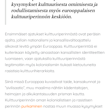
kysymykset kulttuurisesta omimisesta ja
rodullistamisesta myös eurooppalaisen
kulttuuriperinnön keskiöön.
Ensimmäiset ajatukset kulttuuriperinnöstä ovat peräisin
ajalta, jolloin nationalismi ja kansallisvaltioajattelu
alkoivat levitä ympäri Eurooppaa. Kulttuuriperintöä ei
kuitenkaan käytetty ainoastaan kansallisten identiteettien
luomiseen, vaan ajatuksilla kulttuuriperinnöstä
legitimoitiin myös kolonialismiin tiukasti kietoutuneita
rasistisia kulttuurihierarkioita.
Siinä missä Eurooppaa kuvastivat taide, kansakunnat ja
”sivilisaatio”, muu maailma nähtiin kädentaitojen,
heimojen ja alkukantaisuuden prisman kautta.
Kulttuuriperinnön oman kolonialistisen ja rasistisen
perinnön
purkaminen
nostaa muun muassa kysymykset