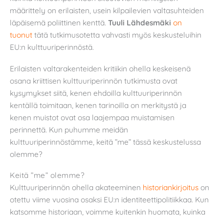
määrittely on erilaisten, usein kilpailevien valtasuhteiden
läpäisemä poliittinen kenttä.
Tuuli Lähdesmäki
on
tuonut
tätä tutkimusotetta vahvasti myös keskusteluihin
EU:n kulttuuriperinnöstä.
Erilaisten valtarakenteiden kritiikin ohella keskeisenä
osana kriittisen kulttuuriperinnön tutkimusta ovat
kysymykset siitä, kenen ehdoilla kulttuuriperinnön
kentällä toimitaan, kenen tarinoilla on merkitystä ja
kenen muistot ovat osa laajempaa muistamisen
perinnettä. Kun puhumme meidän
kulttuuriperinnöstämme, keitä ”me” tässä keskustelussa
olemme?
Keitä ”me” olemme?
Kulttuuriperinnön ohella akateeminen
historiankirjoitus
on
otettu viime vuosina osaksi EU:n identiteettipolitiikkaa. Kun
katsomme historiaan, voimme kuitenkin huomata, kuinka