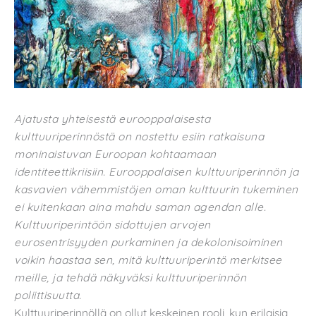
Ajatusta yhteisestä eurooppalaisesta
kulttuuriperinnöstä on nostettu esiin ratkaisuna
moninaistuvan Euroopan kohtaamaan
identiteettikriisiin. Eurooppalaisen kulttuuriperinnön ja
kasvavien vähemmistöjen oman kulttuurin tukeminen
ei kuitenkaan aina mahdu saman agendan alle.
Kulttuuriperintöön sidottujen arvojen
eurosentrisyyden purkaminen ja dekolonisoiminen
voikin haastaa sen, mitä kulttuuriperintö merkitsee
meille, ja tehdä näkyväksi kulttuuriperinnön
poliittisuutta.
Kulttuuriperinnöllä on ollut keskeinen rooli, kun erilaisia