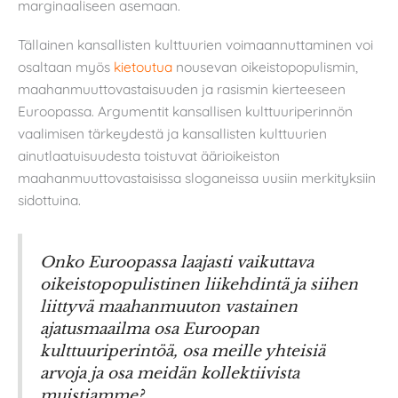
marginaaliseen asemaan.
Tällainen kansallisten kulttuurien voimaannuttaminen voi
osaltaan myös
kietoutua
nousevan oikeistopopulismin,
maahanmuuttovastaisuuden ja rasismin kierteeseen
Euroopassa. Argumentit kansallisen kulttuuriperinnön
vaalimisen tärkeydestä ja kansallisten kulttuurien
ainutlaatuisuudesta toistuvat äärioikeiston
maahanmuuttovastaisissa sloganeissa uusiin merkityksiin
sidottuina.
Onko Euroopassa laajasti vaikuttava
oikeistopopulistinen liikehdintä ja siihen
liittyvä maahanmuuton vastainen
ajatusmaailma osa Euroopan
kulttuuriperintöä, osa meille yhteisiä
arvoja ja osa meidän kollektiivista
muistiamme?