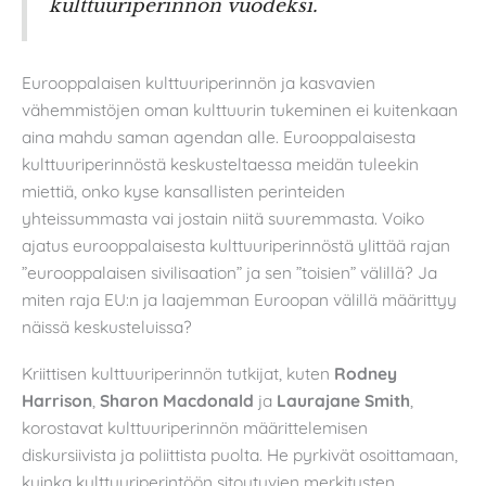
kulttuuriperinnön vuodeksi.
Eurooppalaisen kulttuuriperinnön ja kasvavien
vähemmistöjen oman kulttuurin tukeminen ei kuitenkaan
aina mahdu saman agendan alle. Eurooppalaisesta
kulttuuriperinnöstä keskusteltaessa meidän tuleekin
miettiä, onko kyse kansallisten perinteiden
yhteissummasta vai jostain niitä suuremmasta. Voiko
ajatus eurooppalaisesta kulttuuriperinnöstä ylittää rajan
”eurooppalaisen sivilisaation” ja sen ”toisien” välillä? Ja
miten raja EU:n ja laajemman Euroopan välillä määrittyy
näissä keskusteluissa?
Kriittisen kulttuuriperinnön tutkijat, kuten
Rodney
Harrison
,
Sharon Macdonald
ja
Laurajane Smith
,
korostavat kulttuuriperinnön määrittelemisen
diskursiivista ja poliittista puolta. He pyrkivät osoittamaan,
kuinka kulttuuriperintöön sitoutuvien merkitysten