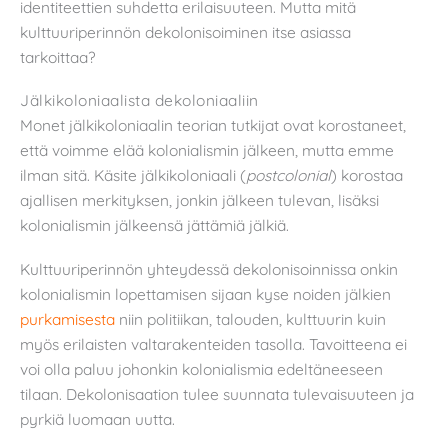
identiteettien suhdetta erilaisuuteen. Mutta mitä
kulttuuriperinnön dekolonisoiminen itse asiassa
tarkoittaa?
Jälkikoloniaalista dekoloniaaliin
Monet jälkikoloniaalin teorian tutkijat ovat korostaneet,
että voimme elää kolonialismin jälkeen, mutta emme
ilman sitä. Käsite jälkikoloniaali (
postcolonial
) korostaa
ajallisen merkityksen, jonkin jälkeen tulevan, lisäksi
kolonialismin jälkeensä jättämiä jälkiä.
Kulttuuriperinnön yhteydessä dekolonisoinnissa onkin
kolonialismin lopettamisen sijaan kyse noiden jälkien
purkamisesta
niin politiikan, talouden, kulttuurin kuin
myös erilaisten valtarakenteiden tasolla. Tavoitteena ei
voi olla paluu johonkin kolonialismia edeltäneeseen
tilaan. Dekolonisaation tulee suunnata tulevaisuuteen ja
pyrkiä luomaan uutta.