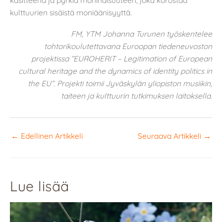
kulttuurien sisäistä moniäänisyyttä.
FM, YTM Johanna Turunen työskentelee
tohtorikoulutettavana Euroopan tiedeneuvoston
projektissa ”EUROHERIT – Legitimation of European
cultural heritage and the dynamics of identity politics in
the EU”. Projekti toimii Jyväskylän yliopiston musiikin,
taiteen ja kulttuurin tutkimuksen laitoksella.
←
Edellinen Artikkeli
Seuraava Artikkeli
→
Lue lisää