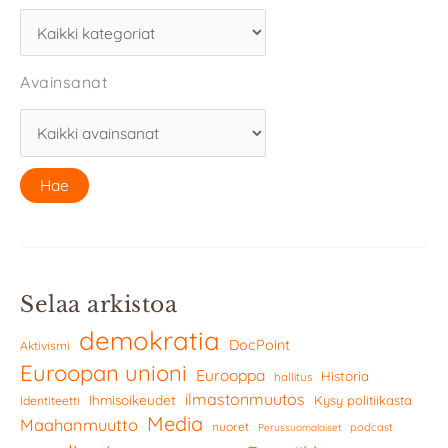
Avainsanat
Selaa arkistoa
demokratia
DocPoint
Aktivismi
Euroopan unioni
Eurooppa
Historia
hallitus
ilmastonmuutos
Ihmisoikeudet
Kysy politiikasta
Identiteetti
Media
Maahanmuutto
nuoret
podcast
Perussuomalaiset