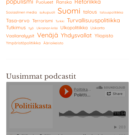
populismi
Retoriikka
Ranska
Puolueet
Suomi
talous
Sosiaalinen media
sukupuoli
talouspolitiikka
Turvallisuuspolitiikka
Tasa-arvo
Terrorismi
Turkki
Tutkimus
Ulkopolitiikka
Uskonto
työ
Ukrainan kriisi
Venäjä
Yhdysvallat
Yliopisto
Vaalianalyysit
Ympäristöpolitiikka
Äärioikeisto
Uusimmat podcastit