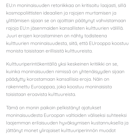
EU:n moninaisuuden retoriikkaa on kritisoitu laajasti, sillä
kosmopoliittisten ideaalien ja rajojen murtamisen ja
ylittämisen sijaan se on ajoittain päätynyt vahvistamaan
rajoja EU:n jäsenmaiden kansallisten kulttuurien välillä.
Juuri erojen korostaminen on nähty todisteena
kulttuurien moninaisuudesta, siitä, että EUrooppa koostuu
monista toisistaan erillisistä kulttuureista.
Kulttuuriperintökentällä yksi keskeinen kritiikki on se,
kuinka moninaisuuden nimissä on yhtenäisyyden sijaan
päädytty korostamaan kansallisia eroja. Näin on
rakennettu Eurooppaa, joka koostuu moninaisista
toisistaan eroavista kulttuureista.
Tämä on monin paikoin pelkistänyt ajatukset
moninaisuudesta Euroopan valtioiden väliseksi suhteeksi
laajemman erilaisuuden hyväksymisen kustannuksella ja
jättänyt monet ylirajaiset kulttuuriperinnön muodot