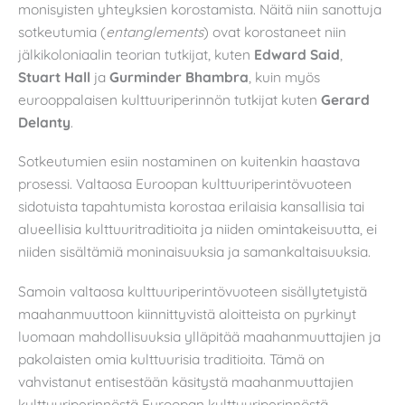
monisyisten yhteyksien korostamista. Näitä niin sanottuja
sotkeutumia (
entanglements
) ovat korostaneet niin
jälkikoloniaalin teorian tutkijat, kuten
Edward Said
,
Stuart Hall
ja
Gurminder Bhambra
, kuin myös
eurooppalaisen kulttuuriperinnön tutkijat kuten
Gerard
Delanty
.
Sotkeutumien esiin nostaminen on kuitenkin haastava
prosessi. Valtaosa Euroopan kulttuuriperintövuoteen
sidotuista tapahtumista korostaa erilaisia kansallisia tai
alueellisia kulttuuritraditioita ja niiden omintakeisuutta, ei
niiden sisältämiä moninaisuuksia ja samankaltaisuuksia.
Samoin valtaosa kulttuuriperintövuoteen sisällytetyistä
maahanmuuttoon kiinnittyvistä aloitteista on pyrkinyt
luomaan mahdollisuuksia ylläpitää maahanmuuttajien ja
pakolaisten omia kulttuurisia traditioita. Tämä on
vahvistanut entisestään käsitystä maahanmuuttajien
kulttuuriperinnöstä Euroopan kulttuuriperinnöstä