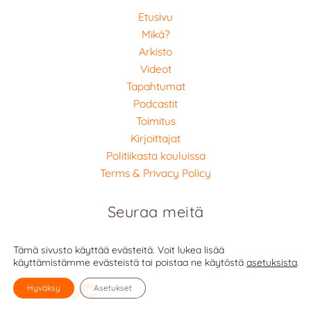
Etusivu
Mikä?
Arkisto
Videot
Tapahtumat
Podcastit
Toimitus
Kirjoittajat
Politiikasta kouluissa
Terms & Privacy Policy
Seuraa meitä
Tämä sivusto käyttää evästeitä. Voit lukea lisää
käyttämistämme evästeistä tai poistaa ne käytöstä
asetuksista
.
Facebook
Twitter
Instagram
Vimeo
SoundCloud
Hyväksy
Asetukset