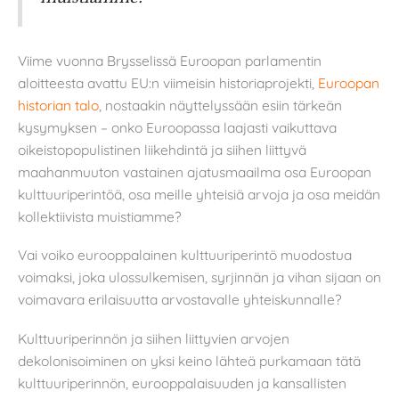
Viime vuonna Brysselissä Euroopan parlamentin
aloitteesta avattu EU:n viimeisin historiaprojekti,
Euroopan
historian talo
, nostaakin näyttelyssään esiin tärkeän
kysymyksen – onko Euroopassa laajasti vaikuttava
oikeistopopulistinen liikehdintä ja siihen liittyvä
maahanmuuton vastainen ajatusmaailma osa Euroopan
kulttuuriperintöä, osa meille yhteisiä arvoja ja osa meidän
kollektiivista muistiamme?
Vai voiko eurooppalainen kulttuuriperintö muodostua
voimaksi, joka ulossulkemisen, syrjinnän ja vihan sijaan on
voimavara erilaisuutta arvostavalle yhteiskunnalle?
Kulttuuriperinnön ja siihen liittyvien arvojen
dekolonisoiminen on yksi keino lähteä purkamaan tätä
kulttuuriperinnön, eurooppalaisuuden ja kansallisten