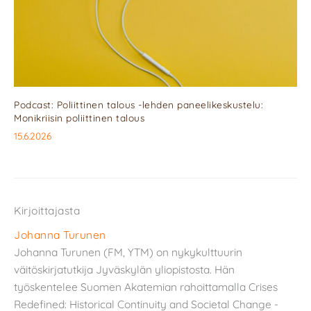
Podcast: Poliittinen talous -lehden paneelikeskustelu:
Monikriisin poliittinen talous
15.6.2026
Kirjoittajasta
Johanna Turunen
Johanna Turunen (FM, YTM) on nykykulttuurin
väitöskirjatutkija Jyväskylän yliopistosta. Hän
työskentelee Suomen Akatemian rahoittamalla Crises
Redefined: Historical Continuity and Societal Change -