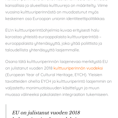
kansallisia ja alueellisia kulttuureja on määritelty. Viime
vuosina kulttuuriperinnöstä on muodostunut myös
keskeinen osa Euroopan unionin identiteettipolitiikkaa.
EU:n kulttuuriperintöohjelmia kuvaa erityisesti halu
korostaa yhteistä eurooppalaista kulttuuriperintöä –
eurooppalaista yhtenäisyyttä, joka yltää poliittista ja
taloudellista yhtenäisyyttä laajemmalle.
Osana tätä kulttuuriperinnön laajenevaa merkitystä EU
on julistanut vuoden 2018
kulttuuriperinnön vuodeksi
(European Year of Cultural Heritage, EYCH). Yleisien
tavoitteiden ohella EYCH ja kulttuuriperintö laajemmin on
valjastettu monimuotoisuuden käsittelyyn ja muun
muassa välineeksi pakolaisten integraation tukemiseen.
EU on julistanut vuoden 2018