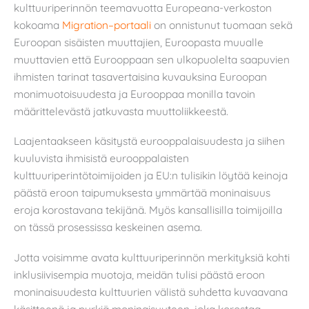
kulttuuriperinnön teemavuotta Europeana-verkoston
kokoama
Migration–portaali
on onnistunut tuomaan sekä
Euroopan sisäisten muuttajien, Euroopasta muualle
muuttavien että Eurooppaan sen ulkopuolelta saapuvien
ihmisten tarinat tasavertaisina kuvauksina Euroopan
monimuotoisuudesta ja Eurooppaa monilla tavoin
määrittelevästä jatkuvasta muuttoliikkeestä.
Laajentaakseen käsitystä eurooppalaisuudesta ja siihen
kuuluvista ihmisistä eurooppalaisten
kulttuuriperintötoimijoiden ja EU:n tulisikin löytää keinoja
päästä eroon taipumuksesta ymmärtää moninaisuus
eroja korostavana tekijänä. Myös kansallisilla toimijoilla
on tässä prosessissa keskeinen asema.
Jotta voisimme avata kulttuuriperinnön merkityksiä kohti
inklusiivisempia muotoja, meidän tulisi päästä eroon
moninaisuudesta kulttuurien välistä suhdetta kuvaavana
käsitteenä ja pyrkiä moninaisuuteen, joka korostaa