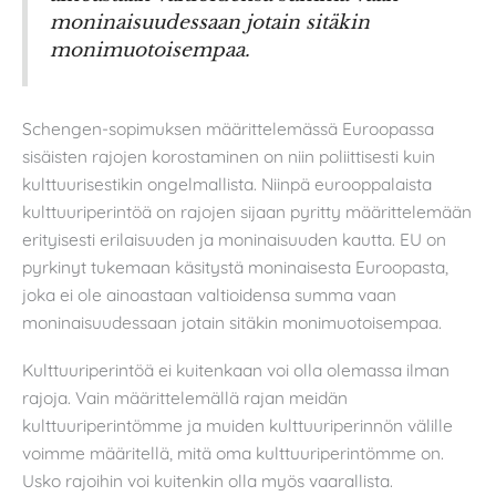
moninaisuudessaan jotain sitäkin
monimuotoisempaa.
Schengen-sopimuksen määrittelemässä Euroopassa
sisäisten rajojen korostaminen on niin poliittisesti kuin
kulttuurisestikin ongelmallista. Niinpä eurooppalaista
kulttuuriperintöä on rajojen sijaan pyritty määrittelemään
erityisesti erilaisuuden ja moninaisuuden kautta. EU on
pyrkinyt tukemaan käsitystä moninaisesta Euroopasta,
joka ei ole ainoastaan valtioidensa summa vaan
moninaisuudessaan jotain sitäkin monimuotoisempaa.
Kulttuuriperintöä ei kuitenkaan voi olla olemassa ilman
rajoja. Vain määrittelemällä rajan meidän
kulttuuriperintömme ja muiden kulttuuriperinnön välille
voimme määritellä, mitä oma kulttuuriperintömme on.
Usko rajoihin voi kuitenkin olla myös vaarallista.