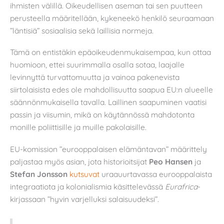
ihmisten välillä. Oikeudellisen aseman tai sen puutteen
perusteella määritellään, kykeneekö henkilö seuraamaan
”läntisiä” sosiaalisia sekä laillisia normeja.
Tämä on entistäkin epäoikeudenmukaisempaa, kun ottaa
huomioon, ettei suurimmalla osalla sotaa, laajalle
levinnyttä turvattomuutta ja vainoa pakenevista
siirtolaisista edes ole mahdollisuutta saapua EU:n alueelle
säännönmukaisella tavalla. Laillinen saapuminen vaatisi
passin ja viisumin, mikä on käytännössä mahdotonta
monille poliittisille ja muille pakolaisille.
EU-komission ”eurooppalaisen elämäntavan” määrittely
paljastaa myös asian, jota historioitsijat
Peo Hansen
ja
Stefan Jonsson
kutsuvat
uraauurtavassa eurooppalaista
integraatiota ja kolonialismia käsittelevässä
Eurafrica
-
kirjassaan ”hyvin varjelluksi salaisuudeksi”.