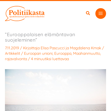
Siirry
sisältöön
”Eurooppalaisen elämäntavan
suojeleminen”
7.11.2019
/ Kirjoittaja
Elisa Pascucci
ja
Magdalena Kmak
/
Artikkelit
/
Euroopan unioni
,
Eurooppa
,
Maahanmuutto
,
rajavalvonta
/
4 minuutiksi luettavaa