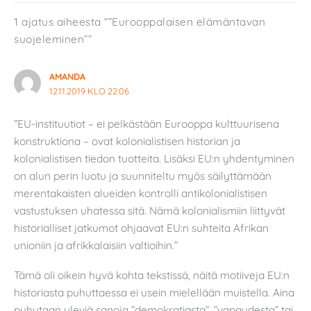
1 ajatus aiheesta “”Eurooppalaisen elämäntavan
suojeleminen””
AMANDA
12.11.2019 KLO 22:06
”EU-instituutiot – ei pelkästään Eurooppa kulttuurisena
konstruktiona – ovat kolonialistisen historian ja
kolonialistisen tiedon tuotteita. Lisäksi EU:n yhdentyminen
on alun perin luotu ja suunniteltu myös säilyttämään
merentakaisten alueiden kontrolli antikolonialistisen
vastustuksen uhatessa sitä. Nämä kolonialismiin liittyvät
historialliset jatkumot ohjaavat EU:n suhteita Afrikan
unioniin ja afrikkalaisiin valtioihin.”
Tämä oli oikein hyvä kohta tekstissä, näitä motiiveja EU:n
historiasta puhuttaessa ei usein mielellään muistella. Aina
puhutaan yleviä sanoja ”demokratiasta”, ”vapaudesta” tai