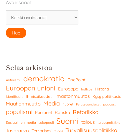
Avainsanat
Selaa arkistoa
demokratia
DocPoint
Aktivismi
Euroopan unioni
Eurooppa
Historia
hallitus
ilmastonmuutos
Ihmisoikeudet
Kysy politiikasta
Identiteetti
Media
Maahanmuutto
nuoret
podcast
Perussuomalaiset
populismi
Retoriikka
Ranska
Puolueet
Suomi
talous
Sosiaalinen media
sukupuoli
talouspolitiikka
Turvallisuuspolitiikka
Tasa-arvo
Terrorismi
Turkki