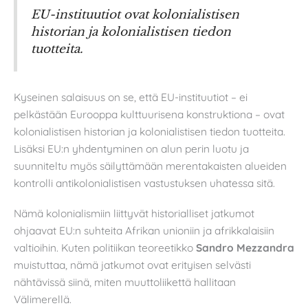
EU-instituutiot ovat kolonialistisen
historian ja kolonialistisen tiedon
tuotteita.
Kyseinen salaisuus on se, että EU-instituutiot – ei
pelkästään Eurooppa kulttuurisena konstruktiona – ovat
kolonialistisen historian ja kolonialistisen tiedon tuotteita.
Lisäksi EU:n yhdentyminen on alun perin luotu ja
suunniteltu myös säilyttämään merentakaisten alueiden
kontrolli antikolonialistisen vastustuksen uhatessa sitä.
Nämä kolonialismiin liittyvät historialliset jatkumot
ohjaavat EU:n suhteita Afrikan unioniin ja afrikkalaisiin
valtioihin. Kuten politiikan teoreetikko
Sandro Mezzandra
muistuttaa, nämä jatkumot ovat erityisen selvästi
nähtävissä siinä, miten muuttoliikettä hallitaan
Välimerellä.