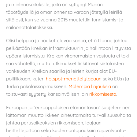
ja mielenosoituksille, joita on syttynyt Morian
täpötäydellä ja oman onnensa varaan jätetyllä leirillä
siitä asti, kun se vuonna 2015 muutettiin tunnistamis- ja
säilöönottolaitokseksi.
Olisi helppoa ja houkuttelevaa sanoa, että tilanne johtuu
pelkästään Kreikan infrastruktuuriin ja hallintoon liittyvistä
epäonnistumisista. Kreikan viranomaisten vastuuta ei toki
saa vähätellä, mutta tutkimukset linkittävät siirtolaisten
vankeuden Kreikan saarilla ja leirien kurjat olot EU-
politiikkaan, kuten
hotspot-menettelytapaan
sekä EU:n ja
Turkin pakolaissopimukseen.
Molempia linjauksia
on
toistuvasti syytetty kansainvälisen lain
rikkomisesta
.
Euroopan ja ”eurooppalaisen elämäntavan” suojeleminen
laittoman muuttoliikkeen aiheuttamalta turvallisuusuhalta
johtaa perusoikeuksien rikkomiseen, laajaan
heitteillejättöön sekä kuolemantapauksiin rajavalvonta-