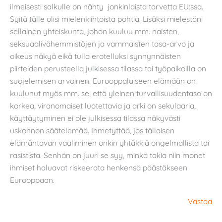
ilmeisesti salkulle on nähty jonkinlaista tarvetta EU:ssa.
Syitä tälle olisi mielenkiintoista pohtia. Lisäksi mielestäni
sellainen yhteiskunta, johon kuuluu mm. naisten,
seksuaalivähemmistöjen ja vammaisten tasa-arvo ja
oikeus näkyä eikä tulla erotelluksi synnynnäisten
piirteiden perusteella julkisessa tilassa tai työpaikoilla on
suojelemisen arvoinen. Eurooppalaiseen elämään on
kuulunut myös mm. se, että yleinen turvallisuudentaso on
korkea, viranomaiset luotettavia ja arki on sekulaaria,
käyttäytyminen ei ole julkisessa tilassa näkyvästi
uskonnon säätelemää. Ihmetyttää, jos tällaisen
elämäntavan vaaliminen onkin yhtäkkiä ongelmallista tai
rasistista. Senhän on juuri se syy, minkä takia niin monet
ihmiset haluavat riskeerata henkensä päästäkseen
Eurooppaan.
Vastaa