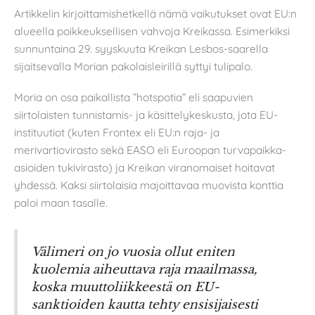
Artikkelin kirjoittamishetkellä nämä vaikutukset ovat EU:n
alueella poikkeuksellisen vahvoja Kreikassa. Esimerkiksi
sunnuntaina 29. syyskuuta Kreikan Lesbos-saarella
sijaitsevalla Morian pakolaisleirillä syttyi tulipalo.
Moria on osa paikallista ”hotspotia” eli saapuvien
siirtolaisten tunnistamis- ja käsittelykeskusta, jota EU-
instituutiot (kuten Frontex eli EU:n raja- ja
merivartiovirasto sekä EASO eli Euroopan turvapaikka-
asioiden tukivirasto) ja Kreikan viranomaiset hoitavat
yhdessä. Kaksi siirtolaisia majoittavaa muovista konttia
paloi maan tasalle.
Välimeri on jo vuosia ollut eniten
kuolemia aiheuttava raja maailmassa,
koska muuttoliikkeestä on EU-
sanktioiden kautta tehty ensisijaisesti