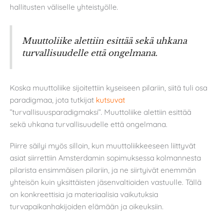
hallitusten väliselle yhteistyölle.
Muuttoliike alettiin esittää sekä uhkana
turvallisuudelle että ongelmana.
Koska muuttoliike sijoitettiin kyseiseen pilariin, siitä tuli osa
paradigmaa, jota tutkijat
kutsuvat
”turvallisuusparadigmaksi”. Muuttoliike alettiin esittää
sekä uhkana turvallisuudelle että ongelmana.
Piirre säilyi myös silloin, kun muuttoliikkeeseen liittyvät
asiat siirrettiin Amsterdamin sopimuksessa kolmannesta
pilarista ensimmäisen pilariin, ja ne siirtyivät enemmän
yhteisön kuin yksittäisten jäsenvaltioiden vastuulle. Tällä
on konkreettisia ja materiaalisia vaikutuksia
turvapaikanhakijoiden elämään ja oikeuksiin.