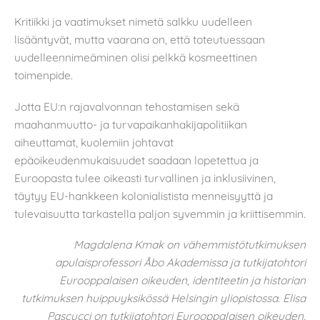
Kritiikki ja vaatimukset nimetä salkku uudelleen
lisääntyvät, mutta vaarana on, että toteutuessaan
uudelleennimeäminen olisi pelkkä kosmeettinen
toimenpide.
Jotta EU:n rajavalvonnan tehostamisen sekä
maahanmuutto- ja turvapaikanhakijapolitiikan
aiheuttamat, kuolemiin johtavat
epäoikeudenmukaisuudet saadaan lopetettua ja
Euroopasta tulee oikeasti turvallinen ja inklusiivinen,
täytyy EU-hankkeen kolonialistista menneisyyttä ja
tulevaisuutta tarkastella paljon syvemmin ja kriittisemmin.
Magdalena Kmak on vähemmistötutkimuksen
apulaisprofessori Åbo Akademissa ja tutkijatohtori
Eurooppalaisen oikeuden, identiteetin ja historian
tutkimuksen huippuyksikössä Helsingin yliopistossa.
Elisa
Pascucci on tutkijatohtori Eurooppalaisen oikeuden,