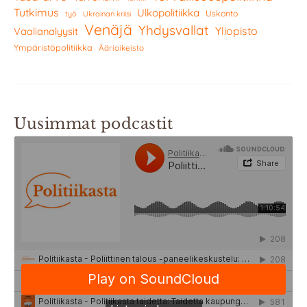
Tutkimus
Ulkopolitiikka
Uskonto
työ
Ukrainan kriisi
Venäjä
Yhdysvallat
Yliopisto
Vaalianalyysit
Ympäristöpolitiikka
Äärioikeisto
Uusimmat podcastit