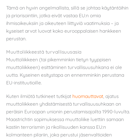
Tämä on hyvin ongelmallista, sillä se johtaa käytäntöihin
ja priorisointiin, jotka eivät vastaa EU:n omia
ihmisoikeuksiin ja oikeuteen liittyviä vaatimuksia – ja
kyseiset arvot luovat koko eurooppalaisen hankkeen
perustan.
Muuttoliikkeestä turvallisuusasia
Muuttoliikkeen (tai pikemminkin tietyn tyyppisen
muuttoliikkeen) esittäminen turvallisuusuhkana ei ole
uutta. Kyseinen esitystapa on ennemminkin perustana
EU-instituutioille.
Kuten ilmiötä tutkineet tutkijat
huomauttavat
, ajatus
muuttoliikkeen yhdistämisestä turvallisuusuhkaan on
peräisin Euroopan unionin perustamisajoilta 1990-luvulta.
Maastrichtin sopimuksessa muuttoliike luettiin samaan
kastiin terrorismin ja rikollisuuden kanssa EU:n
kolmanteen pilariin, joka perustui jäsenvaltioiden