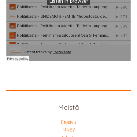
Meistä
Etusivu
Mikä?