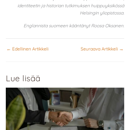
identiteetin ja historian tutkimuksen huippuyksikössä
Helsingin yliopistossa.
Englannista suomeen kääntänyt Roosa Oksanen.
←
Edellinen Artikkeli
Seuraava Artikkeli
→
Lue lisää