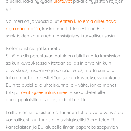
alueilla, jotka nykyään
ulottuvat
pitkälle fyysisten rajojen
yli.
Välimeri on jo vuosia ollut
eniten kuolemia aiheuttava
raja maailmassa
, koska muuttoliikkeestä on EU-
sanktioiden kautta tehty ensisijaisesti turvallisuusasia.
Kolonialistisia jatkumoita
Siinä on siis perustavanlaatuinen ristiriita, että komission
salkun kuvauksessa viitataan sellaisiin arvoihin kuin
arvokkuus, tasa-arvo ja solidaarisuus, mutta samalla
laiton muuttoliike esitetään salkun kuvauksessa uhkana
EU:n taloudelle ja yhteiskunnalle – väite, jonka monet
tutkijat
ovat kyseenalaistaneet
– sekä oletetuille
eurooppalaisille arvoille ja identiteetille.
Laittomien siirtolaisten esittäminen tällä tavalla vahvistaa
vaarallisesti kulttuurista ja sivistyksellistä erottelua EU-
kansalaisten ja EU-alueelle ilman papereita saapuvien