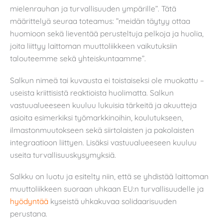
mielenrauhan ja turvallisuuden ympärille”. Tätä
määrittelyä seuraa toteamus: ”meidän täytyy ottaa
huomioon sekä lieventää perusteltuja pelkoja ja huolia,
joita liittyy laittoman muuttoliikkeen vaikutuksiin
talouteemme sekä yhteiskuntaamme”.
Salkun nimeä tai kuvausta ei toistaiseksi ole muokattu –
useista kriittisistä reaktioista huolimatta. Salkun
vastuualueeseen kuuluu lukuisia tärkeitä ja akuutteja
asioita esimerkiksi työmarkkinoihin, koulutukseen,
ilmastonmuutokseen sekä siirtolaisten ja pakolaisten
integraatioon liittyen. Lisäksi vastuualueeseen kuuluu
useita turvallisuuskysymyksiä.
Salkku on luotu ja esitelty niin, että se yhdistää laittoman
muuttoliikkeen suoraan uhkaan EU:n turvallisuudelle ja
hyödyntää
kyseistä uhkakuvaa solidaarisuuden
perustana.