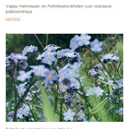
Vappu Helmisaari on Politiikasta-lehden uusi vastaava
päätoimittaja
6.8.2026