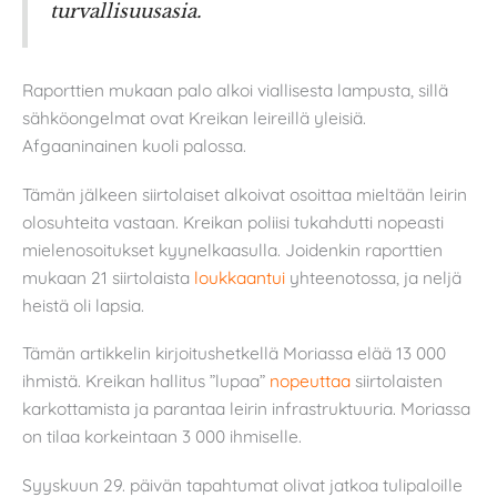
turvallisuusasia.
Raporttien mukaan palo alkoi viallisesta lampusta, sillä
sähköongelmat ovat Kreikan leireillä yleisiä.
Afgaaninainen kuoli palossa.
Tämän jälkeen siirtolaiset alkoivat osoittaa mieltään leirin
olosuhteita vastaan. Kreikan poliisi tukahdutti nopeasti
mielenosoitukset kyynelkaasulla. Joidenkin raporttien
mukaan 21 siirtolaista
loukkaantui
yhteenotossa, ja neljä
heistä oli lapsia.
Tämän artikkelin kirjoitushetkellä Moriassa elää 13 000
ihmistä. Kreikan hallitus ”lupaa”
nopeuttaa
siirtolaisten
karkottamista ja parantaa leirin infrastruktuuria. Moriassa
on tilaa korkeintaan 3 000 ihmiselle.
Syyskuun 29. päivän tapahtumat olivat jatkoa tulipaloille