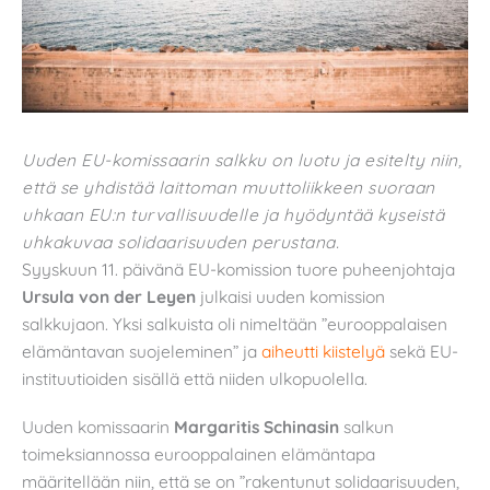
Uuden EU-komissaarin salkku on luotu ja esitelty niin,
että se yhdistää laittoman muuttoliikkeen suoraan
uhkaan EU:n turvallisuudelle ja hyödyntää kyseistä
uhkakuvaa solidaarisuuden perustana.
Syyskuun 11. päivänä EU-komission tuore puheenjohtaja
Ursula von der Leyen
julkaisi uuden komission
salkkujaon. Yksi salkuista oli nimeltään ”eurooppalaisen
elämäntavan suojeleminen” ja
aiheutti kiistelyä
sekä EU-
instituutioiden sisällä että niiden ulkopuolella.
Uuden komissaarin
Margaritis Schinasin
salkun
toimeksiannossa eurooppalainen elämäntapa
määritellään niin, että se on ”rakentunut solidaarisuuden,