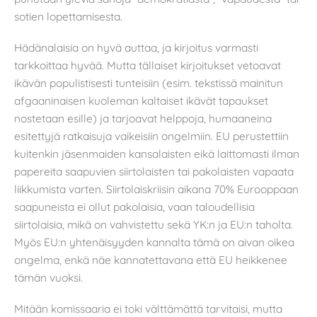
sotien lopettamisesta.
Hädänalaisia on hyvä auttaa, ja kirjoitus varmasti
tarkkoittaa hyvää. Mutta tällaiset kirjoitukset vetoavat
ikävän populistisesti tunteisiin (esim. tekstissä mainitun
afgaaninaisen kuoleman kaltaiset ikävät tapaukset
nostetaan esille) ja tarjoavat helppoja, humaaneina
esitettyjä ratkaisuja vaikeisiin ongelmiin. EU perustettiin
kuitenkin jäsenmaiden kansalaisten eikä laittomasti ilman
papereita saapuvien siirtolaisten tai pakolaisten vapaata
liikkumista varten. Siirtolaiskriisin aikana 70% Eurooppaan
saapuneista ei ollut pakolaisia, vaan taloudellisia
siirtolaisia, mikä on vahvistettu sekä YK:n ja EU:n taholta.
Myös EU:n yhtenäisyyden kannalta tämä on aivan oikea
ongelma, enkä näe kannatettavana että EU heikkenee
tämän vuoksi.
Mitään komissaaria ei toki välttämättä tarvitaisi, mutta