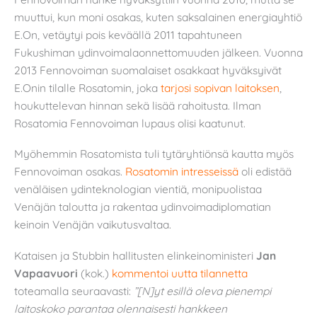
muuttui, kun moni osakas, kuten saksalainen energiayhtiö
E.On, vetäytyi pois keväällä 2011 tapahtuneen
Fukushiman ydinvoimalaonnettomuuden jälkeen. Vuonna
2013 Fennovoiman suomalaiset osakkaat hyväksyivät
E.Onin tilalle Rosatomin, joka
tarjosi sopivan laitoksen
,
houkuttelevan hinnan sekä lisää rahoitusta. Ilman
Rosatomia Fennovoiman lupaus olisi kaatunut.
Myöhemmin Rosatomista tuli tytäryhtiönsä kautta myös
Fennovoiman osakas.
Rosatomin intresseissä
oli edistää
venäläisen ydinteknologian vientiä, monipuolistaa
Venäjän taloutta ja rakentaa ydinvoimadiplomatian
keinoin Venäjän vaikutusvaltaa.
Kataisen ja Stubbin hallitusten elinkeinoministeri
Jan
Vapaavuori
(kok.)
kommentoi uutta tilannetta
toteamalla seuraavasti:
”[N]yt esillä oleva pienempi
laitoskoko parantaa olennaisesti hankkeen