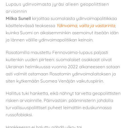
Lupaus ydinvoimasta jyräsi alleen geopoliittisen
arvioinnin
Milka Sunell
kirjoittaa suomalaista ydinvoimapolitiikkaa
käsittelevässä teoksessa
Ydinvoima, valta ja vastarinta
,
kuinka Suomi on aikaisemminkin asemoinut itseään idän
ja lännen välille ydinvoimapolitiikan keinoin.
Rosatomilla maustettu Fennovoima-lupaus paljasti
kuitenkin uuden piirteen: suomalaiset osakkaat olivat
Ukrainan helmikuussa vuonna 2022 alkaneeseen sotaan
asti valmiit ostamaan Rosatomin ydinvoimalaitoksen ja
siten kytkemään Suomea Venäjän vaikutuspiiriin.
Hallitus tuki hanketta, eikä nähnyt tarvetta geopoliittisten
riskien arvioinnille. Päinvastoin: pääministerin johdolla
turvallisuuspoliittiset puheet leimattiin eduskunnassa
russofobiaksi.
Hankkeessa ei haluttu nähdä ulko- tai