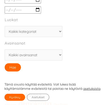
Luokat
Avainsanat
Tämä sivusto käyttää evästeitä. Voit lukea lisää
käyttämistämme evästeistä tai poistaa ne käytöstä
asetuksista
.
Selaa arkistoa
Hyväksy
Asetukset
demokratia
DocPoint
Aktivismi