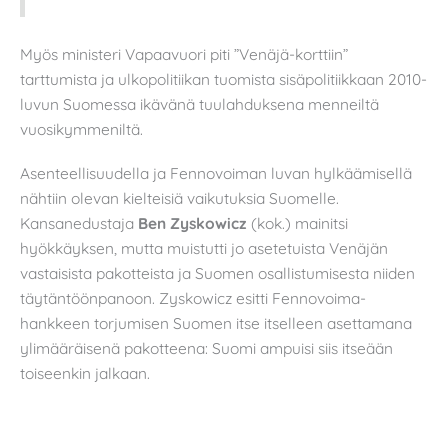
Myös ministeri Vapaavuori piti ”Venäjä-korttiin”
tarttumista ja ulkopolitiikan tuomista sisäpolitiikkaan 2010-
luvun Suomessa ikävänä tuulahduksena menneiltä
vuosikymmeniltä.
Asenteellisuudella ja Fennovoiman luvan hylkäämisellä
nähtiin olevan kielteisiä vaikutuksia Suomelle.
Kansanedustaja
Ben Zyskowicz
(kok.) mainitsi
hyökkäyksen, mutta muistutti jo asetetuista Venäjän
vastaisista pakotteista ja Suomen osallistumisesta niiden
täytäntöönpanoon. Zyskowicz esitti Fennovoima-
hankkeen torjumisen Suomen itse itselleen asettamana
ylimääräisenä pakotteena: Suomi ampuisi siis itseään
toiseenkin jalkaan.