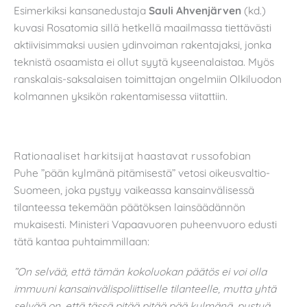
Esimerkiksi kansanedustaja
Sauli Ahvenjärven
(kd.)
kuvasi Rosatomia sillä hetkellä maailmassa tiettävästi
aktiivisimmaksi uusien ydinvoiman rakentajaksi, jonka
teknistä osaamista ei ollut syytä kyseenalaistaa. Myös
ranskalais-saksalaisen toimittajan ongelmiin Olkiluodon
kolmannen yksikön rakentamisessa viitattiin.
Rationaaliset harkitsijat haastavat russofobian
Puhe ”pään kylmänä pitämisestä” vetosi oikeusvaltio-
Suomeen, joka pystyy vaikeassa kansainvälisessä
tilanteessa tekemään päätöksen lainsäädännön
mukaisesti. Ministeri Vapaavuoren puheenvuoro edusti
tätä kantaa puhtaimmillaan:
”On selvää, että tämän kokoluokan päätös ei voi olla
immuuni kansainvälispoliittiselle tilanteelle, mutta yhtä
selvää on, että tässä pitää pitää pää kylmänä, pystyä