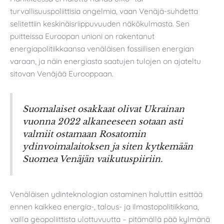
turvallisuuspoliittisia ongelmia, vaan Venäjä-suhdetta
selitettiin keskinäisriippuvuuden näkökulmasta. Sen
puitteissa Euroopan unioni on rakentanut
energiapolitiikkaansa venäläisen fossiilisen energian
varaan, ja näin energiasta saatujen tulojen on ajateltu
sitovan Venäjää Eurooppaan.
Suomalaiset osakkaat olivat Ukrainan
vuonna 2022 alkaneeseen sotaan asti
valmiit ostamaan Rosatomin
ydinvoimalaitoksen ja siten kytkemään
Suomea Venäjän vaikutuspiiriin.
Venäläisen ydinteknologian ostaminen haluttiin esittää
ennen kaikkea energia-, talous- ja ilmastopolitiikkana,
vailla geopoliittista ulottuvuutta – pitämällä pää kylmänä