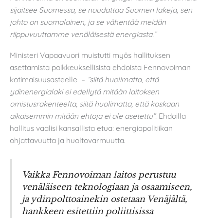
sijaitsee Suomessa, se noudattaa Suomen lakeja, sen
johto on suomalainen, ja se vähentää meidän
riippuvuuttamme venäläisestä energiasta.”
Ministeri Vapaavuori muistutti myös hallituksen
asettamista poikkeuksellisista ehdoista Fennovoiman
kotimaisuusasteelle –
”siitä huolimatta, että
ydinenergialaki ei edellytä mitään laitoksen
omistusrakenteelta, siitä huolimatta, että koskaan
aikaisemmin mitään ehtoja ei ole asetettu”.
Ehdoilla
hallitus vaalisi kansallista etua: energiapolitiikan
ohjattavuutta ja huoltovarmuutta.
Vaikka Fennovoiman laitos perustuu
venäläiseen teknologiaan ja osaamiseen,
ja ydinpolttoainekin ostetaan Venäjältä,
hankkeen esitettiin poliittisissa