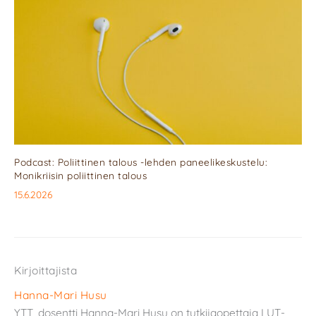
Podcast: Poliittinen talous -lehden paneelikeskustelu:
Monikriisin poliittinen talous
15.6.2026
Kirjoittajista
Hanna-Mari Husu
YTT, dosentti Hanna-Mari Husu on tutkijaopettaja LUT-