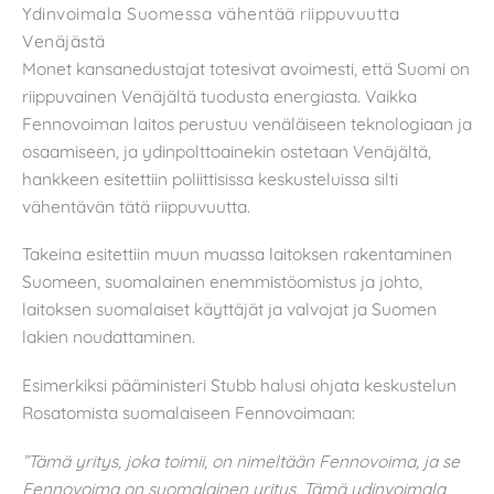
Ydinvoimala Suomessa vähentää riippuvuutta
Venäjästä
Monet kansanedustajat totesivat avoimesti, että Suomi on
riippuvainen Venäjältä tuodusta energiasta. Vaikka
Fennovoiman laitos perustuu venäläiseen teknologiaan ja
osaamiseen, ja ydinpolttoainekin ostetaan Venäjältä,
hankkeen esitettiin poliittisissa keskusteluissa silti
vähentävän tätä riippuvuutta.
Takeina esitettiin muun muassa laitoksen rakentaminen
Suomeen, suomalainen enemmistöomistus ja johto,
laitoksen suomalaiset käyttäjät ja valvojat ja Suomen
lakien noudattaminen.
Esimerkiksi pääministeri Stubb halusi ohjata keskustelun
Rosatomista suomalaiseen Fennovoimaan:
”Tämä yritys, joka toimii, on nimeltään Fennovoima, ja se
Fennovoima on suomalainen yritys. Tämä ydinvoimala