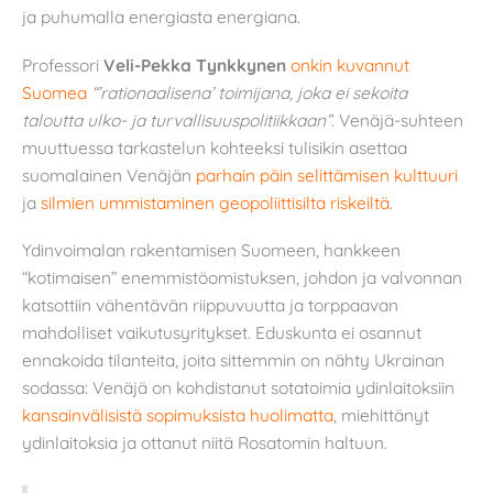
ja puhumalla energiasta energiana.
Professori
Veli-Pekka Tynkkynen
onkin kuvannut
Suomea
“’rationaalisena’ toimijana, joka ei sekoita
taloutta ulko- ja turvallisuuspolitiikkaan”
. Venäjä-suhteen
muuttuessa tarkastelun kohteeksi tulisikin asettaa
suomalainen Venäjän
parhain päin selittämisen kulttuuri
ja
silmien ummistaminen geopoliittisilta riskeiltä
.
Ydinvoimalan rakentamisen Suomeen, hankkeen
“kotimaisen” enemmistöomistuksen, johdon ja valvonnan
katsottiin vähentävän riippuvuutta ja torppaavan
mahdolliset vaikutusyritykset. Eduskunta ei osannut
ennakoida tilanteita, joita sittemmin on nähty Ukrainan
sodassa: Venäjä on kohdistanut sotatoimia ydinlaitoksiin
kansainvälisistä sopimuksista huolimatta
, miehittänyt
ydinlaitoksia ja ottanut niitä Rosatomin haltuun.