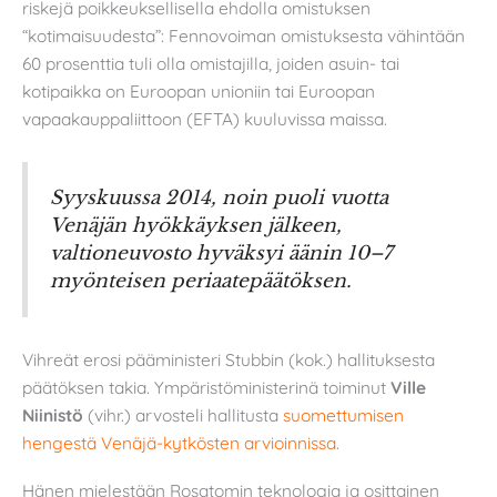
riskejä poikkeuksellisella ehdolla omistuksen
“kotimaisuudesta”: Fennovoiman omistuksesta vähintään
60 prosenttia tuli olla omistajilla, joiden asuin- tai
kotipaikka on Euroopan unioniin tai Euroopan
vapaakauppaliittoon (EFTA) kuuluvissa maissa.
Syyskuussa 2014, noin puoli vuotta
Venäjän hyökkäyksen jälkeen,
valtioneuvosto hyväksyi äänin 10–7
myönteisen periaatepäätöksen.
Vihreät erosi pääministeri Stubbin (kok.) hallituksesta
päätöksen takia. Ympäristöministerinä toiminut
Ville
Niinistö
(vihr.) arvosteli hallitusta
suomettumisen
hengestä Venäjä-kytkösten arvioinnissa
.
Hänen mielestään Rosatomin teknologia ja osittainen