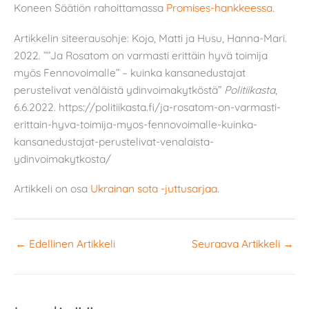
Koneen Säätiön rahoittamassa
Promises-hankkeessa
.
Artikkelin siteerausohje: Kojo, Matti ja Husu, Hanna-Mari.
2022. ””Ja Rosatom on varmasti erittäin hyvä toimija
myös Fennovoimalle” – kuinka kansanedustajat
perustelivat venäläistä ydinvoimakytköstä”
Politiikasta
,
6.6.2022. https://politiikasta.fi/ja-rosatom-on-varmasti-
erittain-hyva-toimija-myos-fennovoimalle-kuinka-
kansanedustajat-perustelivat-venalaista-
ydinvoimakytkosta/
Artikkeli on osa
Ukrainan sota -juttusarjaa
.
←
Edellinen Artikkeli
Seuraava Artikkeli
→