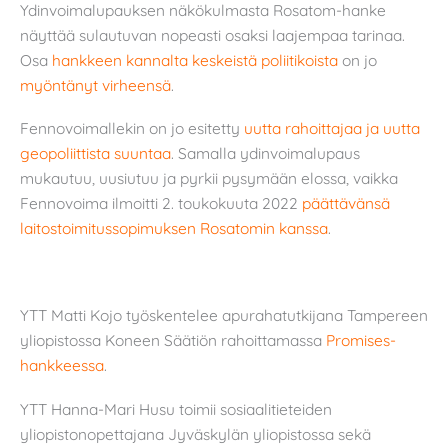
Ydinvoimalupauksen näkökulmasta Rosatom-hanke
näyttää sulautuvan nopeasti osaksi laajempaa tarinaa.
Osa
hankkeen kannalta keskeistä poliitikoista
on jo
myöntänyt virheensä
.
Fennovoimallekin on jo esitetty
uutta rahoittajaa ja uutta
geopoliittista suuntaa
. Samalla ydinvoimalupaus
mukautuu, uusiutuu ja pyrkii pysymään elossa, vaikka
Fennovoima ilmoitti 2. toukokuuta 2022
päättävänsä
laitostoimitussopimuksen Rosatomin kanssa
.
YTT Matti Kojo työskentelee apurahatutkijana Tampereen
yliopistossa Koneen Säätiön rahoittamassa
Promises-
hankkeessa
.
YTT Hanna-Mari Husu toimii sosiaalitieteiden
yliopistonopettajana Jyväskylän yliopistossa sekä