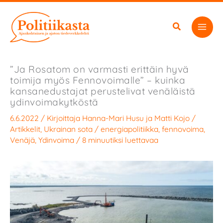
Siirry
sisältöön
”Ja Rosatom on varmasti erittäin hyvä
toimija myös Fennovoimalle” – kuinka
kansanedustajat perustelivat venäläistä
ydinvoimakytköstä
6.6.2022
/ Kirjoittaja
Hanna-Mari Husu
ja
Matti Kojo
/
Artikkelit
,
Ukrainan sota
/
energiapolitiikka
,
fennovoima
,
Venäjä
,
Ydinvoima
/
8 minuutiksi luettavaa