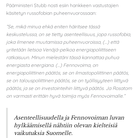
Pääministeri Stubb nosti esiin hankkeen vastustajien
käsitetyn russofobian puheenvuorossaan:
”Se, mikä minua ehkä eniten häiritsee tässä
keskustelussa, on se tietty asenteellisuus, jopa russofobia,
joka ilmenee muutamissa puheenvuoroissa, (…) että
yritetään lietsoa Venäjä-pelkoa energiapoliittiseen
ratkaisuun. Minun mielestäni tässä kannattaa puhua
energiasta energiana. (…) Fennovoima, on
energiapoliittinen päätös, se on ilmastopoliittinen päätös,
se on talouspoliittinen päätös, se on työllisyyteen liittyvä
päätös, ja se on investointeihin liittyvä päätös. Ja Rosatom
on varmasti erittäin hyvä toimija myös Fennovoimalle.”
Asenteellisuudella ja Fennovoiman luvan
hylkäämisellä nähtiin olevan kielteisiä
vaikutuksia Suomelle.