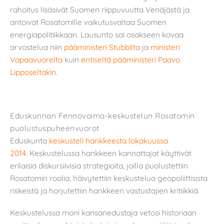
rahoitus lisäsivät Suomen riippuvuutta Venäjästä ja
antoivat Rosatomille vaikutusvaltaa Suomen
energiapolitiikkaan. Lausunto sai osakseen kovaa
arvostelua niin
pääministeri Stubbilta
ja
ministeri
Vapaavuorelta
kuin
entiseltä pääministeri Paavo
Lipposeltakin
.
Eduskunnan Fennovoima-keskustelun Rosatomin
puolustuspuheenvuorot
Eduskunta
keskusteli hankkeesta lokakuussa
2014
. Keskustelussa hankkeen kannattajat käyttivät
erilaisia diskursiivisia strategioita, joilla puolustettiin
Rosatomin roolia, häivytettiin keskustelua geopoliittisista
riskeistä ja horjutettiin hankkeen vastustajien kritiikkiä.
Keskustelussa moni kansanedustaja vetosi historiaan