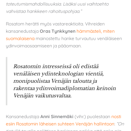
toteutumismahdollisuuksia. Lisäksi uusi vaihtoehto
vahvistaa hankkeen rahoituspohjaa.”
Rosatom herätti myös vastareaktioita. Vihreiden
kansanedustaja
Oras Tynkkynen
hämmästeli, miten
suomalaisena
mainostettu hanke turvautuu venäläiseen
ydinvoimaosaamiseen ja pääomaan.
Rosatomin intresseissä oli edistää
venäläisen ydinteknologian vientiä,
monipuolistaa Venäjän taloutta ja
rakentaa ydinvoimadiplomatian keinoin
Venäjän vaikutusvaltaa.
Kansanedustaja
Anni Sinnemäki
(vihr.) puolestaan
nosti
esiin Rosatomin läheisen suhteen Venäjän hallintoon
:
”On
tietyllä tavalla poliittisen harkinnan paikka että onko niin,