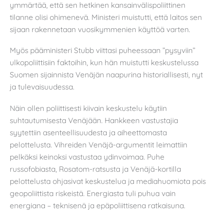
ymmärtää, että sen hetkinen kansainvälispoliittinen
tilanne olisi ohimenevä. Ministeri muistutti, että laitos sen
sijaan rakennetaan vuosikymmenien käyttöä varten.
Myös pääministeri Stubb viittasi puheessaan ”pysyviin”
ulkopoliittisiin faktoihin, kun hän muistutti keskustelussa
Suomen sijainnista Venäjän naapurina historiallisesti, nyt
ja tulevaisuudessa.
Näin ollen poliittisesti kiivain keskustelu käytiin
suhtautumisesta Venäjään. Hankkeen vastustajia
syytettiin asenteellisuudesta ja aiheettomasta
pelottelusta. Vihreiden Venäjä-argumentit leimattiin
pelkäksi keinoksi vastustaa ydinvoimaa. Puhe
russofobiasta, Rosatom-ratsusta ja Venäjä-kortilla
pelottelusta ohjasivat keskustelua ja mediahuomiota pois
geopoliittista riskeistä. Energiasta tuli puhua vain
energiana – teknisenä ja epäpoliittisena ratkaisuna.