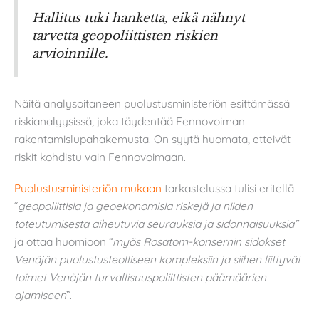
Hallitus tuki hanketta, eikä nähnyt
tarvetta geopoliittisten riskien
arvioinnille.
Näitä analysoitaneen puolustusministeriön esittämässä
riskianalyysissä, joka täydentää Fennovoiman
rakentamislupahakemusta. On syytä huomata, etteivät
riskit kohdistu vain Fennovoimaan.
Puolustusministeriön mukaan
tarkastelussa tulisi eritellä
“
geopoliittisia ja geoekonomisia riskejä ja niiden
toteutumisesta aiheutuvia seurauksia ja sidonnaisuuksia”
ja ottaa huomioon “
myös Rosatom-konsernin sidokset
Venäjän puolustusteolliseen kompleksiin ja siihen liittyvät
toimet Venäjän turvallisuuspoliittisten päämäärien
ajamiseen
”.