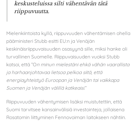
keskusteluissa silti vähentävän tätä
riippuvuutta.
Mielenkiintoista kyllä, riippuvuuden vähentämisen ohella
pääministeri Stubb esitti EU:n ja Venäjän
keskinäisriippuvaisuuden osasyynä sille, miksi hanke oli
turvallinen Suomelle. Riippuvaisuuden vuoksi Stubb
katsoi, että ”O
n minun mielestäni ehkä vähän vaarallista
ja harhaanjohtavaa lietsoa pelkoa siitä, että
energiayhteistyö Euroopan ja Venäjän tai vaikkapa
Suomen ja Venäjän välillä katkeaisi.
”
Riippuvuuden vähentymisen lisäksi muistutettiin, että
Suomi tarvitsee kansainvälisiä investointeja, jollaisena
Rosatomin liittyminen Fennovoiman laitokseen nähtiin.