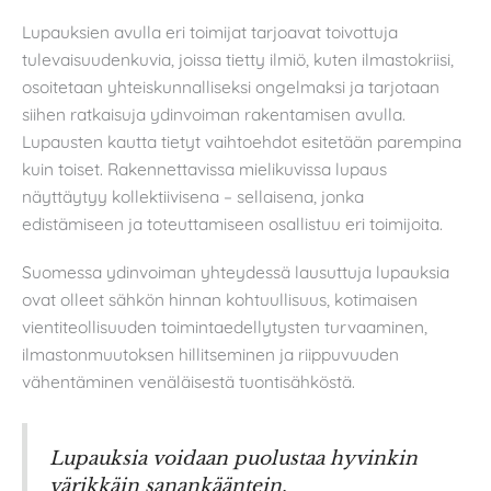
Lupauksien avulla eri toimijat tarjoavat toivottuja
tulevaisuudenkuvia, joissa tietty ilmiö, kuten ilmastokriisi,
osoitetaan yhteiskunnalliseksi ongelmaksi ja tarjotaan
siihen ratkaisuja ydinvoiman rakentamisen avulla.
Lupausten kautta tietyt vaihtoehdot esitetään parempina
kuin toiset. Rakennettavissa mielikuvissa lupaus
näyttäytyy kollektiivisena – sellaisena, jonka
edistämiseen ja toteuttamiseen osallistuu eri toimijoita.
Suomessa ydinvoiman yhteydessä lausuttuja lupauksia
ovat olleet sähkön hinnan kohtuullisuus, kotimaisen
vientiteollisuuden toimintaedellytysten turvaaminen,
ilmastonmuutoksen hillitseminen ja riippuvuuden
vähentäminen venäläisestä tuontisähköstä.
Lupauksia voidaan puolustaa hyvinkin
värikkäin sanankääntein.