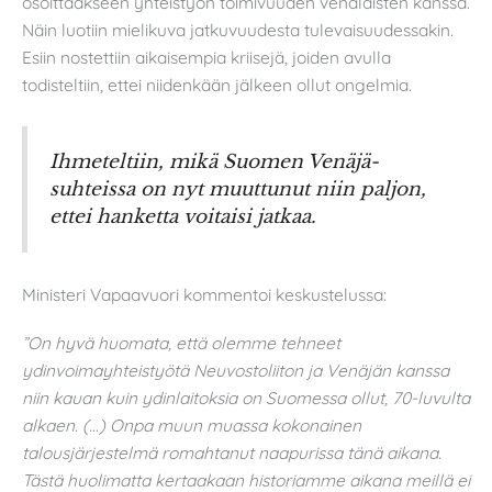
osoittaakseen yhteistyön toimivuuden venäläisten kanssa.
Näin luotiin mielikuva jatkuvuudesta tulevaisuudessakin.
Esiin nostettiin aikaisempia kriisejä, joiden avulla
todisteltiin, ettei niidenkään jälkeen ollut ongelmia.
Ihmeteltiin, mikä Suomen Venäjä-
suhteissa on nyt muuttunut niin paljon,
ettei hanketta voitaisi jatkaa
.
Ministeri Vapaavuori kommentoi keskustelussa:
”On hyvä huomata, että olemme tehneet
ydinvoimayhteistyötä Neuvostoliiton ja Venäjän kanssa
niin kauan kuin ydinlaitoksia on Suomessa ollut, 70-luvulta
alkaen. (…) Onpa muun muassa kokonainen
talousjärjestelmä romahtanut naapurissa tänä aikana.
Tästä huolimatta kertaakaan historiamme aikana meillä ei