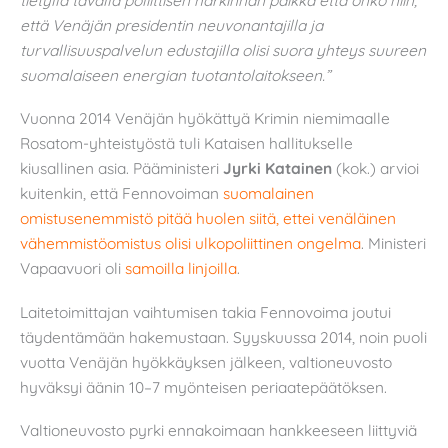
että Venäjän presidentin neuvonantajilla ja
turvallisuuspalvelun edustajilla olisi suora yhteys suureen
suomalaiseen energian tuotantolaitokseen.”
Vuonna 2014 Venäjän hyökättyä Krimin niemimaalle
Rosatom-yhteistyöstä tuli Kataisen hallitukselle
kiusallinen asia. Pääministeri
Jyrki Katainen
(kok.) arvioi
kuitenkin, että Fennovoiman
suomalainen
omistusenemmistö pitää huolen siitä, ettei venäläinen
vähemmistöomistus olisi ulkopoliittinen ongelma
. Ministeri
Vapaavuori oli
samoilla linjoilla
.
Laitetoimittajan vaihtumisen takia Fennovoima joutui
täydentämään hakemustaan. Syyskuussa 2014, noin puoli
vuotta Venäjän hyökkäyksen jälkeen, valtioneuvosto
hyväksyi äänin 10–7 myönteisen periaatepäätöksen.
Valtioneuvosto pyrki ennakoimaan hankkeeseen liittyviä