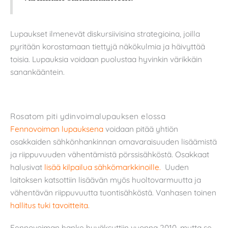
Lupaukset ilmenevät diskursiivisina strategioina, joilla
pyritään korostamaan tiettyjä näkökulmia ja häivyttää
toisia. Lupauksia voidaan puolustaa hyvinkin värikkäin
sanankääntein.
Rosatom piti ydinvoimalupauksen elossa
Fennovoiman lupauksena
voidaan pitää yhtiön
osakkaiden sähkönhankinnan omavaraisuuden lisäämistä
ja riippuvuuden vähentämistä pörssisähköstä. Osakkaat
halusivat
lisää kilpailua sähkömarkkinoille.
Uuden
laitoksen katsottiin lisäävän myös huoltovarmuutta ja
vähentävän riippuvuutta tuontisähköstä. Vanhasen toinen
hallitus tuki tavoitteita
.
Fennovoiman hanke hyväksyttiin vuonna 2010, mutta se