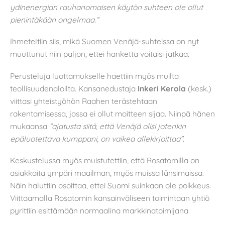
ydinenergian rauhanomaisen käytön suhteen ole ollut
pienintäkään ongelmaa.”
Ihmeteltiin siis, mikä Suomen Venäjä-suhteissa on nyt
muuttunut niin paljon, ettei hanketta voitaisi jatkaa
.
Perusteluja luottamukselle haettiin myös muilta
teollisuudenaloilta. Kansanedustaja
Inkeri Kerola
(kesk.)
viittasi yhteistyöhön Raahen terästehtaan
rakentamisessa, jossa ei ollut moitteen sijaa. Niinpä hänen
mukaansa
”ajatusta siitä, että Venäjä olisi jotenkin
epäluotettava kumppani, on vaikea allekirjoittaa”.
Keskustelussa myös muistutettiin, että Rosatomilla on
asiakkaita ympäri maailman, myös muissa länsimaissa.
Näin haluttiin osoittaa, ettei Suomi suinkaan ole poikkeus.
Viittaamalla Rosatomin kansainväliseen toimintaan yhtiö
pyrittiin esittämään normaalina markkinatoimijana.