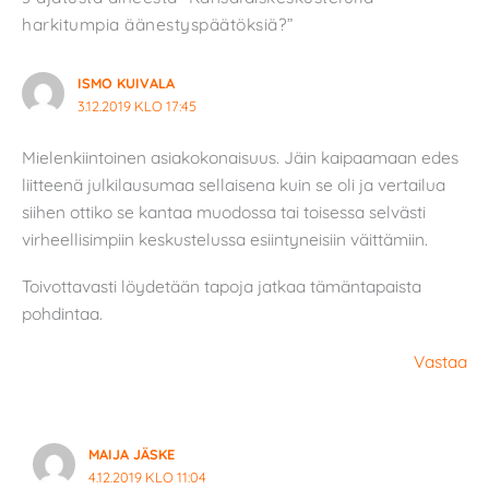
harkitumpia äänestys­päätöksiä?”
ISMO KUIVALA
3.12.2019 KLO 17:45
Mielenkiintoinen asiakokonaisuus. Jäin kaipaamaan edes
liitteenä julkilausumaa sellaisena kuin se oli ja vertailua
siihen ottiko se kantaa muodossa tai toisessa selvästi
virheellisimpiin keskustelussa esiintyneisiin väittämiin.
Toivottavasti löydetään tapoja jatkaa tämäntapaista
pohdintaa.
Vastaa
MAIJA JÄSKE
4.12.2019 KLO 11:04