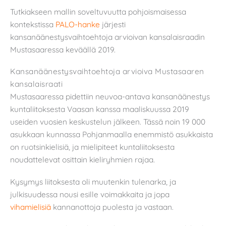
Tutkiakseen mallin soveltuvuutta pohjoismaisessa
kontekstissa
PALO-hanke
järjesti
kansanäänestysvaihtoehtoja arvioivan kansalaisraadin
Mustasaaressa keväällä 2019.
Kansanäänestysvaihtoehtoja arvioiva Mustasaaren
kansalaisraati
Mustasaaressa pidettiin neuvoa-antava kansanäänestys
kuntaliitoksesta Vaasan kanssa maaliskuussa 2019
useiden vuosien keskustelun jälkeen. Tässä noin 19 000
asukkaan kunnassa Pohjanmaalla enemmistö asukkaista
on ruotsinkielisiä, ja mielipiteet kuntaliitoksesta
noudattelevat osittain kieliryhmien rajaa.
Kysymys liitoksesta oli muutenkin tulenarka, ja
julkisuudessa nousi esille voimakkaita ja jopa
vihamielisiä
kannanottoja puolesta ja vastaan.