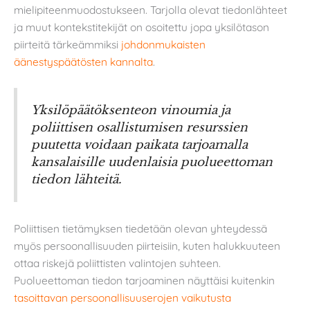
mielipiteenmuodostukseen. Tarjolla olevat tiedonlähteet
ja muut kontekstitekijät on osoitettu jopa yksilötason
piirteitä tärkeämmiksi
johdonmukaisten
äänestyspäätösten kannalta
.
Yksilöpäätöksenteon vinoumia ja
poliittisen osallistumisen resurssien
puutetta voidaan paikata tarjoamalla
kansalaisille uudenlaisia puolueettoman
tiedon lähteitä.
Poliittisen tietämyksen tiedetään olevan yhteydessä
myös persoonallisuuden piirteisiin, kuten halukkuuteen
ottaa riskejä poliittisten valintojen suhteen.
Puolueettoman tiedon tarjoaminen näyttäisi kuitenkin
tasoittavan persoonallisuuserojen vaikutusta