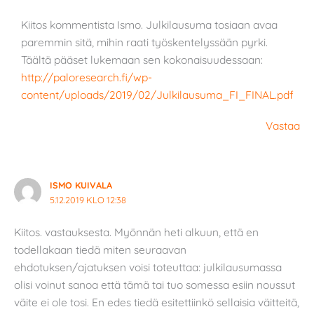
Kiitos kommentista Ismo. Julkilausuma tosiaan avaa
paremmin sitä, mihin raati työskentelyssään pyrki.
Täältä pääset lukemaan sen kokonaisuudessaan:
http://paloresearch.fi/wp-
content/uploads/2019/02/Julkilausuma_FI_FINAL.pdf
Vastaa
ISMO KUIVALA
5.12.2019 KLO 12:38
Kiitos. vastauksesta. Myönnän heti alkuun, että en
todellakaan tiedä miten seuraavan
ehdotuksen/ajatuksen voisi toteuttaa: julkilausumassa
olisi voinut sanoa että tämä tai tuo somessa esiin noussut
väite ei ole tosi. En edes tiedä esitettiinkö sellaisia väitteitä,