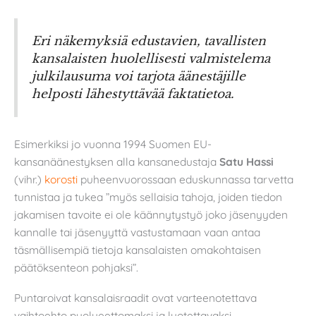
Eri näkemyksiä edustavien, tavallisten
kansalaisten huolellisesti valmistelema
julkilausuma voi tarjota äänestäjille
helposti lähestyttävää faktatietoa.
Esimerkiksi jo vuonna 1994 Suomen EU-
kansanäänestyksen alla kansanedustaja
Satu Hassi
(vihr.)
korosti
puheenvuorossaan eduskunnassa tarvetta
tunnistaa ja tukea ”myös sellaisia tahoja, joiden tiedon
jakamisen tavoite ei ole käännytystyö joko jäsenyyden
kannalle tai jäsenyyttä vastustamaan vaan antaa
täsmällisempiä tietoja kansalaisten omakohtaisen
päätöksenteon pohjaksi”.
Puntaroivat kansalaisraadit ovat varteenotettava
vaihtoehto puolueettomaksi ja luotettavaksi