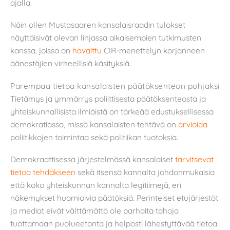
ajalla.
Näin ollen Mustasaaren kansalaisraadin tulokset
näyttäisivät olevan linjassa aikaisempien tutkimusten
kanssa, joissa on
havaittu
CIR-menettelyn korjanneen
äänestäjien virheellisiä käsityksiä.
Parempaa tietoa kansalaisten päätöksenteon pohjaksi
Tietämys ja ymmärrys poliittisesta päätöksenteosta ja
yhteiskunnallisista ilmiöistä on tärkeää edustuksellisessa
demokratiassa, missä kansalaisten tehtävä on
arvioida
poliitikkojen toimintaa sekä politiikan tuotoksia.
Demokraattisessa järjestelmässä kansalaiset
tarvitsevat
tietoa tehdäkseen
sekä itsensä kannalta johdonmukaisia
että koko yhteiskunnan kannalta legitiimejä, eri
näkemykset huomioivia päätöksiä. Perinteiset etujärjestöt
ja mediat eivät välttämättä ole parhaita tahoja
tuottamaan puolueetonta ja helposti lähestyttävää tietoa.