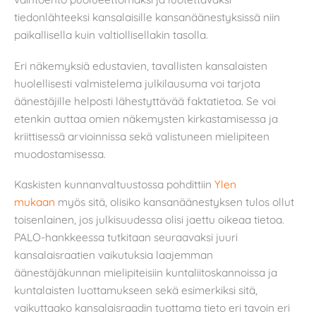
tiedonlähteeksi kansalaisille kansanäänestyksissä niin
paikallisella kuin valtiollisellakin tasolla.
Eri näkemyksiä edustavien, tavallisten kansalaisten
huolellisesti valmistelema julkilausuma voi tarjota
äänestäjille helposti lähestyttävää faktatietoa. Se voi
etenkin auttaa omien näkemysten kirkastamisessa ja
kriittisessä arvioinnissa sekä valistuneen mielipiteen
muodostamisessa.
Kaskisten kunnanvaltuustossa pohdittiin
Ylen
mukaan
myös sitä, olisiko kansanäänestyksen tulos ollut
toisenlainen, jos julkisuudessa olisi jaettu oikeaa tietoa.
PALO-hankkeessa tutkitaan seuraavaksi juuri
kansalaisraatien vaikutuksia laajemman
äänestäjäkunnan mielipiteisiin kuntaliitoskannoissa ja
kuntalaisten luottamukseen sekä esimerkiksi sitä,
vaikuttaako kansalaisraadin tuottama tieto eri tavoin eri