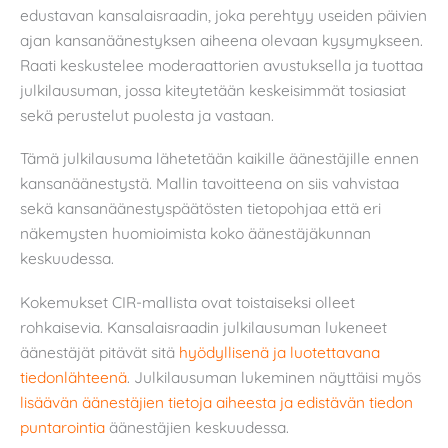
edustavan kansalaisraadin, joka perehtyy useiden päivien
ajan kansanäänestyksen aiheena olevaan kysymykseen.
Raati keskustelee moderaattorien avustuksella ja tuottaa
julkilausuman, jossa kiteytetään keskeisimmät tosiasiat
sekä perustelut puolesta ja vastaan.
Tämä julkilausuma lähetetään kaikille äänestäjille ennen
kansanäänestystä. Mallin tavoitteena on siis vahvistaa
sekä kansanäänestyspäätösten tietopohjaa että eri
näkemysten huomioimista koko äänestäjäkunnan
keskuudessa.
Kokemukset CIR-mallista ovat toistaiseksi olleet
rohkaisevia. Kansalaisraadin julkilausuman lukeneet
äänestäjät pitävät sitä
hyödyllisenä ja luotettavana
tiedonlähteenä
. Julkilausuman lukeminen näyttäisi myös
lisäävän äänestäjien tietoja aiheesta ja edistävän tiedon
puntarointia
äänestäjien keskuudessa.