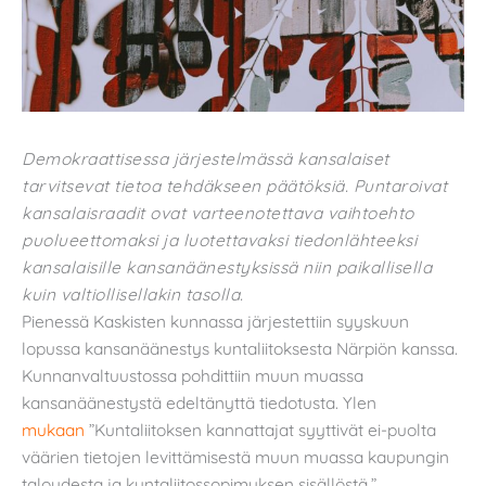
Demokraattisessa järjestelmässä kansalaiset
tarvitsevat tietoa tehdäkseen päätöksiä. Puntaroivat
kansalaisraadit ovat varteenotettava vaihtoehto
puolueettomaksi ja luotettavaksi tiedonlähteeksi
kansalaisille kansanäänestyksissä niin paikallisella
kuin valtiollisellakin tasolla.
Pienessä Kaskisten kunnassa järjestettiin syyskuun
lopussa kansanäänestys kuntaliitoksesta Närpiön kanssa.
Kunnanvaltuustossa pohdittiin muun muassa
kansanäänestystä edeltänyttä tiedotusta. Ylen
mukaan
”Kuntaliitoksen kannattajat syyttivät ei-puolta
väärien tietojen levittämisestä muun muassa kaupungin
taloudesta ja kuntaliitossopimuksen sisällöstä.”