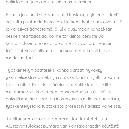
poliitikkojen ja asiantuntijoiden kuuleminen.
Raadin jäsenet listasivat kuntaliitoskysymykseen liittyviä
väitteitä puntarointia varten. He kehittivät ja arvioivat niitä
ja valitsivat äänestämällä julkilausumaan kahdeksan
keskeisintä tosiasiaa, kolme tärkeintä perustelua
kuntaliitoksen puolesta ja kolme sitä vastaan. Raadin
työskentelyssä olivat tukena koulutetut kaksikieliset
moderaattorit.
Työskentelyn päätteeksi kansalaisraati hyväksyi
yksimielisesti suomeksi ja ruotsiksi laaditun julkilausuman,
joka postitettiin kaikille äänioikeutetuille kuntalaisille
muutamaa viikkoa ennen kansanäänestystä. Lisäksi
paikallismediaa tiedotettiin kansalaisraadin periaatteista,
työskentelystä ja tuotoksista prosessin kaikissa vaiheissa.
Julkilausuma tavoitti enemmistön kuntalaisista
Alustavat tulokset puntaroivan kansalaisraadin käytöstä