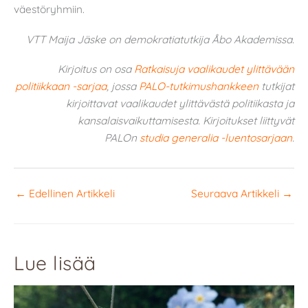
väestöryhmiin.
VTT Maija Jäske on demokratiatutkija Åbo Akademissa.
Kirjoitus on osa
Ratkaisuja vaalikaudet ylittävään
politiikkaan -sarjaa
, jossa
PALO-tutkimushankkeen
tutkijat
kirjoittavat vaalikaudet ylittävästä politiikasta ja
kansalaisvaikuttamisesta. Kirjoitukset liittyvät
PALOn
studia generalia -luentosarjaan
.
←
Edellinen Artikkeli
Seuraava Artikkeli
→
Lue lisää