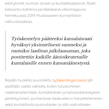
kieliryhmät, kunnan alueet ja kuntaliitoskannat. Raati
kokoontui kahtena peräkkäisenä viikonloppuna
helmikuussa 2019 Mustasaaren kunnantalon
valtuustosalissa.
Työskentelyn päätteeksi kansalaisraati
hyväksyi yksimielisesti suomeksi ja
ruotsiksi laaditun julkilausuman, joka
postitettiin kaikille äänioikeutetuille
kuntalaisille ennen kansanäänestystä.
Raadin huolella suunniteltu
työskentelyprosessi
piti
sisällään useita vaiheita, kuten tutustuminen
raatimenetelmään, kuntaliitoksiin ja kansanäänestyksiin
perehtyminen, puntaroivan keskustelun harjoitteleminen
sekä kuntaliitosta puolustavien ja sitä vastustavien