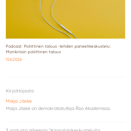
Podcast: Poliittinen talous -lehden paneelikeskustelu:
Monikriisin poliittinen talous
15.6.2026
Kirjoittajasta
Maija Jäske
Maija Jäske on demokratiatutkija Åbo Akademissa.
3 ajatusta aiheesta “Kansalais­keskustelulla