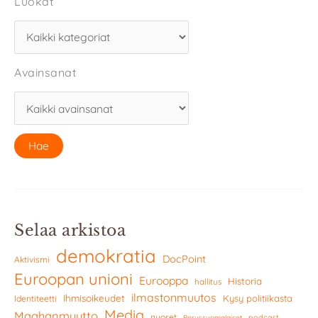
Luokat
Avainsanat
Selaa arkistoa
demokratia
DocPoint
Aktivismi
Euroopan unioni
Eurooppa
Historia
hallitus
ilmastonmuutos
Ihmisoikeudet
Kysy politiikasta
Identiteetti
Media
Maahanmuutto
nuoret
podcast
Perussuomalaiset