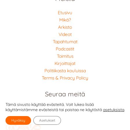
Etusivu
Mikä?
Arkisto
Videot
Tapahtumat
Podcastit
Toimitus
Kirjoittajat
Politiikasta kouluissa
Terms & Privacy Policy
Seuraa meitä
Tämä sivusto käyttää evästeitä. Voit lukea lisää
käyttämistämme evästeistä tai poistaa ne käytöstä
asetuksista
.
Hyväksy
Asetukset
Facebook
Twitter
Instagram
Vimeo
SoundCloud