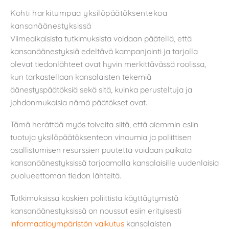
Kohti harkitumpaa yksilöpäätöksentekoa
kansanäänestyksissä
Viimeaikaisista tutkimuksista voidaan päätellä, että
kansanäänestyksiä edeltävä kampanjointi ja tarjolla
olevat tiedonlähteet ovat hyvin merkittävässä roolissa,
kun tarkastellaan kansalaisten tekemiä
äänestyspäätöksiä sekä sitä, kuinka perusteltuja ja
johdonmukaisia nämä päätökset ovat.
Tämä herättää myös toiveita siitä, että aiemmin esiin
tuotuja yksilöpäätöksenteon vinoumia ja poliittisen
osallistumisen resurssien puutetta voidaan paikata
kansanäänestyksissä tarjoamalla kansalaisille uudenlaisia
puolueettoman tiedon lähteitä.
Tutkimuksissa koskien poliittista käyttäytymistä
kansanäänestyksissä on noussut esiin erityisesti
informaatioympäristön vaikutus
kansalaisten