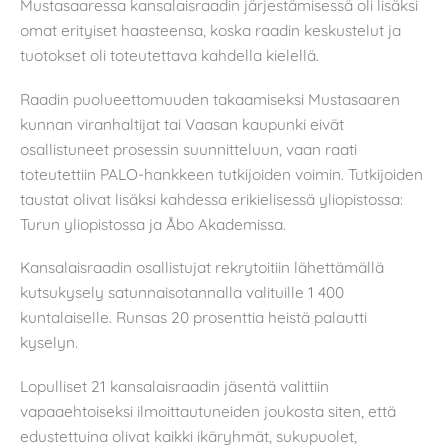
Mustasaaressa kansalaisraadin järjestämisessä oli lisäksi
omat erityiset haasteensa, koska raadin keskustelut ja
tuotokset oli toteutettava kahdella kielellä.
Raadin puolueettomuuden takaamiseksi Mustasaaren
kunnan viranhaltijat tai Vaasan kaupunki eivät
osallistuneet prosessin suunnitteluun, vaan raati
toteutettiin PALO-hankkeen tutkijoiden voimin. Tutkijoiden
taustat olivat lisäksi kahdessa erikielisessä yliopistossa:
Turun yliopistossa ja Åbo Akademissa.
Kansalaisraadin osallistujat rekrytoitiin lähettämällä
kutsukysely satunnaisotannalla valituille 1 400
kuntalaiselle. Runsas 20 prosenttia heistä palautti
kyselyn.
Lopulliset 21 kansalaisraadin jäsentä valittiin
vapaaehtoiseksi ilmoittautuneiden joukosta siten, että
edustettuina olivat kaikki ikäryhmät, sukupuolet,