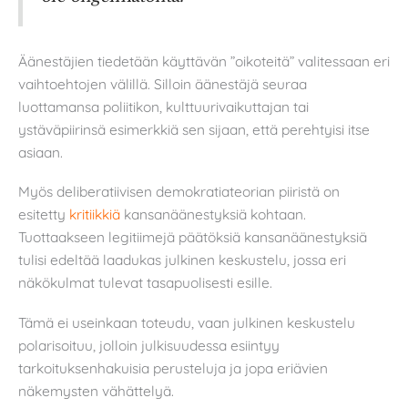
Äänestäjien tiedetään käyttävän ”oikoteitä” valitessaan eri
vaihtoehtojen välillä. Silloin äänestäjä seuraa
luottamansa poliitikon, kulttuurivaikuttajan tai
ystäväpiirinsä esimerkkiä sen sijaan, että perehtyisi itse
asiaan.
Myös deliberatiivisen demokratiateorian piiristä on
esitetty
kritiikkiä
kansanäänestyksiä kohtaan.
Tuottaakseen legitiimejä päätöksiä kansanäänestyksiä
tulisi edeltää laadukas julkinen keskustelu, jossa eri
näkökulmat tulevat tasapuolisesti esille.
Tämä ei useinkaan toteudu, vaan julkinen keskustelu
polarisoituu, jolloin julkisuudessa esiintyy
tarkoituksenhakuisia perusteluja ja jopa eriävien
näkemysten vähättelyä.