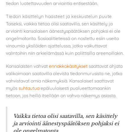
tiedon luotettavuuden arviointia entisestään.
Tiedon käsittelyn haasteet ja keskustelun puute
Toiseksi, vaikka tietoa olisi saatavilla, sen käsittely ja
arviointi kansalaisen äänestyspäätöksen pohjaksi ei ole
ongelmatonta. Sosiaalitieteissä on nostettu esiin useita
vinoumia yksilöiden ajattelussa, jotka vaikuttavat
valintoihin niin arkielämässä kuin poliittisilla areenoillakin.
Kansalaisten vahvat
ennakkokäsitykset
saattavat ohjata
valikoimaan saatavilla olevista tiedonmurusista ne, jotka
vahvistavat omia näkemyksiä. Kansalaiset saattavat
myös
suhtautua
epäluuloisesti puolueettomaankin
tietoon, jos heillä itsellään on vahva näkemys asiasta.
Vaikka tietoa olisi saatavilla, sen käsittely
ja arviointi äänestyspäätöksen pohjaksi ei
ole ongelmatonta.