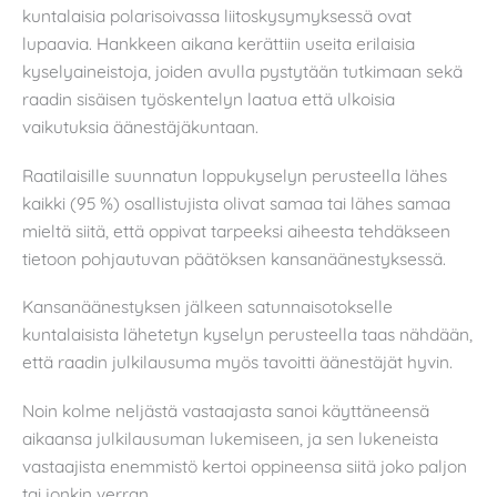
kuntalaisia polarisoivassa liitoskysymyksessä ovat
lupaavia. Hankkeen aikana kerättiin useita erilaisia
kyselyaineistoja, joiden avulla pystytään tutkimaan sekä
raadin sisäisen työskentelyn laatua että ulkoisia
vaikutuksia äänestäjäkuntaan.
Raatilaisille suunnatun loppukyselyn perusteella lähes
kaikki (95 %) osallistujista olivat samaa tai lähes samaa
mieltä siitä, että oppivat tarpeeksi aiheesta tehdäkseen
tietoon pohjautuvan päätöksen kansanäänestyksessä.
Kansanäänestyksen jälkeen satunnaisotokselle
kuntalaisista lähetetyn kyselyn perusteella taas nähdään,
että raadin julkilausuma myös tavoitti äänestäjät hyvin.
Noin kolme neljästä vastaajasta sanoi käyttäneensä
aikaansa julkilausuman lukemiseen, ja sen lukeneista
vastaajista enemmistö kertoi oppineensa siitä joko paljon
tai jonkin verran.