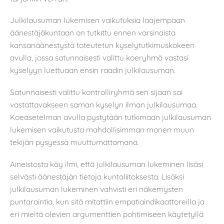
Julkilausuman lukemisen vaikutuksia laajempaan
äänestäjäkuntaan on tutkittu ennen varsinaista
kansanäänestystä toteutetun kyselytutkimuskokeen
avulla, jossa satunnaisesti valittu koeryhmä vastasi
kyselyyn luettuaan ensin raadin julkilausuman.
Satunnaisesti valittu kontrolliryhmä sen sijaan sai
vastattavakseen saman kyselyn ilman julkilausumaa.
Koeasetelman avulla pystytään tutkimaan julkilausuman
lukemisen vaikutusta mahdollisimman monen muun
tekijän pysyessä muuttumattomana.
Aineistosta käy ilmi, että julkilausuman lukeminen lisäsi
selvästi äänestäjän tietoja kuntaliitoksesta. Lisäksi
julkilausuman lukeminen vahvisti eri näkemysten
puntarointia, kun sitä mitattiin empatiaindikaattoreilla ja
eri mieltä olevien argumenttien pohtimiseen käytetyllä