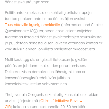
äänestyskäyttäytymiseen.
Politiikantutkimuksessa on kehitetty erilaisia tapoja
tuottaa puolueetonta tietoa äänestäjien avuksi.
Taustoittavilla kyselylomakkeilla
(Information and Choice
Questionnaire ICQ) tarjotaan ensin asiantuntijoiden
tuottamaa tietoa eri äänestysvaihtoehtojen seurauksista
ja pyydetään äänestäjiä sen jälkeen ottamaan kantaa eri
vaikutuksiin ennen lopullista mielipiteenmuodostusta.
Malli keskittyy siis erityisesti tietotason ja yksilön
päätösten johdonmukaisuuden parantamiseen.
Deliberatiivisen demokratian lähestymistapa on
kansanäänestyksiä edeltävän julkisen
kansalaiskeskustelun vahvistaminen.
Yhdysvaltain Oregonissa kehitetty kansalaisaloitteiden
arviointijärjestelmä (
Citizens’ Initiative Review
CIR
) kokoaa satunnaisotannalla 20–30 henkilön