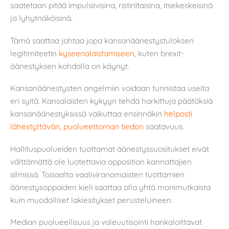
saatetaan pitää impulsiivisina, ristiriitaisina, itsekeskeisinä
ja lyhytnäköisinä.
Tämä saattaa johtaa jopa kansanäänestystuloksen
legitimiteetin
kyseenalaistamiseen
, kuten brexit-
äänestyksen kohdalla on käynyt.
Kansanäänestysten ongelmiin voidaan tunnistaa useita
eri syitä. Kansalaisten kykyyn tehdä harkittuja päätöksiä
kansanäänestyksissä vaikuttaa ensinnäkin
helposti
lähestyttävän, puolueettoman tiedon
saatavuus.
Hallituspuolueiden tuottamat äänestyssuositukset eivät
välttämättä ole luotettavia opposition kannattajien
silmissä. Toisaalta vaaliviranomaisten tuottamien
äänestysoppaiden kieli saattaa olla yhtä monimutkaista
kuin muodolliset lakiesitykset perusteluineen.
Median puolueellisuus ja valeuutisointi hankaloittavat