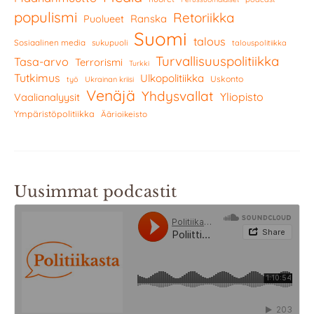
populismi
Retoriikka
Ranska
Puolueet
Suomi
talous
Sosiaalinen media
sukupuoli
talouspolitiikka
Turvallisuuspolitiikka
Tasa-arvo
Terrorismi
Turkki
Tutkimus
Ulkopolitiikka
Uskonto
työ
Ukrainan kriisi
Venäjä
Yhdysvallat
Yliopisto
Vaalianalyysit
Ympäristöpolitiikka
Äärioikeisto
Uusimmat podcastit