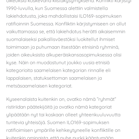
oikeuksia koskevana kiistakysymyksenä. Konflikti kärjistyi
1990-luvulla, kun Suomessa alettiin valmistella
lakiehdotusta, joka mahdollistaisi ILO169-sopimuksen
ratifioinnin Suomessa. Konfliktin kärjistymiseen on ollut
vaikuttamassa se, että lakiehdotus herätti aikaisemmin
suomalaiseksi paikallisväestöksi luokitellut ihmiset
toimimaan ja puhumaan itsestään etnisinä ryhminä,
joiden oikeuksista alkuperäiskansasopimuksessa olisi
kyse. Näin on muodostunut joukko uusia etnisiä
kategorioita saamelaisen kategorian rinnalle eli
lappalaisen, statuksettoman saamelaisen ja
metsäsaamelaisen kategoriat.
Kyseenalaista kuitenkin on, ovatko nämä ”ryhmät”
ristiriidan päätekijöitä ja ovatko nämä kategoriat
ylipäätään nyt tai koskaan olleet yhteenkuuluvuutta
tuntevia yhteisöjä. Suomen ILO169-sopimuksen
ratifioimisen ympärille kehkeytyneelle konfliktille on
kuitenkin ominaista, että puhe pyrkii kääntymään