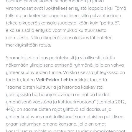
osoittaa pitkäkestoinen suhde maahan ja jonka
viranomaiset ovat luokitelleet eri syistä lappalaisiksi. Tämä
tulkinta on kuitenkin ongelmallinen, sillä polveutuminen
tekee alkuperäiskansalaisuudesta ikään kuin ”perittyä”,
eikä se sisällä erityisiä vaatimuksia kulttuurisesta
olemisesta. Näin alkuperäiskansalaisuus lähentelee
merkityksiltään rotua.
Saamelaiset on taas perinteisesti ja virallisesti totuttu
näkemään ylirajaisena etnisenä ryhmänä, jolla on vahva
yhteenkuuluvuuden tunne. Vaikka useissa yhteyksissä on
todettu, kuten
Veli-Pekka Lehtola
kirjoittaa, että
”saamelaisten kulttuuria ja historiaa koskevista
yleistyksistä harhaanjohtavimpia on nähdä heidät
yhtenäisenä väestönä ja kulttuurimuotona” (Lehtola 2012,
446), on saamelaisten rajat ylittävä solidaarisuus ja
yhteenkuuluvuus mahdollistanut saamelaisten poliittisen
organisoitumisen omana kansana, jolla on omat
kansalliset symbolit ja instituutiot. Uudet ryhmäkategoriat