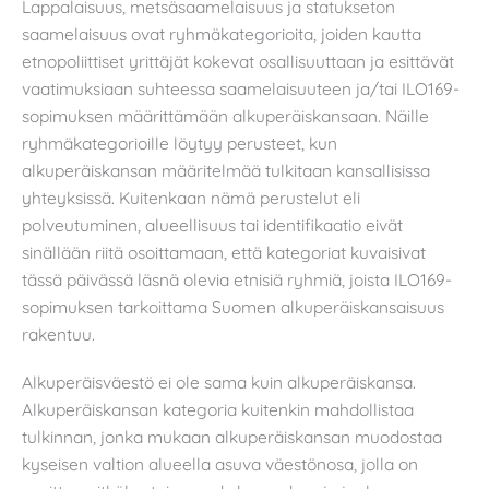
Lappalaisuus, metsäsaamelaisuus ja statukseton
saamelaisuus ovat ryhmäkategorioita, joiden kautta
etnopoliittiset yrittäjät kokevat osallisuuttaan ja esittävät
vaatimuksiaan suhteessa saamelaisuuteen ja/tai ILO169-
sopimuksen määrittämään alkuperäiskansaan. Näille
ryhmäkategorioille löytyy perusteet, kun
alkuperäiskansan määritelmää tulkitaan kansallisissa
yhteyksissä. Kuitenkaan nämä perustelut eli
polveutuminen, alueellisuus tai identifikaatio eivät
sinällään riitä osoittamaan, että kategoriat kuvaisivat
tässä päivässä läsnä olevia etnisiä ryhmiä, joista ILO169-
sopimuksen tarkoittama Suomen alkuperäiskansaisuus
rakentuu.
Alkuperäisväestö ei ole sama kuin alkuperäiskansa.
Alkuperäiskansan kategoria kuitenkin mahdollistaa
tulkinnan, jonka mukaan alkuperäiskansan muodostaa
kyseisen valtion alueella asuva väestönosa, jolla on