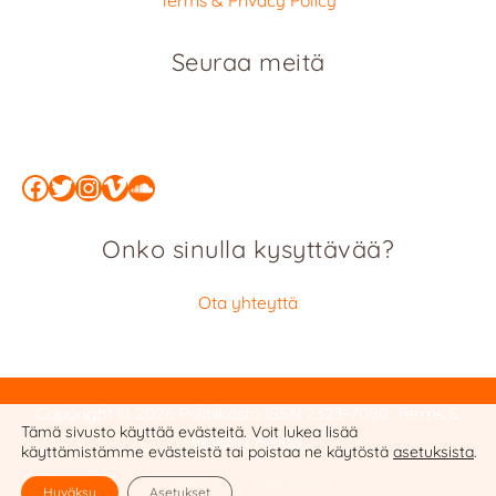
Seuraa meitä
Facebook
Twitter
Instagram
Vimeo
SoundCloud
Onko sinulla kysyttävää?
Ota yhteyttä
Copyright © 2026 Politiikasta
ISSN 2323-7090
:
Terms &
Tämä sivusto käyttää evästeitä. Voit lukea lisää
Privacy Policy
käyttämistämme evästeistä tai poistaa ne käytöstä
asetuksista
.
Website by Cobalt Studio
Hyväksy
Asetukset