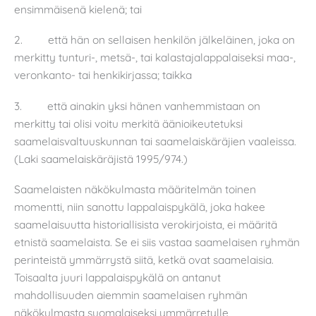
ensimmäisenä kielenä; tai
2. että hän on sellaisen henkilön jälkeläinen, joka on
merkitty tunturi-, metsä-, tai kalastajalappalaiseksi maa-,
veronkanto- tai henkikirjassa; taikka
3. että ainakin yksi hänen vanhemmistaan on
merkitty tai olisi voitu merkitä äänioikeutetuksi
saamelaisvaltuuskunnan tai saamelaiskäräjien vaaleissa.
(Laki saamelaiskäräjistä 1995/974.)
Saamelaisten näkökulmasta määritelmän toinen
momentti, niin sanottu lappalaispykälä, joka hakee
saamelaisuutta historiallisista verokirjoista, ei määritä
etnistä saamelaista. Se ei siis vastaa saamelaisen ryhmän
perinteistä ymmärrystä siitä, ketkä ovat saamelaisia.
Toisaalta juuri lappalaispykälä on antanut
mahdollisuuden aiemmin saamelaisen ryhmän
näkökulmasta suomalaiseksi ymmärretylle