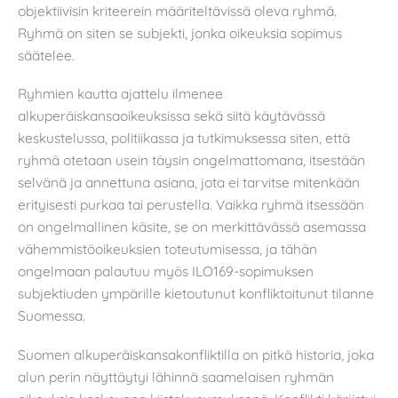
objektiivisin kriteerein määriteltävissä oleva ryhmä.
Ryhmä on siten se subjekti, jonka oikeuksia sopimus
säätelee.
Ryhmien kautta ajattelu ilmenee
alkuperäiskansaoikeuksissa sekä siitä käytävässä
keskustelussa, politiikassa ja tutkimuksessa siten, että
ryhmä otetaan usein täysin ongelmattomana, itsestään
selvänä ja annettuna asiana, jota ei tarvitse mitenkään
erityisesti purkaa tai perustella. Vaikka ryhmä itsessään
on ongelmallinen käsite, se on merkittävässä asemassa
vähemmistöoikeuksien toteutumisessa, ja tähän
ongelmaan palautuu myös ILO169-sopimuksen
subjektiuden ympärille kietoutunut konfliktoitunut tilanne
Suomessa.
Suomen alkuperäiskansakonfliktilla on pitkä historia, joka
alun perin näyttäytyi lähinnä saamelaisen ryhmän