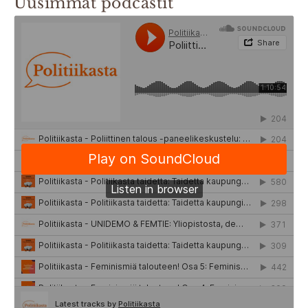
Uusimmat podcastit