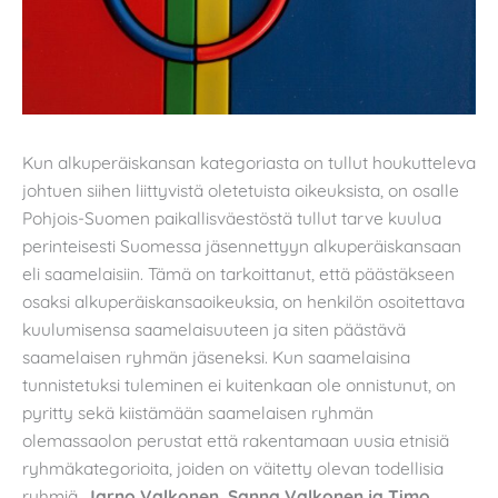
Kun alkuperäiskansan kategoriasta on tullut houkutteleva
johtuen siihen liittyvistä oletetuista oikeuksista, on osalle
Pohjois-Suomen paikallisväestöstä tullut tarve kuulua
perinteisesti Suomessa jäsennettyyn alkuperäiskansaan
eli saamelaisiin. Tämä on tarkoittanut, että päästäkseen
osaksi alkuperäiskansaoikeuksia, on henkilön osoitettava
kuulumisensa saamelaisuuteen ja siten päästävä
saamelaisen ryhmän jäseneksi. Kun saamelaisina
tunnistetuksi tuleminen ei kuitenkaan ole onnistunut, on
pyritty sekä kiistämään saamelaisen ryhmän
olemassaolon perustat että rakentamaan uusia etnisiä
ryhmäkategorioita, joiden on väitetty olevan todellisia
ryhmiä,
Jarno Valkonen, Sanna Valkonen ja Timo