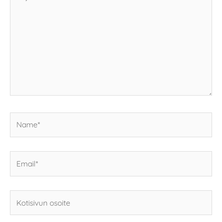
tähän..
Name*
Email*
Kotisivun
osoite