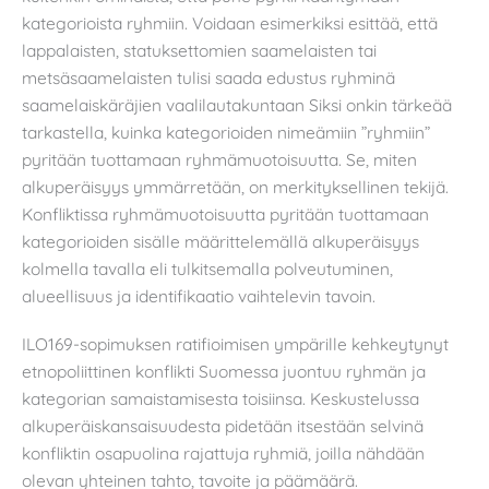
kategorioista ryhmiin. Voidaan esimerkiksi esittää, että
lappalaisten, statuksettomien saamelaisten tai
metsäsaamelaisten tulisi saada edustus ryhminä
saamelaiskäräjien vaalilautakuntaan Siksi onkin tärkeää
tarkastella, kuinka kategorioiden nimeämiin ”ryhmiin”
pyritään tuottamaan ryhmämuotoisuutta. Se, miten
alkuperäisyys ymmärretään, on merkityksellinen tekijä.
Konfliktissa ryhmämuotoisuutta pyritään tuottamaan
kategorioiden sisälle määrittelemällä alkuperäisyys
kolmella tavalla eli tulkitsemalla polveutuminen,
alueellisuus ja identifikaatio vaihtelevin tavoin.
ILO169-sopimuksen ratifioimisen ympärille kehkeytynyt
etnopoliittinen konflikti Suomessa juontuu ryhmän ja
kategorian samaistamisesta toisiinsa. Keskustelussa
alkuperäiskansaisuudesta pidetään itsestään selvinä
konfliktin osapuolina rajattuja ryhmiä, joilla nähdään
olevan yhteinen tahto, tavoite ja päämäärä.