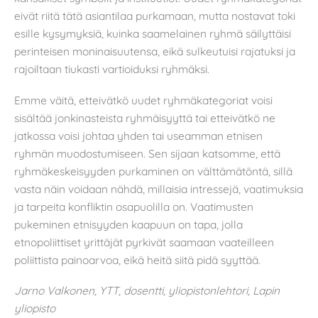
eivät riitä tätä asiantilaa purkamaan, mutta nostavat toki
esille kysymyksiä, kuinka saamelainen ryhmä säilyttäisi
perinteisen moninaisuutensa, eikä sulkeutuisi rajatuksi ja
rajoiltaan tiukasti vartioiduksi ryhmäksi.
Emme väitä, etteivätkö uudet ryhmäkategoriat voisi
sisältää jonkinasteista ryhmäisyyttä tai etteivätkö ne
jatkossa voisi johtaa yhden tai useamman etnisen
ryhmän muodostumiseen. Sen sijaan katsomme, että
ryhmäkeskeisyyden purkaminen on välttämätöntä, sillä
vasta näin voidaan nähdä, millaisia intressejä, vaatimuksia
ja tarpeita konfliktin osapuolilla on. Vaatimusten
pukeminen etnisyyden kaapuun on tapa, jolla
etnopoliittiset yrittäjät pyrkivät saamaan vaateilleen
poliittista painoarvoa, eikä heitä siitä pidä syyttää.
Jarno Valkonen, YTT, dosentti, yliopistonlehtori, Lapin
yliopisto