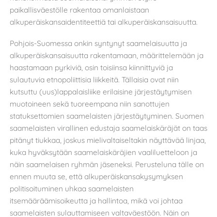
paikallisväestölle rakentaa omanlaistaan
alkuperäiskansaidentiteettiä tai alkuperäiskansaisuutta.
Pohjois-Suomessa onkin syntynyt saamelaisuutta ja
alkuperäiskansaisuutta rakentamaan, määrittelemään ja
haastamaan pyrkiviä, osin toisiinsa kiinnittyviä ja
sulautuvia etnopoliittisia liikkeitä. Tällaisia ovat niin
kutsuttu (uus)lappalaisliike erilaisine järjestäytymisen
muotoineen sekä tuoreempana niin sanottujen
statuksettomien saamelaisten järjestäytyminen. Suomen
saamelaisten virallinen edustaja saamelaiskäräjät on taas
pitänyt tiukkaa, joskus mielivaltaiseltakin näyttävää linjaa,
kuka hyväksytään saamelaiskäräjien vaaliluetteloon ja
näin saamelaisen ryhmän jäseneksi. Perusteluna tälle on
ennen muuta se, että alkuperäiskansakysymyksen
politisoituminen uhkaa saamelaisten
itsemääräämisoikeutta ja hallintoa, mikä voi johtaa
saamelaisten sulauttamiseen valtaväestöön. Näin on