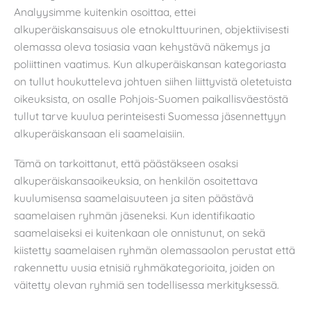
Analyysimme kuitenkin osoittaa, ettei
alkuperäiskansaisuus ole etnokulttuurinen, objektiivisesti
olemassa oleva tosiasia vaan kehystävä näkemys ja
poliittinen vaatimus. Kun alkuperäiskansan kategoriasta
on tullut houkutteleva johtuen siihen liittyvistä oletetuista
oikeuksista, on osalle Pohjois-Suomen paikallisväestöstä
tullut tarve kuulua perinteisesti Suomessa jäsennettyyn
alkuperäiskansaan eli saamelaisiin.
Tämä on tarkoittanut, että päästäkseen osaksi
alkuperäiskansaoikeuksia, on henkilön osoitettava
kuulumisensa saamelaisuuteen ja siten päästävä
saamelaisen ryhmän jäseneksi. Kun identifikaatio
saamelaiseksi ei kuitenkaan ole onnistunut, on sekä
kiistetty saamelaisen ryhmän olemassaolon perustat että
rakennettu uusia etnisiä ryhmäkategorioita, joiden on
väitetty olevan ryhmiä sen todellisessa merkityksessä.