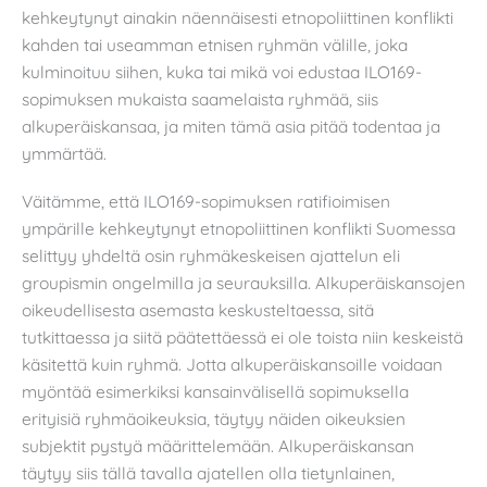
kehkeytynyt ainakin näennäisesti etnopoliittinen konflikti
kahden tai useamman etnisen ryhmän välille, joka
kulminoituu siihen, kuka tai mikä voi edustaa ILO169-
sopimuksen mukaista saamelaista ryhmää, siis
alkuperäiskansaa, ja miten tämä asia pitää todentaa ja
ymmärtää.
Väitämme, että ILO169-sopimuksen ratifioimisen
ympärille kehkeytynyt etnopoliittinen konflikti Suomessa
selittyy yhdeltä osin ryhmäkeskeisen ajattelun eli
groupismin ongelmilla ja seurauksilla. Alkuperäiskansojen
oikeudellisesta asemasta keskusteltaessa, sitä
tutkittaessa ja siitä päätettäessä ei ole toista niin keskeistä
käsitettä kuin ryhmä. Jotta alkuperäiskansoille voidaan
myöntää esimerkiksi kansainvälisellä sopimuksella
erityisiä ryhmäoikeuksia, täytyy näiden oikeuksien
subjektit pystyä määrittelemään. Alkuperäiskansan
täytyy siis tällä tavalla ajatellen olla tietynlainen,