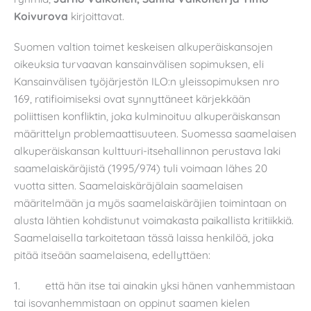
Koivurova
kirjoittavat.
Suomen valtion toimet keskeisen alkuperäiskansojen
oikeuksia turvaavan kansainvälisen sopimuksen, eli
Kansainvälisen työjärjestön ILO:n yleissopimuksen nro
169, ratifioimiseksi ovat synnyttäneet kärjekkään
poliittisen konfliktin, joka kulminoituu alkuperäiskansan
määrittelyn problemaattisuuteen. Suomessa saamelaisen
alkuperäiskansan kulttuuri-itsehallinnon perustava laki
saamelaiskäräjistä (1995/974) tuli voimaan lähes 20
vuotta sitten. Saamelaiskäräjälain saamelaisen
määritelmään ja myös saamelaiskäräjien toimintaan on
alusta lähtien kohdistunut voimakasta paikallista kritiikkiä.
Saamelaisella tarkoitetaan tässä laissa henkilöä, joka
pitää itseään saamelaisena, edellyttäen:
1. että hän itse tai ainakin yksi hänen vanhemmistaan
tai isovanhemmistaan on oppinut saamen kielen