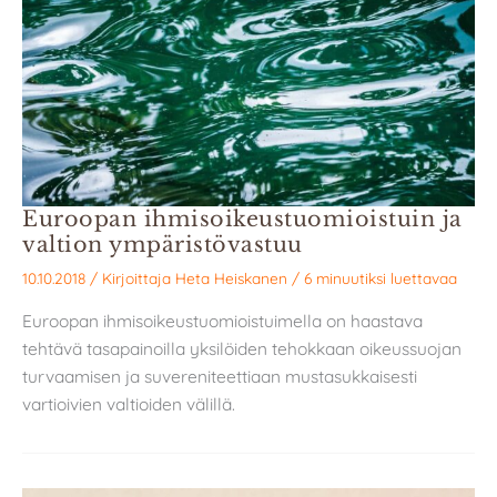
Euroopan ihmisoikeustuomioistuin ja
valtion ympäristövastuu
10.10.2018
/ Kirjoittaja
Heta Heiskanen
/
6 minuutiksi luettavaa
Euroopan ihmisoikeustuomioistuimella on haastava
tehtävä tasapainoilla yksilöiden tehokkaan oikeussuojan
turvaamisen ja suvereniteettiaan mustasukkaisesti
vartioivien valtioiden välillä.