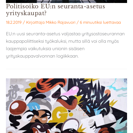
Politisoiko EU:n seuranta-asetus
yrityskaupat?
18.2.2019
/ Kirjoittaja
Mikko Rajavuori
/
6 minuutiksi luettavaa
EU:n uusi seuranta-asetus valjastaa yritysostoseurannan
kauppapoliittiseksi työkaluksi, mutta sillä voi olla myös
laajempia vaikutuksia unionin sisäisen
yrityskauppavalvonnan logiikkaan.