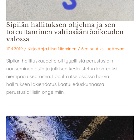
Sipilän hallituksen ohjelma ja sen
toteuttaminen valtiosääntöoikeuden
valossa
10.4.2019
/ Kirjoittaja
Liisa Nieminen
/
6 minuutiksi luettavaa
Sipilän hallituskaudelle oli tyypillistä perustuslain
nouseminen esiin ja julkisen keskustelun kohteeksi
aiempaa useammin. Lopulta itse asiassa harva
hallituksen lakiehdotus kaatui eduskunnassa
perustuslaillisiin ongelmiin.