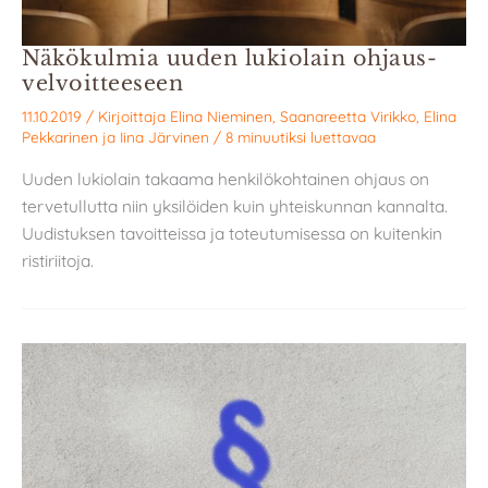
Näkökulmia uuden lukiolain ohjaus­
velvoitteeseen
11.10.2019
/ Kirjoittaja
Elina Nieminen
,
Saanareetta Virikko
,
Elina
Pekkarinen
ja
Iina Järvinen
/
8 minuutiksi luettavaa
Uuden lukiolain takaama henkilökohtainen ohjaus on
tervetullutta niin yksilöiden kuin yhteiskunnan kannalta.
Uudistuksen tavoitteissa ja toteutumisessa on kuitenkin
ristiriitoja.