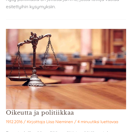
esitettyihin kysymyksiin.
Oikeutta ja politiikkaa
19.12.2016
/ Kirjoittaja
Liisa Nieminen
/
4 minuutiksi luettavaa