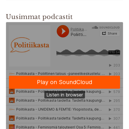
Uusimmat podcastit