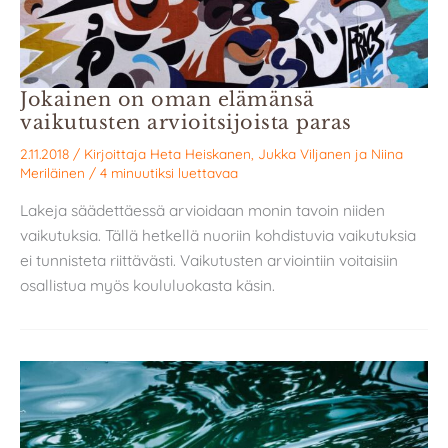
Jokainen on oman elämänsä
vaikutusten arvioitsijoista paras
2.11.2018
/ Kirjoittaja
Heta Heiskanen
,
Jukka Viljanen
ja
Niina
Meriläinen
/
4 minuutiksi luettavaa
Lakeja säädettäessä arvioidaan monin tavoin niiden
vaikutuksia. Tällä hetkellä nuoriin kohdistuvia vaikutuksia
ei tunnisteta riittävästi. Vaikutusten arviointiin voitaisiin
osallistua myös koululuokasta käsin.