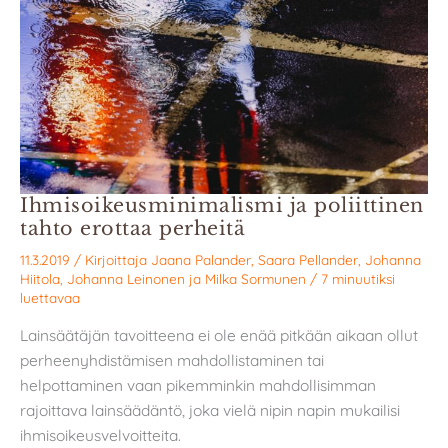
Ihmisoikeusminimalismi ja poliittinen
tahto erottaa perheitä
11.3.2019
/ Kirjoittaja
Jaana Palander
,
Saara Pellander
,
Johanna
Hiitola
,
Johanna Leinonen
ja
Milka Sormunen
/
7 minuutiksi
luettavaa
Lainsäätäjän tavoitteena ei ole enää pitkään aikaan ollut
perheenyhdistämisen mahdollistaminen tai
helpottaminen vaan pikemminkin mahdollisimman
rajoittava lainsäädäntö, joka vielä nipin napin mukailisi
ihmisoikeusvelvoitteita.