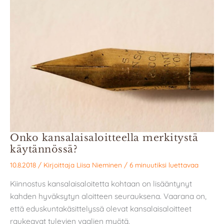
Onko kansalaisaloitteella merkitystä
käytännössä?
10.8.2018
/ Kirjoittaja
Liisa Nieminen
/
6 minuutiksi luettavaa
Kiinnostus kansalaisaloitetta kohtaan on lisääntynyt
kahden hyväksytyn aloitteen seurauksena. Vaarana on,
että eduskuntakäsittelyssä olevat kansalaisaloitteet
raukeavat tulevien vaalien myötä.