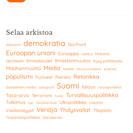
Selaa arkistoa
demokratia
DocPoint
Aktivismi
Euroopan unioni
Eurooppa
Historia
hallitus
ilmastonmuutos
Ihmisoikeudet
Kysy politiikasta
Identiteetti
Media
Maahanmuutto
nuoret
podcast
Perussuomalaiset
populismi
Retoriikka
Ranska
Puolueet
Suomi
talous
Sosiaalinen media
sukupuoli
talouspolitiikka
Turvallisuuspolitiikka
Tasa-arvo
Terrorismi
Turkki
Tutkimus
Ulkopolitiikka
Uskonto
työ
Ukrainan kriisi
Venäjä
Yhdysvallat
Yliopisto
Vaalianalyysit
Ympäristöpolitiikka
Äärioikeisto