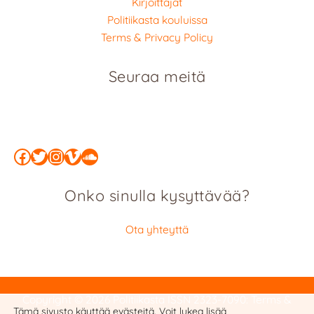
Kirjoittajat
Politiikasta kouluissa
Terms & Privacy Policy
Seuraa meitä
Facebook
Twitter
Instagram
Vimeo
SoundCloud
Onko sinulla kysyttävää?
Ota yhteyttä
Copyright © 2026 Politiikasta
ISSN 2323-7090
:
Terms &
Tämä sivusto käyttää evästeitä. Voit lukea lisää