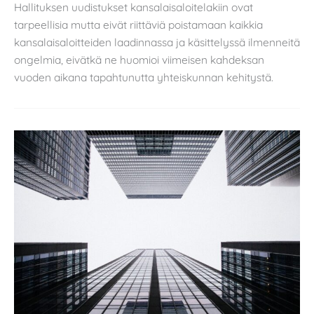
Hallituksen uudistukset kansalaisaloitelakiin ovat
tarpeellisia mutta eivät riittäviä poistamaan kaikkia
kansalaisaloitteiden laadinnassa ja käsittelyssä ilmenneitä
ongelmia, eivätkä ne huomioi viimeisen kahdeksan
vuoden aikana tapahtunutta yhteiskunnan kehitystä.