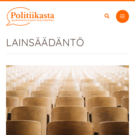
Siirry
sisältöön
LAINSÄÄDÄNTÖ