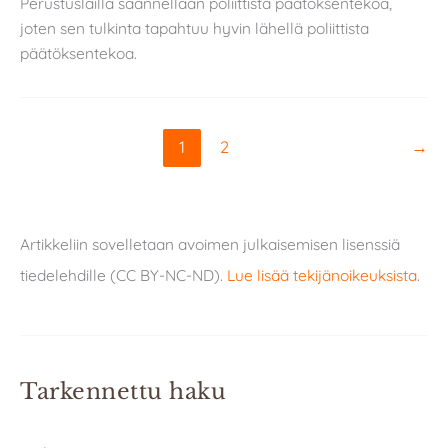
Perustuslailla säännellään poliittista päätöksentekoa,
joten sen tulkinta tapahtuu hyvin lähellä poliittista
päätöksentekoa.
1
2
→
Artikkeliin sovelletaan avoimen julkaisemisen lisenssiä
tiedelehdille (CC BY-NC-ND).
Lue lisää tekijänoikeuksista
.
Tarkennettu haku