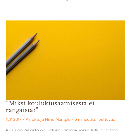
”Miksi koulukiusaamisesta ei
rangaista?”
15.11.2017
/ Kirjoittaja
Niina Mäntylä
/
3 minuutiksi luettavaa
Kysy politiikasta on juttusarjamme, jossa tutkija vastaa