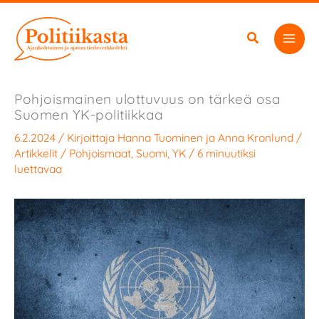
Siirry
sisältöön
Pohjoismainen ulottuvuus on tärkeä osa
Suomen YK-politiikkaa
6.2.2024
/ Kirjoittaja
Hanna Tuominen
ja
Anna Kronlund
/
Artikkelit
/
Pohjoismaat
,
Suomi
,
YK
/
6 minuutiksi
luettavaa