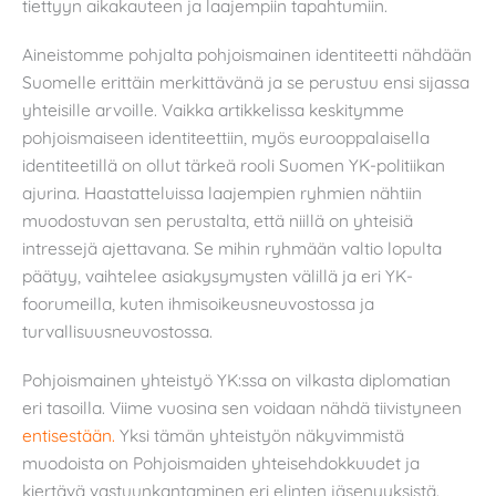
tiettyyn aikakauteen ja laajempiin tapahtumiin.
Aineistomme pohjalta pohjoismainen identiteetti nähdään
Suomelle erittäin merkittävänä ja se perustuu ensi sijassa
yhteisille arvoille. Vaikka artikkelissa keskitymme
pohjoismaiseen identiteettiin, myös eurooppalaisella
identiteetillä on ollut tärkeä rooli Suomen YK-politiikan
ajurina. Haastatteluissa laajempien ryhmien nähtiin
muodostuvan sen perustalta, että niillä on yhteisiä
intressejä ajettavana. Se mihin ryhmään valtio lopulta
päätyy, vaihtelee asiakysymysten välillä ja eri YK-
foorumeilla, kuten ihmisoikeusneuvostossa ja
turvallisuusneuvostossa.
Pohjoismainen yhteistyö YK:ssa on vilkasta diplomatian
eri tasoilla. Viime vuosina sen voidaan nähdä tiivistyneen
entisestään.
Yksi tämän yhteistyön näkyvimmistä
muodoista on Pohjoismaiden yhteisehdokkuudet ja
kiertävä vastuunkantaminen eri elinten jäsenyyksistä.