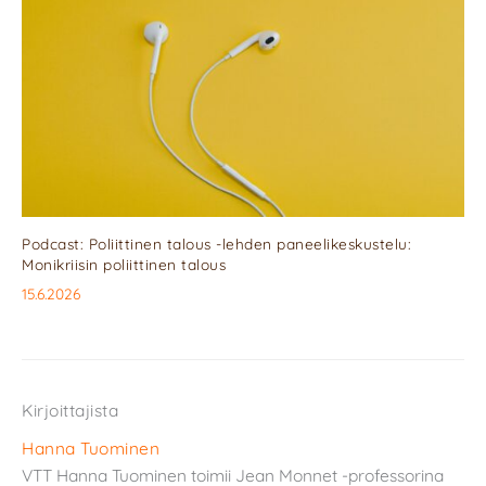
Podcast: Poliittinen talous -lehden paneelikeskustelu:
Monikriisin poliittinen talous
15.6.2026
Kirjoittajista
Hanna Tuominen
VTT Hanna Tuominen toimii Jean Monnet -professorina