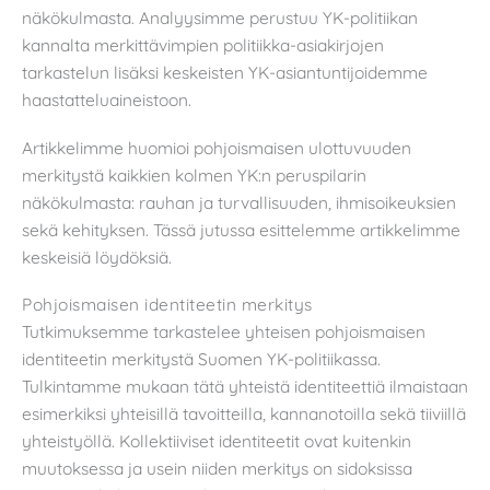
näkökulmasta. Analyysimme perustuu YK-politiikan
kannalta merkittävimpien politiikka-asiakirjojen
tarkastelun lisäksi keskeisten YK-asiantuntijoidemme
haastatteluaineistoon.
Artikkelimme huomioi pohjoismaisen ulottuvuuden
merkitystä kaikkien kolmen YK:n peruspilarin
näkökulmasta: rauhan ja turvallisuuden, ihmisoikeuksien
sekä kehityksen. Tässä jutussa esittelemme artikkelimme
keskeisiä löydöksiä.
Pohjoismaisen identiteetin merkitys
Tutkimuksemme tarkastelee yhteisen pohjoismaisen
identiteetin merkitystä Suomen YK-politiikassa.
Tulkintamme mukaan tätä yhteistä identiteettiä ilmaistaan
esimerkiksi yhteisillä tavoitteilla, kannanotoilla sekä tiiviillä
yhteistyöllä. Kollektiiviset identiteetit ovat kuitenkin
muutoksessa ja usein niiden merkitys on sidoksissa