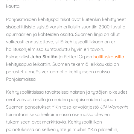
kautta.
Pohjoismaiden kehityspolitiikat ovat kuitenkin kehittyneet
sisäpoliittisista syistä varsin erilaisiin suuntiin 2000-luvulla
apumäärien ja kohteiden osalta. Suomen linja on ollut
vaikeasti ennustettava, sillä kehityspolitiikkaan on eri
hallitusohjelmissa suhtauduttu hyvin eri tavoin.
Esimerkiksi
Juha Sipilän
ja Petteri Orpon
hallituskausilla
kehitysapua leikattiin. Suomen tekemiä leikkauksia on
perusteltu myös vertaamalla kehitykseen muissa
Pohjoismaissa.
Kehityspoliittisissa tavoitteissa naisten ja tyttöjen oikeudet
ovat vahvasti esillä ja muiden pohjoismaiden tapaan
Suomen panostukset YK:n tasa-arvojärjestö
UN Womenin
toimintaan sekä heikoimmassa asemassa olevien
tukemiseen ovat merkittäviä. Kehityspolitiikan
painotuksissa on selkeä yhteys muihin YK:n pilareihin,