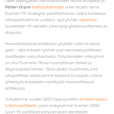
Usein jäsenyyksiin valmistaudutaan reilusti etuajassa ja
Petteri Orpon
hallitusohjelmaan
onkin kirjattu tarve
Suomen YK-strategian päivittämisestä. Lisäksi tuoreessa
Ulkoasianhallinnon uudistus -työryhmän
raportissa
suositetaan YK-asioiden parempaa yhteensovittamista ja
ohjausta.
Monenkeskisessä politiikassa yksikään valtio ei selviä
yksin – siksi erilaiset ryhmät ovat olennaisia poliittisten
tavoitteiden saavuttamiseksi. Pohjoismaiden viiteryhmä
on ollut Suomelle YK:ssa huomattavan tärkeä jo
liittymisajoista lähtien. Tämä siitäkin huolimatta, että
ulkopoliittiset asiakirjamme toistavat Euroopan unionin
yhteistyön ensisijaista merkitystä monenvälisessä
politiikassa.
Julkaisimme vuoden 2023 loppupuolella
vertaisarvioidun
tutkimusartikkelin
, jossa analysoimme Suomen 2000-
luvun YK-politiikkaa pohjoismaisen identiteetin