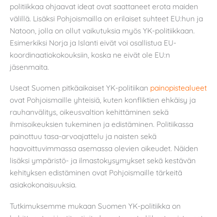
politiikkaa ohjaavat ideat ovat saattaneet erota maiden
välillä. Lisäksi Pohjoismailla on erilaiset suhteet EU:hun ja
Natoon, jolla on ollut vaikutuksia myös YK-politiikkaan.
Esimerkiksi Norja ja Islanti eivät voi osallistua EU-
koordinaatiokokouksiin, koska ne eivät ole EU:n
jäsenmaita.
Useat Suomen pitkäaikaiset YK-politiikan
painopistealueet
ovat Pohjoismaille yhteisiä, kuten konfliktien ehkäisy ja
rauhanvälitys, oikeusvaltion kehittäminen sekä
ihmisoikeuksien tukeminen ja edistäminen. Politiikassa
painottuu tasa-arvoajattelu ja naisten sekä
haavoittuvimmassa asemassa olevien oikeudet. Näiden
lisäksi ympäristö- ja ilmastokysymykset sekä kestävän
kehityksen edistäminen ovat Pohjoismaille tärkeitä
asiakokonaisuuksia.
Tutkimuksemme mukaan Suomen YK-politiikka on