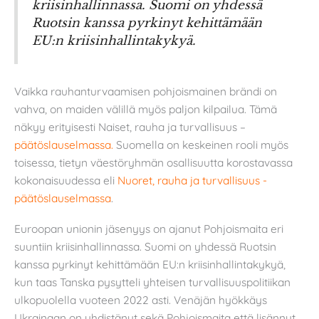
kriisinhallinnassa. Suomi on yhdessä
Ruotsin kanssa pyrkinyt kehittämään
EU:n kriisinhallintakykyä.
Vaikka rauhanturvaamisen pohjoismainen brändi on
vahva, on maiden välillä myös paljon kilpailua. Tämä
näkyy erityisesti Naiset, rauha ja turvallisuus –
päätöslauselmassa.
Suomella on keskeinen rooli myös
toisessa, tietyn väestöryhmän osallisuutta korostavassa
kokonaisuudessa eli
Nuoret, rauha ja turvallisuus -
päätöslauselmassa
.
Euroopan unionin jäsenyys on ajanut Pohjoismaita eri
suuntiin kriisinhallinnassa. Suomi on yhdessä Ruotsin
kanssa pyrkinyt kehittämään EU:n kriisinhallintakykyä,
kun taas Tanska pysytteli yhteisen turvallisuuspolitiikan
ulkopuolella vuoteen 2022 asti. Venäjän hyökkäys
Ukrainaan on yhdistänyt sekä Pohjoismaita että lisännyt