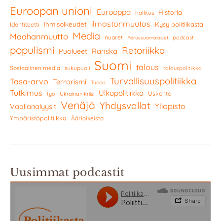
Euroopan unioni
Eurooppa
Historia
hallitus
ilmastonmuutos
Ihmisoikeudet
Kysy politiikasta
Identiteetti
Media
Maahanmuutto
nuoret
podcast
Perussuomalaiset
populismi
Retoriikka
Ranska
Puolueet
Suomi
talous
Sosiaalinen media
sukupuoli
talouspolitiikka
Turvallisuuspolitiikka
Tasa-arvo
Terrorismi
Turkki
Tutkimus
Ulkopolitiikka
Uskonto
työ
Ukrainan kriisi
Venäjä
Yhdysvallat
Yliopisto
Vaalianalyysit
Ympäristöpolitiikka
Äärioikeisto
Uusimmat podcastit