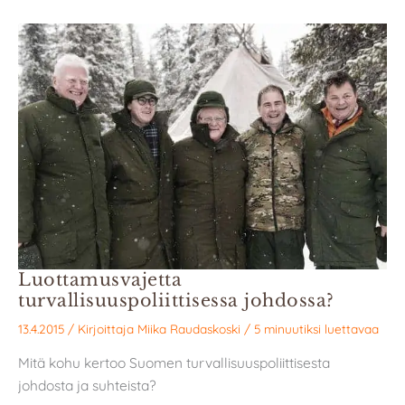
Luottamusvajetta
turvallisuuspoliittisessa johdossa?
13.4.2015
/ Kirjoittaja
Miika Raudaskoski
/
5 minuutiksi luettavaa
Mitä kohu kertoo Suomen turvallisuuspoliittisesta
johdosta ja suhteista?