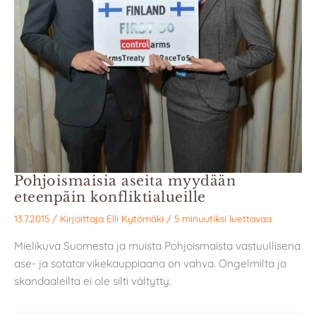
Pohjoismaisia aseita myydään
eteenpäin konfliktialueille
13.7.2015
/ Kirjoittaja
Elli Kytömäki
/
5 minuutiksi luettavaa
Mielikuva Suomesta ja muista Pohjoismaista vastuullisena
ase- ja sotatarvikekauppiaana on vahva. Ongelmilta ja
skandaaleilta ei ole silti vältytty.