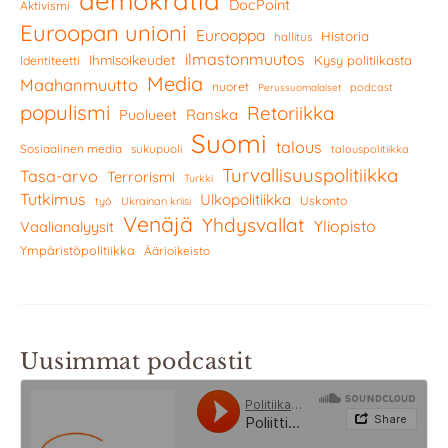
demokratia
DocPoint
Aktivismi
Euroopan unioni
Eurooppa
Historia
hallitus
ilmastonmuutos
Ihmisoikeudet
Kysy politiikasta
Identiteetti
Media
Maahanmuutto
nuoret
podcast
Perussuomalaiset
populismi
Retoriikka
Ranska
Puolueet
Suomi
talous
Sosiaalinen media
sukupuoli
talouspolitiikka
Turvallisuuspolitiikka
Tasa-arvo
Terrorismi
Turkki
Tutkimus
Ulkopolitiikka
Uskonto
työ
Ukrainan kriisi
Venäjä
Yhdysvallat
Yliopisto
Vaalianalyysit
Ympäristöpolitiikka
Äärioikeisto
Uusimmat podcastit