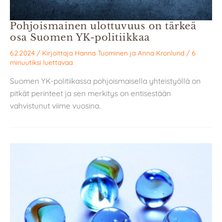
Pohjoismainen ulottuvuus on tärkeä
osa Suomen YK-politiikkaa
6.2.2024
/ Kirjoittaja
Hanna Tuominen
ja
Anna Kronlund
/
6
minuutiksi luettavaa
Suomen YK-politiikassa pohjoismaisella yhteistyöllä on
pitkät perinteet ja sen merkitys on entisestään
vahvistunut viime vuosina.