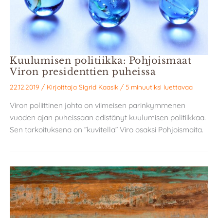
Kuulumisen politiikka: Pohjois­maat
Viron presidenttien puheissa
22.12.2019
/ Kirjoittaja
Sigrid Kaasik
/
5 minuutiksi luettavaa
Viron poliittinen johto on viimeisen parinkymmenen
vuoden ajan puheissaan edistänyt kuulumisen politiikkaa.
Sen tarkoituksena on ”kuvitella” Viro osaksi Pohjoismaita.