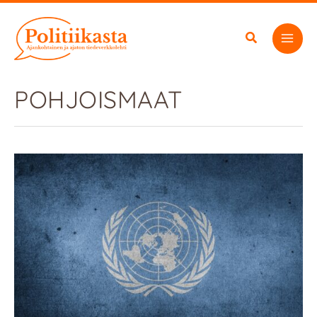
Siirry
sisältöön
POHJOISMAAT