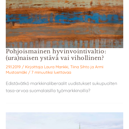
Pohjoismainen hyvinvointivaltio:
(ura)naisen ystävä vai vihollinen?
29.1.2019
/ Kirjoittaja
Laura Mankki
,
Tiina Sihto
ja
Armi
Mustosmäki
/
7 minuutiksi luettavaa
Edistävätkö markkinaliberaalit uudistukset sukupuolten
tasa-arvoa suomalaisilla työmarkkinoilla?