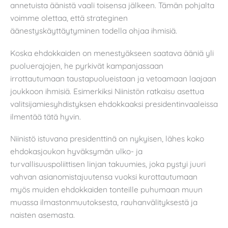
annetuista äänistä vaali toisensa jälkeen. Tämän pohjalta
voimme olettaa, että strateginen
äänestyskäyttäytyminen todella ohjaa ihmisiä.
Koska ehdokkaiden on menestyäkseen saatava ääniä yli
puoluerajojen, he pyrkivät kampanjassaan
irrottautumaan taustapuolueistaan ja vetoamaan laajaan
joukkoon ihmisiä. Esimerkiksi Niinistön ratkaisu asettua
valitsijamiesyhdistyksen ehdokkaaksi presidentinvaaleissa
ilmentää tätä hyvin.
Niinistö istuvana presidenttinä on nykyisen, lähes koko
ehdokasjoukon hyväksymän ulko- ja
turvallisuuspoliittisen linjan takuumies, joka pystyi juuri
vahvan asianomistajuutensa vuoksi kurottautumaan
myös muiden ehdokkaiden tonteille puhumaan muun
muassa ilmastonmuutoksesta, rauhanvälityksestä ja
naisten asemasta.