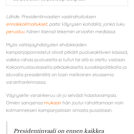
Lähde: Presidentinvaalien vaalirahoituksen
ennakkoilmoitukset
, paitsi Väyrysen kohdalla, jonka luku
perustuu
hänen itsensä tekemiin arvioihin mediassa.
Myös valitsijayhdistysten ehdokkaiden
kampanjaponnistelut olivat pitkälti puolueaktiivien käsissä,
vaikka rahaa puolueelta ei tullut tai sitä ei otettu vastaan.
Kokoomustaustaisella pitkäaikaisella suosikkipoliitikolla ja
istuvalla presidentillä on tosin melkoinen etuasema
varainhankinnassa.
Väyryselle varainkeruu oli jo selvästi haastavampaa.
Omien sanojensa
mukaan
hän joutui rahoittamaan noin
kolmanneksen kampanjastaan omasta pussistaan.
Presidentinvaali on ennen kaikkea