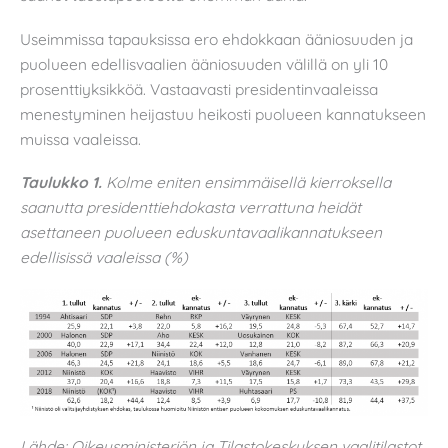
Useimmissa tapauksissa ero ehdokkaan ääniosuuden ja
puolueen edellisvaalien ääniosuuden välillä on yli 10
prosenttiyksikköä. Vastaavasti presidentinvaaleissa
menestyminen heijastuu heikosti puolueen kannatukseen
muissa vaaleissa.
Taulukko 1.
Kolme eniten ensimmäisellä kierroksella
saanutta presidenttiehdokasta verrattuna heidät
asettaneen puolueen eduskuntavaalikannatukseen
edellisissä vaaleissa (%)
Lähde: Oikeusministeriön ja Tilastokeskuksen vaalitilastot.