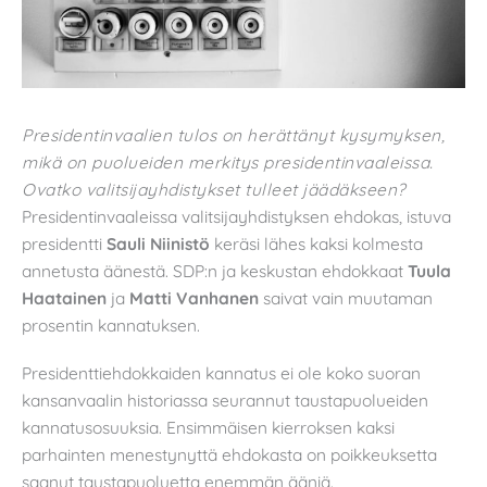
Presidentinvaalien tulos on herättänyt kysymyksen,
mikä on puolueiden merkitys presidentinvaaleissa.
Ovatko valitsijayhdistykset tulleet jäädäkseen?
Presidentinvaaleissa valitsijayhdistyksen ehdokas, istuva
presidentti
Sauli Niinistö
keräsi lähes kaksi kolmesta
annetusta äänestä. SDP:n ja keskustan ehdokkaat
Tuula
Haatainen
ja
Matti Vanhanen
saivat vain muutaman
prosentin kannatuksen.
Presidenttiehdokkaiden kannatus ei ole koko suoran
kansanvaalin historiassa seurannut taustapuolueiden
kannatusosuuksia. Ensimmäisen kierroksen kaksi
parhainten menestynyttä ehdokasta on poikkeuksetta
saanut taustapuoluetta enemmän ääniä.