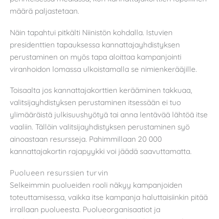
määrä paljastetaan.
Näin tapahtui pitkälti Niinistön kohdalla. Istuvien
presidenttien tapauksessa kannattajayhdistyksen
perustaminen on myös tapa aloittaa kampanjointi
viranhoidon lomassa ulkoistamalla se nimienkerääjille.
Toisaalta jos kannattajakorttien kerääminen takkuaa,
valitsijayhdistyksen perustaminen itsessään ei tuo
ylimääräistä julkisuushyötyä tai anna lentävää lähtöä itse
vaaliin. Tällöin valitsijayhdistyksen perustaminen syö
ainoastaan resursseja. Pahimmillaan 20 000
kannattajakortin rajapyykki voi jäädä saavuttamatta.
Puolueen resurssien turvin
Selkeimmin puolueiden rooli näkyy kampanjoiden
toteuttamisessa, vaikka itse kampanja haluttaisiinkin pitää
irrallaan puolueesta. Puolueorganisaatiot ja