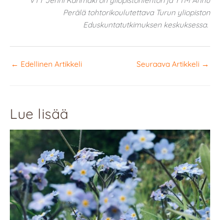
Perälä tohtorikoulutettava Turun yliopiston
Eduskuntatutkimuksen keskuksessa.
←
Edellinen Artikkeli
Seuraava Artikkeli
→
Lue lisää