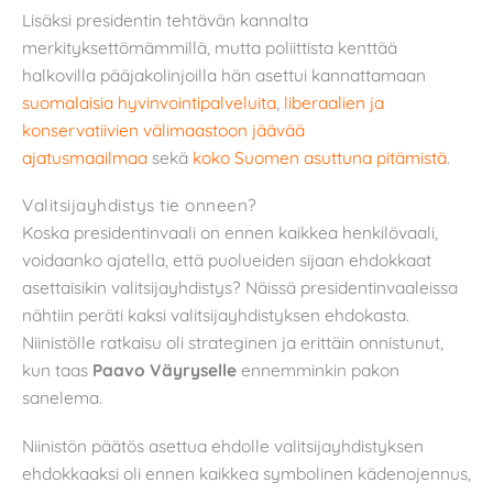
Lisäksi presidentin tehtävän kannalta
merkityksettömämmillä, mutta poliittista kenttää
halkovilla pääjakolinjoilla hän asettui kannattamaan
suomalaisia hyvinvointipalveluita
,
liberaalien ja
konservatiivien välimaastoon jäävää
ajatusmaailmaa
sekä
koko Suomen asuttuna pitämistä
.
Valitsijayhdistys tie onneen?
Koska presidentinvaali on ennen kaikkea henkilövaali,
voidaanko ajatella, että puolueiden sijaan ehdokkaat
asettaisikin valitsijayhdistys? Näissä presidentinvaaleissa
nähtiin peräti kaksi valitsijayhdistyksen ehdokasta.
Niinistölle ratkaisu oli strateginen ja erittäin onnistunut,
kun taas
Paavo Väyryselle
ennemminkin pakon
sanelema.
Niinistön päätös asettua ehdolle valitsijayhdistyksen
ehdokkaaksi oli ennen kaikkea symbolinen kädenojennus,