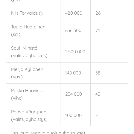
Nils Torvalds (r.)
420 000
26
Tuula Haatainen
636 500
74
(sd.)
Sauli Niinistö
1 500 000
–
(valitsijayhdistys)
Merja Kyllönen
148 000
68
(vas.)
Pekka Haavisto
234 000
43
(vihr.)
Paavo Väyrynen
100 000
–
(valitsijayhdistys)
¹ sis. puolueen ja puolueyhdistykset