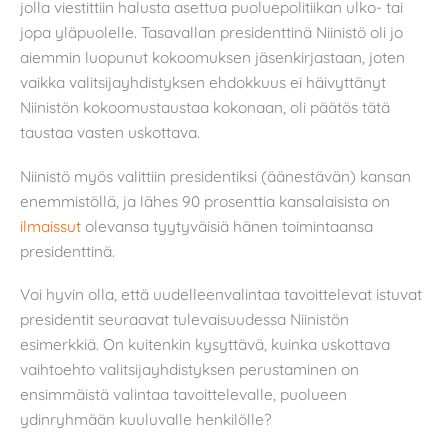
jolla viestittiin halusta asettua puoluepolitiikan ulko- tai
jopa yläpuolelle. Tasavallan presidenttinä Niinistö oli jo
aiemmin luopunut kokoomuksen jäsenkirjastaan, joten
vaikka valitsijayhdistyksen ehdokkuus ei häivyttänyt
Niinistön kokoomustaustaa kokonaan, oli päätös tätä
taustaa vasten uskottava.
Niinistö myös valittiin presidentiksi (äänestävän) kansan
enemmistöllä, ja lähes 90 prosenttia kansalaisista on
ilmaissut
olevansa tyytyväisiä hänen toimintaansa
presidenttinä.
Voi hyvin olla, että uudelleenvalintaa tavoittelevat istuvat
presidentit seuraavat tulevaisuudessa Niinistön
esimerkkiä. On kuitenkin kysyttävä, kuinka uskottava
vaihtoehto valitsijayhdistyksen perustaminen on
ensimmäistä valintaa tavoittelevalle, puolueen
ydinryhmään kuuluvalle henkilölle?