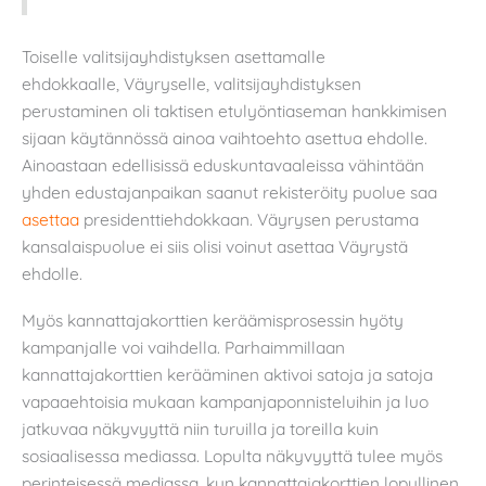
Toiselle valitsijayhdistyksen asettamalle
ehdokkaalle,
Väyryselle, valitsijayhdistyksen
perustaminen oli taktisen etulyöntiaseman hankkimisen
sijaan käytännössä ainoa vaihtoehto asettua ehdolle.
Ainoastaan edellisissä eduskuntavaaleissa vähintään
yhden edustajanpaikan saanut rekisteröity puolue saa
asettaa
presidenttiehdokkaan. Väyrysen perustama
kansalaispuolue ei siis olisi voinut asettaa Väyrystä
ehdolle.
Myös kannattajakorttien keräämisprosessin hyöty
kampanjalle voi vaihdella. Parhaimmillaan
kannattajakorttien kerääminen aktivoi satoja ja satoja
vapaaehtoisia mukaan kampanjaponnisteluihin ja luo
jatkuvaa näkyvyyttä niin turuilla ja toreilla kuin
sosiaalisessa mediassa. Lopulta näkyvyyttä tulee myös
perinteisessä mediassa, kun kannattajakorttien lopullinen