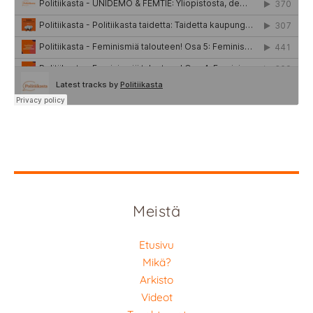
Meistä
Etusivu
Mikä?
Arkisto
Videot