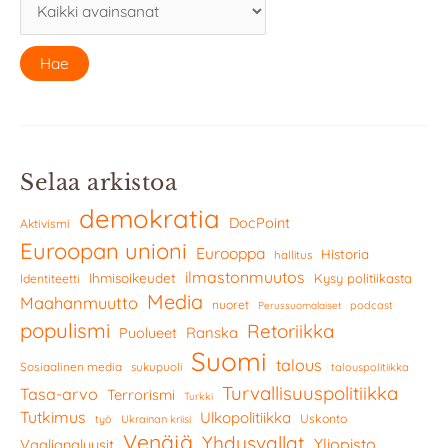
Selaa arkistoa
demokratia
DocPoint
Aktivismi
Euroopan unioni
Eurooppa
Historia
hallitus
ilmastonmuutos
Ihmisoikeudet
Kysy politiikasta
Identiteetti
Media
Maahanmuutto
nuoret
podcast
Perussuomalaiset
populismi
Retoriikka
Ranska
Puolueet
Suomi
talous
Sosiaalinen media
sukupuoli
talouspolitiikka
Turvallisuuspolitiikka
Tasa-arvo
Terrorismi
Turkki
Tutkimus
Ulkopolitiikka
Uskonto
työ
Ukrainan kriisi
Venäjä
Yhdysvallat
Yliopisto
Vaalianalyysit