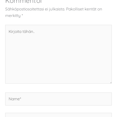
Kommentoi
Sähköpostiosoitettasi ei julkaista.
Pakolliset kentät on
merkitty
*
Kirjoita
tähän..
Name*
Email*