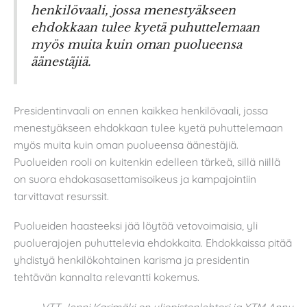
henkilövaali, jossa menestyäkseen
ehdokkaan tulee kyetä puhuttelemaan
myös muita kuin oman puolueensa
äänestäjiä.
Presidentinvaali on ennen kaikkea henkilövaali, jossa
menestyäkseen ehdokkaan tulee kyetä puhuttelemaan
myös muita kuin oman puolueensa äänestäjiä.
Puolueiden rooli on kuitenkin edelleen tärkeä, sillä niillä
on suora ehdokasasettamisoikeus ja kampajointiin
tarvittavat resurssit.
Puolueiden haasteeksi jää löytää vetovoimaisia, yli
puoluerajojen puhuttelevia ehdokkaita. Ehdokkaissa pitää
yhdistyä henkilökohtainen karisma ja presidentin
tehtävän kannalta relevantti kokemus.
VTT Jenni Karimäki on yliopistonlehtori ja YTM Annu