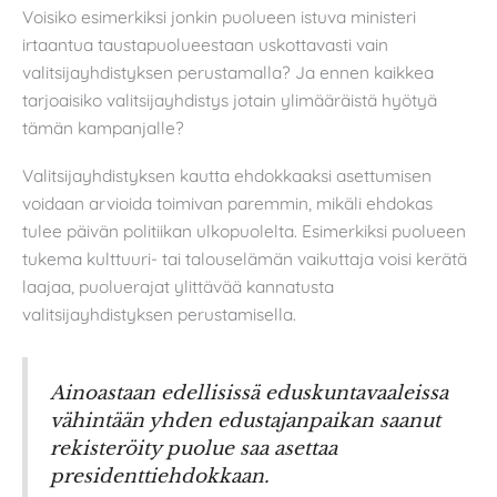
Voisiko esimerkiksi jonkin puolueen istuva ministeri
irtaantua taustapuolueestaan uskottavasti vain
valitsijayhdistyksen perustamalla? Ja ennen kaikkea
tarjoaisiko valitsijayhdistys jotain ylimääräistä hyötyä
tämän kampanjalle?
Valitsijayhdistyksen kautta ehdokkaaksi asettumisen
voidaan arvioida toimivan paremmin, mikäli ehdokas
tulee päivän politiikan ulkopuolelta. Esimerkiksi puolueen
tukema kulttuuri- tai talouselämän vaikuttaja voisi kerätä
laajaa, puoluerajat ylittävää kannatusta
valitsijayhdistyksen perustamisella.
Ainoastaan edellisissä eduskuntavaaleissa
vähintään yhden edustajanpaikan saanut
rekisteröity puolue saa asettaa
presidenttiehdokkaan.