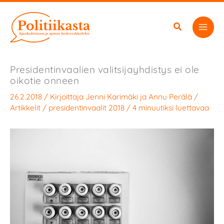
Siirry
sisältöön
Presidentinvaalien valitsijayhdistys ei ole
oikotie onneen
26.2.2018
/ Kirjoittaja
Jenni Karimäki
ja
Annu Perälä
/
Artikkelit
/
presidentinvaalit 2018
/
4 minuutiksi luettavaa