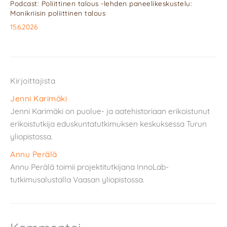
Podcast: Poliittinen talous -lehden paneelikeskustelu:
Monikriisin poliittinen talous
15.6.2026
Kirjoittajista
Jenni Karimäki
Jenni Karimäki on puolue- ja aatehistoriaan erikoistunut
erikoistutkija eduskuntatutkimuksen keskuksessa Turun
yliopistossa.
Annu Perälä
Annu Perälä toimii projektitutkijana InnoLab-
tutkimusalustalla Vaasan yliopistossa.