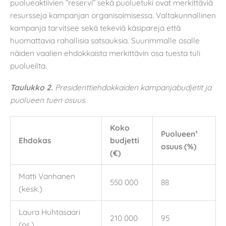
puolueaktiivien ”reservi” sekä puoluetuki ovat merkittäviä
resursseja kampanjan organisoimisessa. Valtakunnallinen
kampanja tarvitsee sekä tekeviä käsipareja että
huomattavia rahallisia satsauksia. Suurimmalle osalle
näiden vaalien ehdokkaista merkittävin osa tuesta tuli
puolueilta.
Taulukko 2.
Presidenttiehdokkaiden kampanjabudjetit ja
puolueen tuen osuus.
Koko
Puolueen¹
Ehdokas
budjetti
osuus (%)
(€)
Matti Vanhanen
550 000
88
(kesk.)
Laura Huhtasaari
210 000
95
(ps.)