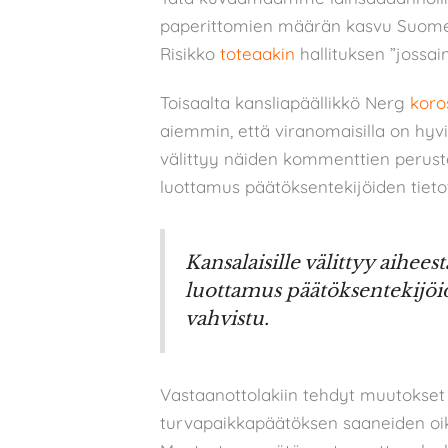
paperittomien määrän kasvu Suome
Risikko
toteaakin
hallituksen ”jossai
Toisaalta kansliapäällikkö Nerg
koro
aiemmin, että viranomaisilla on hyvi
välittyy näiden kommenttien perustee
luottamus päätöksentekijöiden tietot
Kansalaisille välittyy aiheest
luottamus päätöksentekijöid
vahvistu.
Vastaanottolakiin tehdyt muutokset 
turvapaikkapäätöksen saaneiden oike