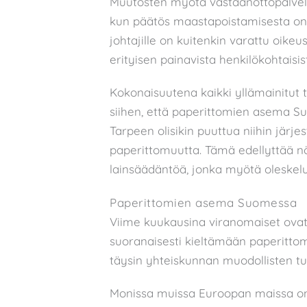
Muutosten myötä vastaanottopalveluj
kun päätös maastapoistamisesta on 
johtajille on kuitenkin varattu oikeu
erityisen painavista henkilökohtaisist
Kokonaisuutena kaikki yllämainitut 
siihen, että paperittomien asema 
Tarpeen olisikin puuttua niihin järje
paperittomuutta. Tämä edellyttää n
lainsäädäntöä, jonka myötä oleskelu
Paperittomien asema Suomessa
Viime kuukausina viranomaiset ovat 
suoranaisesti kieltämään paperitto
täysin yhteiskunnan muodollisten tu
Monissa muissa Euroopan maissa on