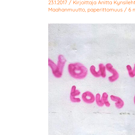
23.1.2017
/ Kirjoittaja
Anitta Kynsileh
Maahanmuutto
,
paperittomuus
/
6 