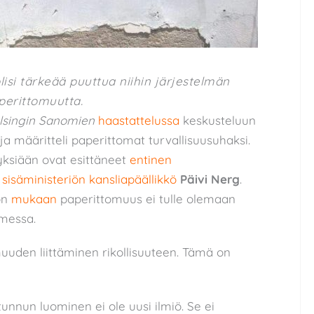
si tärkeää puuttua niihin järjestelmän
aperittomuutta.
lsingin Sanomien
haastattelussa
keskusteluun
 määritteli paperittomat turvallisuusuhaksi.
ksiään ovat esittäneet
entinen
ä
sisäministeriön kansliapäällikkö
Päivi Nerg
.
on
mukaan
paperittomuus ei tulle olemaan
messa.
uuden liittäminen rikollisuuteen. Tämä on
unnun luominen ei ole uusi ilmiö. Se ei