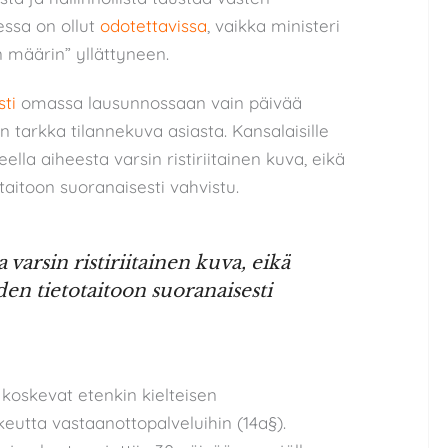
ssa on ollut
odotettavissa
, vaikka ministeri
n määrin” yllättyneen.
sti
omassa lausunnossaan vain päivää
n tarkka tilannekuva asiasta. Kansalaisille
lla aiheesta varsin ristiriitainen kuva, eikä
aitoon suoranaisesti vahvistu.
a varsin ristiriitainen kuva, eikä
en tietotaitoon suoranaisesti
koskevat etenkin kielteisen
utta vastaanottopalveluihin (14a§).