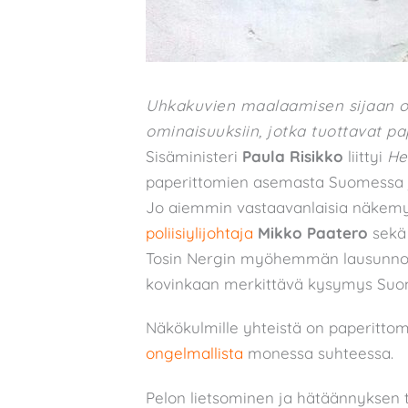
Uhkakuvien maalaamisen sijaan oli
ominaisuuksiin, jotka tuottavat p
Sisäministeri
Paula Risikko
liittyi
He
paperittomien asemasta Suomessa ja
Jo aiemmin vastaavanlaisia näkemy
poliisiylijohtaja
Mikko Paatero
sek
Tosin Nergin myöhemmän lausunn
kovinkaan merkittävä kysymys Suo
Näkökulmille yhteistä on paperittom
ongelmallista
monessa suhteessa.
Pelon lietsominen ja hätäännyksen t