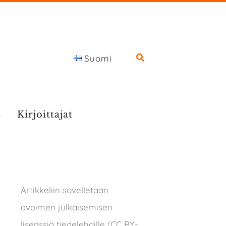
Suomi
s
Kirjoittajat
Artikkeliin sovelletaan
avoimen julkaisemisen
lisenssiä tiedelehdille (CC BY-