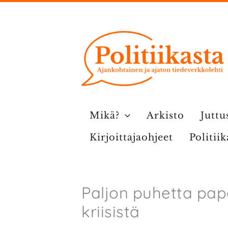
Siirry
sisältöön
Mikä?
Arkisto
Juttu
Kirjoittajaohjeet
Politii
Paljon puhetta pap
kriisistä