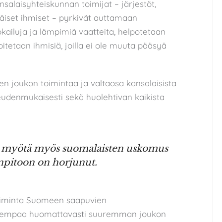
nsalaisyhteiskunnan toimijat – järjestöt,
täiset ihmiset – pyrkivät auttamaan
okailuja ja lämpimiä vaatteita, helpotetaan
itetaan ihmisiä, joilla ei ole muuta pääsyä
n joukon toimintaa ja valtaosa kansalaisista
keudenmukaisesti sekä huolehtivan kaikista
en myötä myös suomalaisten uskomus
enpitoon on horjunut.
oiminta Suomeen saapuvien
 aiempaa huomattavasti suuremman joukon