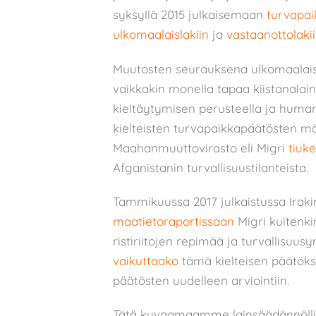
syksyllä 2015 julkaisemaan
turvapai
ulkomaalaislakiin
ja
vastaanottolaki
Muutosten seurauksena ulkomaalaisl
vaikkakin monella tapaa kiistanala
kieltäytymisen perusteella ja huma
kielteisten turvapaikkapäätösten m
Maahanmuuttovirasto eli Migri
tiuk
Afganistanin turvallisuustilanteista.
Tammikuussa 2017 julkaistussa Iraki
maatietoraportissaan
Migri kuitenki
ristiriitojen repimää ja turvallisuus
vaikuttaako
tämä kielteisen päätök
päätösten uudelleen arviointiin.
Tätä kuvaamaamme lainsäädännöllistä