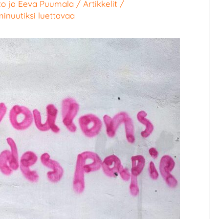
to
ja
Eeva Puumala
/
Artikkelit
/
minuutiksi luettavaa