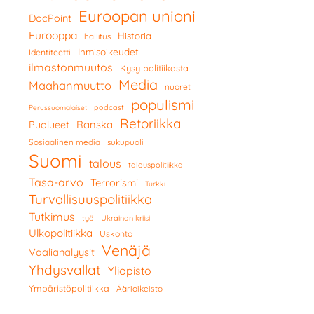
Euroopan unioni
DocPoint
Eurooppa
Historia
hallitus
Ihmisoikeudet
Identiteetti
ilmastonmuutos
Kysy politiikasta
Media
Maahanmuutto
nuoret
populismi
podcast
Perussuomalaiset
Retoriikka
Ranska
Puolueet
Sosiaalinen media
sukupuoli
Suomi
talous
talouspolitiikka
Tasa-arvo
Terrorismi
Turkki
Turvallisuuspolitiikka
Tutkimus
työ
Ukrainan kriisi
Ulkopolitiikka
Uskonto
Venäjä
Vaalianalyysit
Yhdysvallat
Yliopisto
Ympäristöpolitiikka
Äärioikeisto