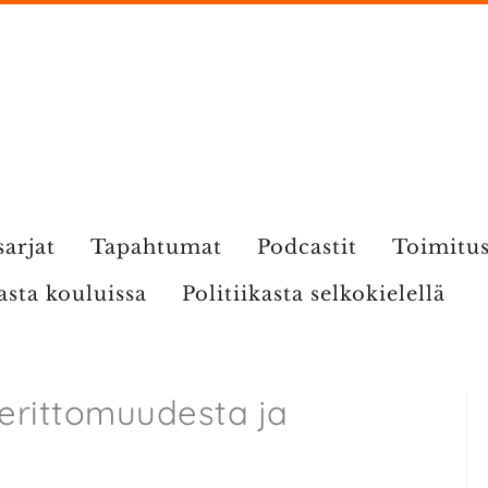
sarjat
Tapahtumat
Podcastit
Toimitu
kasta kouluissa
Politiikasta selkokielellä
erittomuudesta ja