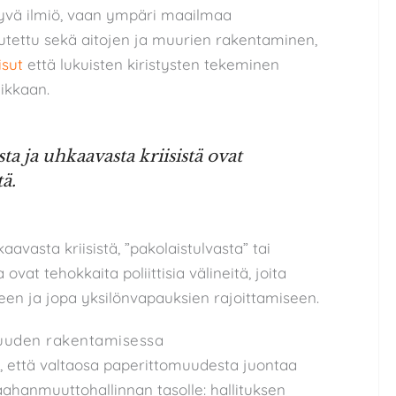
yvä ilmiö, vaan ympäri maailmaa
keutettu sekä aitojen ja muurien rakentaminen,
isut
että lukuisten kiristysten tekeminen
ikkaan.
a ja uhkaavasta kriisistä ovat
tä.
avasta kriisistä, ”pakolaistulvasta” tai
vat tehokkaita poliittisia välineitä, joita
en ja jopa yksilönvapauksien rajoittamiseen.
muuden rakentamisessa
, että valtaosa paperittomuudesta juontaa
aahanmuuttohallinnan tasolle: hallituksen