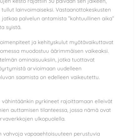
en kesto rajattiin 30 päivään sen jälkeen,
tullut lainvoimaiseksi. Vastaanottokeskusten
s jatkaa palvelun antamista ”kohtuullinen aika”
a syistä.
toimenpiteet ja kehityskulut myötävaikuttavat
Suomessa muodostuu äärimmäisen vaikeaksi.
stelmän ominaisuuksiin, jotka tuottavat
öyrtymistä arvioimaan uudelleen
luvan saamista on edelleen vaikeutettu.
vähintäänkin pyrkineet rajoittamaan elleivät
mien auttamisen tilanteessa, jossa nämä ovat
rvaverkkojen ulkopuolella.
 vahvoja vapaaehtoisuuteen perustuvia