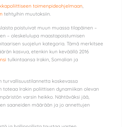
kkapoliittiseen toimenpideohjelmaan
,
in
tehtyihin muutoksiin.
aista poistuivat muun muassa tilapäinen –
inen – oleskelulupa maastapoistumisen
nitaarisen suojelun kategoria. Tämä merkitsee
äärän kasvua, etenkin kun keväällä 2016
ensi
tulkintaansa Irakin, Somalian ja
n turvallisuustilannetta koskevassa
n toteaa Irakin poliittisen dynamiikan olevan
ympäristön varsin heikko. Nähtäväksi jää,
sen saaneiden määrään ja jo annettujen
 ja hallinnollista taustaa vasten