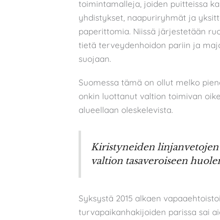
toimintamalleja, joiden puitteissa ka
yhdistykset, naapuriryhmät ja yksit
paperittomia. Niissä järjestetään ru
tietä terveydenhoidon pariin ja majo
suojaan.
Suomessa tämä on ollut melko piene
onkin luottanut valtion toimivan oi
alueellaan oleskelevista.
Kiristyneiden linjanvetoj
valtion tasaveroiseen huol
Syksystä 2015 alkaen vapaaehtoist
turvapaikanhakijoiden parissa sai