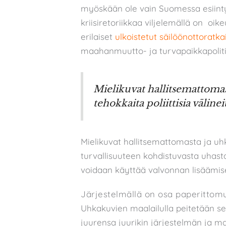
myöskään ole vain Suomessa esiint
kriisiretoriikkaa viljelemällä on oi
erilaiset
ulkoistetut säilöönottoratka
maahanmuutto- ja turvapaikkapoliti
Mielikuvat hallitsemattomast
tehokkaita poliittisia välinei
Mielikuvat hallitsemattomasta ja uhka
turvallisuuteen kohdistuvasta uhasta o
voidaan käyttää valvonnan lisäämise
Järjestelmällä on osa paperitto
Uhkakuvien maalailulla peitetään se
juurensa juurikin järjestelmän ja m