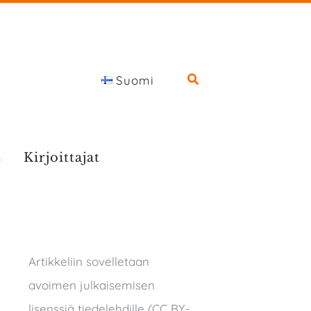
Suomi
s
Kirjoittajat
Artikkeliin sovelletaan
avoimen julkaisemisen
lisenssiä tiedelehdille (CC BY-