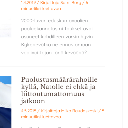
1.4.2019
/ Kirjoittaja
Sami Borg
/
6
minuutiksi luettavaa
2000-luvun eduskuntavaalien
puoluekannatusmittaukset ovat
osuneet kohdilleen varsin hyvin.
Kykenevätkö ne ennustamaan
vaalivoittajan tänä keväänä?
Puolustusmäärärahoille
kyllä, Natolle ei ehkä ja
liittoutumattomuus
jatkoon
4.5.2015
/ Kirjoittaja
Miika Raudaskoski
/
5
minuutiksi luettavaa