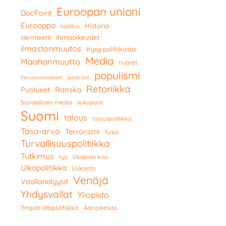
Euroopan unioni
DocPoint
Eurooppa
Historia
hallitus
Ihmisoikeudet
Identiteetti
ilmastonmuutos
Kysy politiikasta
Media
Maahanmuutto
nuoret
populismi
podcast
Perussuomalaiset
Retoriikka
Ranska
Puolueet
Sosiaalinen media
sukupuoli
Suomi
talous
talouspolitiikka
Tasa-arvo
Terrorismi
Turkki
Turvallisuuspolitiikka
Tutkimus
työ
Ukrainan kriisi
Ulkopolitiikka
Uskonto
Venäjä
Vaalianalyysit
Yhdysvallat
Yliopisto
Ympäristöpolitiikka
Äärioikeisto