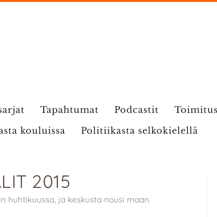
sarjat
Tapahtumat
Podcastit
Toimitu
kasta kouluissa
Politiikasta selkokielellä
IT 2015
in huhtikuussa, ja keskusta nousi maan