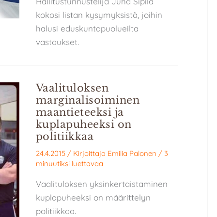
Hallitustunnustelija Juha Sipilä
kokosi listan kysymyksistä, joihin
halusi eduskuntapuolueilta
vastaukset.
Vaalituloksen
marginalisoiminen
maantieteeksi ja
kuplapuheeksi on
politiikkaa
24.4.2015
/ Kirjoittaja
Emilia Palonen
/
3
minuutiksi luettavaa
Vaalituloksen yksinkertaistaminen
kuplapuheeksi on määrittelyn
politiikkaa.