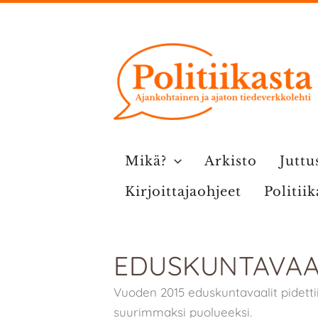
Siirry
sisältöön
Mikä?
Arkisto
Juttu
Kirjoittajaohjeet
Politii
EDUSKUNTAVAAL
Vuoden 2015 eduskuntavaalit pidetti
suurimmaksi puolueeksi.