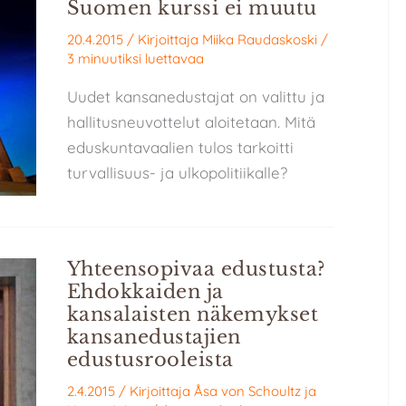
Suomen kurssi ei muutu
20.4.2015
/ Kirjoittaja
Miika Raudaskoski
/
3 minuutiksi luettavaa
Uudet kansanedustajat on valittu ja
hallitusneuvottelut aloitetaan. Mitä
eduskuntavaalien tulos tarkoitti
turvallisuus- ja ulkopolitiikalle?
Yhteensopivaa edustusta?
Ehdokkaiden ja
kansalaisten näkemykset
kansanedustajien
edustusrooleista
2.4.2015
/ Kirjoittaja
Åsa von Schoultz
ja