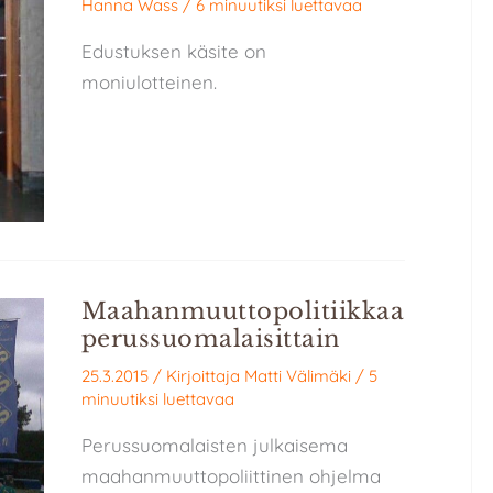
Hanna Wass
/
6 minuutiksi luettavaa
Edustuksen käsite on
moniulotteinen.
Maahanmuuttopolitiikkaa
perussuomalaisittain
25.3.2015
/ Kirjoittaja
Matti Välimäki
/
5
minuutiksi luettavaa
Perussuomalaisten julkaisema
maahanmuuttopoliittinen ohjelma