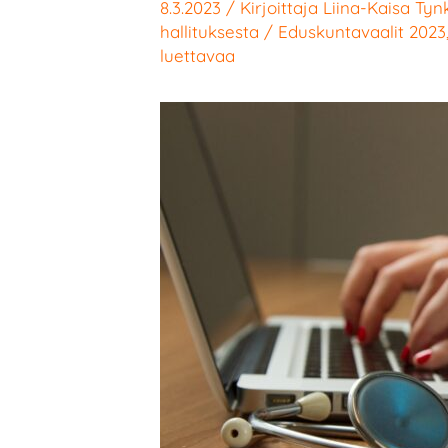
8.3.2023
/ Kirjoittaja
Liina-Kaisa Ty
hallituksesta
/
Eduskuntavaalit 2023
luettavaa