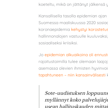
koeteltu, mikä on jättänyt jälkensä 
Kansallisella tasolla epidemian ajan
Suomessa maaliskuussa 2020 sosiaali
koronaepidemia
kehystyi korostetust
hallinnonalojen vastuulle kuuluvaksi,
sosiaaliseksi kriisiksi.
Jo
epidemian alkuaikoina oli ennust
rajoitustoimilla tulee olemaan laajo
asemassa olevien ihmisten hyvinvoin
tapahtuneen – niin kansainvälisesti
Sote-uudistuksen loppuuns
myllännyt koko palvelujärje
usean hallituskauden mittai