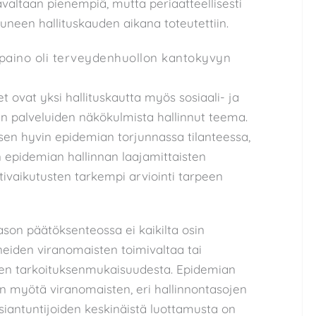
aavaltaan pienempiä, mutta periaatteellisesti
uluneen hallituskauden aikana toteutettiin.
paino oli terveydenhuollon kantokyvyn
 ovat yksi hallituskautta myös sosiaali- ja
vien palveluiden näkökulmista hallinnut teema.
aisen hyvin epidemian torjunnassa tilanteessa,
 on epidemian hallinnan laajamittaisten
tivaikutusten tarkempi arviointi tarpeen
tason päätöksenteossa ei kaikilta osin
neiden viranomaisten toimivaltaa tai
ien tarkoituksenmukaisuudesta. Epidemian
en myötä viranomaisten, eri hallinnontasojen
siantuntijoiden keskinäistä luottamusta on