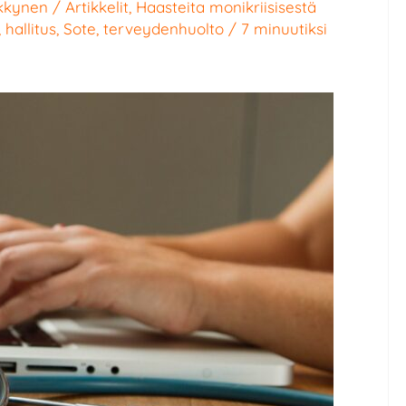
nkkynen
/
Artikkelit
,
Haasteita monikriisisestä
,
hallitus
,
Sote
,
terveydenhuolto
/
7 minuutiksi