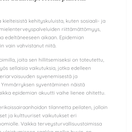
elteisistä kehityskuluista, kuten sosiaali- ja
 mielenterveyspalveluiden riittämättömyys,
aa edeltäneeseen aikaan. Epidemian
 vain vahvistanut niitä.
imilla, joita sen hillitsemiseksi on toteutettu,
ös sellaisia vaikutuksia, jotka edelleen
n eriarvoisuuden syvenemisestä ja
. Ymmärryksen syventäminen näistä
vaikka epidemian akuutti vaihe lienee ohitettu.
erikoissairaanhoidon tilannetta peilaten, jolloin
iset ja kulttuuriset vaikutukset eri
omiolle. Vaikka terveysturvallisuustoimissa
n yleistymiseen saakka melko hyvin, on