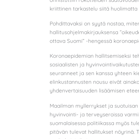
kriittinen tarkastelu siitä huolimatta
Pohdittavaksi on syytä nostaa, miten
hallitusohjelmakirjauksensa ”oike
ottava Suomi” -hengessä koronaepi
Koronaepidemian hallitsemiseksi teh
sosiaalisten ja hyvinvointivaikutust
seuranneet ja sen kanssa yhteen kie
elinkustannusten nousu eivät ainak
yhdenvertaisuuden lisäämisen eteen
Maailman myllerrykset ja suotuisan
hyvinvointi- ja terveyseroissa varm
suomalaisessa politiikassa myös tul
pitävän tulevat hallitukset nöyrinä. 