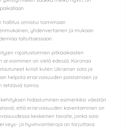
 paikallaan.
 hallitus onnistui toimimaan
udenmukainen, yhdenvertainen ja mukaan
demiaa taltuttaessaan.
tyjen rajoitustoimien pitkäaikaisten
en arvioiminen on vielä edessä. Koronaa
toutuneet kriisit kuten Ukrainan sota ja
aan helpota eriarvoisuuden poistamisen ja
 tehtäviä toimia.
 kehityksen hidastuminen esimerkiksi väestön
istavat, että eriarvoisuuden kaventaminen on
evaisuudessa keskeinen tavoite, jonka soisi
Terveys- ja hyvinvointieroja on torjuttava