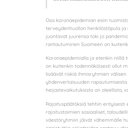
Osa koronaepidemian esiin tuomista ki
terveydenhuollon henkilöstöpula ja
juontavat juurensa toki jo pandemi
rantautuminen Suomeen on kuitenkin
Koronaepidemialla ja etenkin niillä to
on kuitenkin todennäköisesti ollut my
lisäävät riskiä ihmisryhmien välise
yhdenvertaisuuden rapautumisesta
heijastevaikutuksista on oleellista, 
Rajoituspäätöksiä tehtiin erityisesti 
rajoitustoimien sosiaaliset, taloudell
väestöryhmiin jäivät vähemmälle hu
onnistuttiin rokotteiden saatavuude