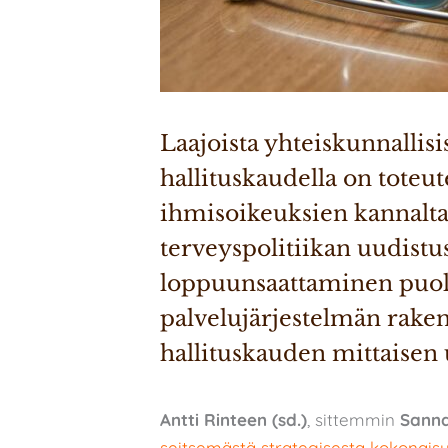
Laajoista yhteiskunnallisis
hallituskaudella on toteu
ihmisoikeuksien kannalta k
terveyspolitiikan uudistu
loppuunsaattaminen puol
palvelujärjestelmän raken
hallituskauden mittaisen 
Antti Rinteen (sd.)
, sittemmin
Sanna
seitsemästä strategisesta kokonais