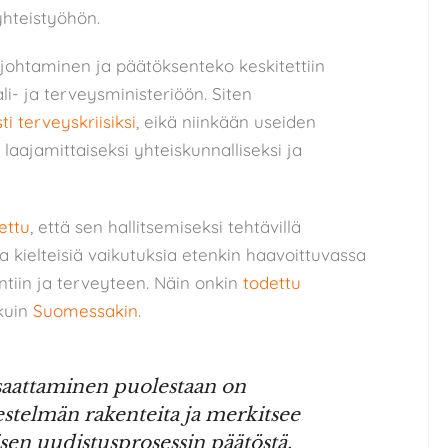
yhteistyöhön.
 johtaminen ja päätöksenteko keskitettiin
- ja terveysministeriöön. Siten
i terveyskriisiksi
, eikä niinkään useiden
 laajamittaiseksi yhteiskunnalliseksi ja
ettu
, että sen hallitsemiseksi tehtävillä
ja kielteisiä vaikutuksia etenkin haavoittuvassa
tiin ja terveyteen. Näin onkin
todettu
kuin
Suomessakin
.
aattaminen puolestaan on
stelmän rakenteita ja merkitsee
sen uudistusprosessin päätöstä.