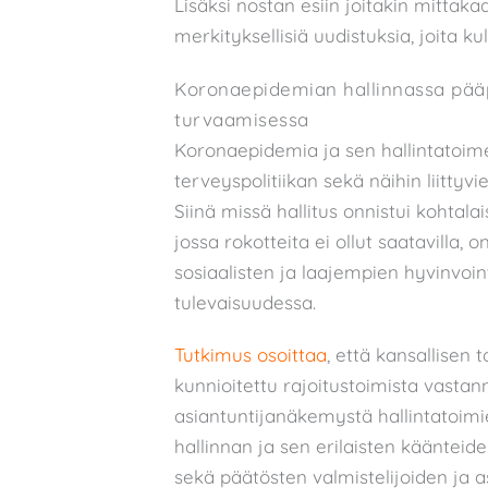
Lisäksi nostan esiin joitakin mittak
merkityksellisiä uudistuksia, joita k
Koronaepidemian hallinnassa pää
turvaamisessa
Koronaepidemia ja sen hallintatoimet
terveyspolitiikan sekä näihin liitty
Siinä missä hallitus onnistui kohtal
jossa rokotteita ei ollut saatavilla,
sosiaalisten ja laajempien hyvinvoin
tulevaisuudessa.
Tutkimus osoittaa
, että kansallisen 
kunnioitettu rajoitustoimista vastan
asiantuntijanäkemystä hallintatoim
hallinnan ja sen erilaisten käänteid
sekä päätösten valmistelijoiden ja a