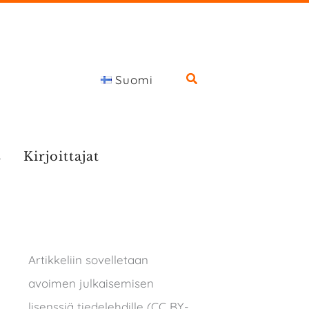
Suomi
s
Kirjoittajat
Artikkeliin sovelletaan
avoimen julkaisemisen
lisenssiä tiedelehdille (CC BY-