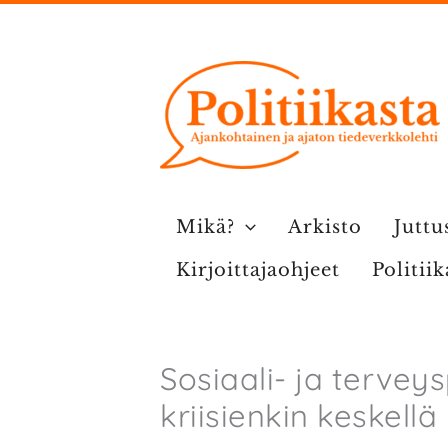
Siirry
sisältöön
Mikä?
Arkisto
Juttu
Kirjoittajaohjeet
Politii
Sosiaali- ja terveys
kriisienkin keskellä