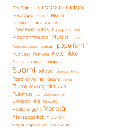
Euroopan unioni
DocPoint
Eurooppa
Historia
hallitus
Ihmisoikeudet
Identiteetti
ilmastonmuutos
Kysy politiikasta
Media
Maahanmuutto
nuoret
populismi
podcast
Perussuomalaiset
Retoriikka
Ranska
Puolueet
Sosiaalinen media
sukupuoli
Suomi
talous
talouspolitiikka
Tasa-arvo
Terrorismi
Turkki
Turvallisuuspolitiikka
Tutkimus
työ
Ukrainan kriisi
Ulkopolitiikka
Uskonto
Venäjä
Vaalianalyysit
Yhdysvallat
Yliopisto
Ympäristöpolitiikka
Äärioikeisto