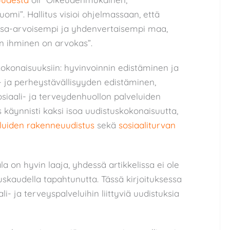
mi”. Hallitus visioi ohjelmassaan, että
asa-arvoisempi ja yhdenvertaisempi maa,
en ihminen on arvokas”.
kokonaisuuksiin: hyvinvoinnin edistäminen ja
 ja perheystävällisyyden edistäminen,
osiaali- ja terveydenhuollon palveluiden
s käynnisti kaksi isoa uudistuskokonaisuutta,
eluiden rakenneuudistus
sekä
sosiaaliturvan
ala on hyvin laaja, yhdessä artikkelissa ei ole
tuskaudella tapahtunutta. Tässä kirjoituksessa
- ja terveyspalveluihin liittyviä uudistuksia