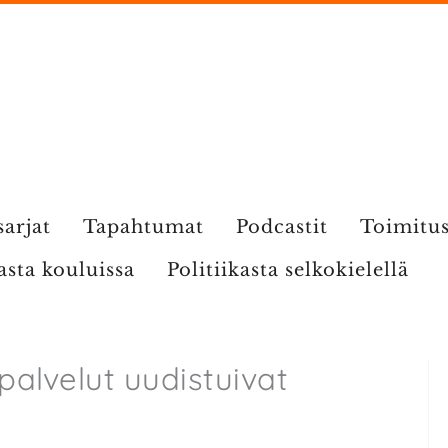
sarjat
Tapahtumat
Podcastit
Toimitu
kasta kouluissa
Politiikasta selkokielellä
palvelut uudistuivat