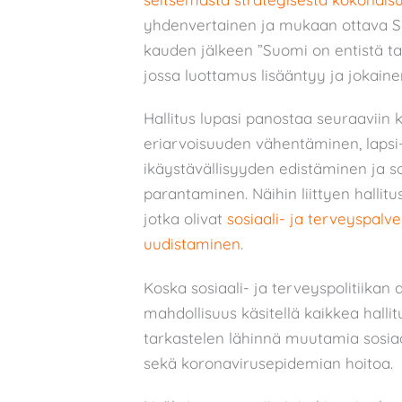
yhdenvertainen ja mukaan ottava Suo
kauden jälkeen ”Suomi on entistä t
jossa luottamus lisääntyy ja jokain
Hallitus lupasi panostaa seuraaviin 
eriarvoisuuden vähentäminen, lapsi-
ikäystävällisyyden edistäminen ja s
parantaminen. Näihin liittyen hallitu
jotka olivat
sosiaali- ja terveyspalv
uudistaminen
.
Koska sosiaali- ja terveyspolitiikan 
mahdollisuus käsitellä kaikkea halli
tarkastelen lähinnä muutamia sosiaali
sekä koronavirusepidemian hoitoa.