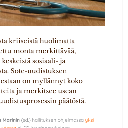
ta kriiseistä huolimatta 
tettu monta merkittävää, 
eskeistä sosiaali- ja 
sta. Sote-uudistuksen 
estaan on myllännyt koko 
teita ja merkitsee usean 
uudistusprosessin päätöstä.
 Marinin
(sd.) hallituksen ohjelmassa
yksi
uudesta
oli ”Oikeudenmukainen,