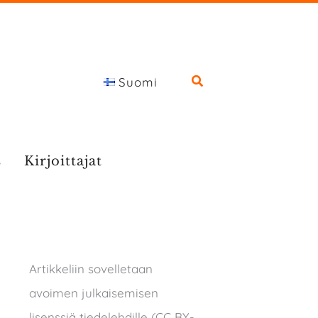
Suomi
s
Kirjoittajat
Artikkeliin sovelletaan
avoimen julkaisemisen
lisenssiä tiedelehdille (CC BY-