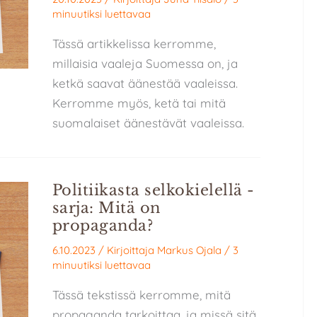
minuutiksi luettavaa
Tässä artikkelissa kerromme,
millaisia vaaleja Suomessa on, ja
ketkä saavat äänestää vaaleissa.
Kerromme myös, ketä tai mitä
suomalaiset äänestävät vaaleissa.
Politiikasta selkokielellä -
sarja: Mitä on
propaganda?
6.10.2023
/ Kirjoittaja
Markus Ojala
/
3
minuutiksi luettavaa
Tässä tekstissä kerromme, mitä
propaganda tarkoittaa, ja missä sitä