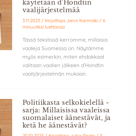
käytetään d’Hondtin
vaalijärjestelmää
3.11.2023
/ Kirjoittaja
Jenni Karimäki
/
6
minuutiksi luettavaa
Tässä tekstissä kerromme, millaisia
vaaleja Suomessa on. Näytämme
myös esimerkin, miten ehdokkaat
valitaan vaalien jälkeen d’Hondtin
vaalijärjestelmän mukaan.
Politiikasta selkokielellä -
sarja: Millaisissa vaaleissa
suomalaiset äänestävät, ja
ketä he äänestävät?
20.10.2023
/ Kirjoittaja
Juha Ylisalo
/
3