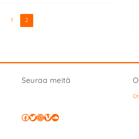
1
2
Seuraa meitä
O
Ot
Facebook
Twitter
Instagram
Vimeo
SoundCloud