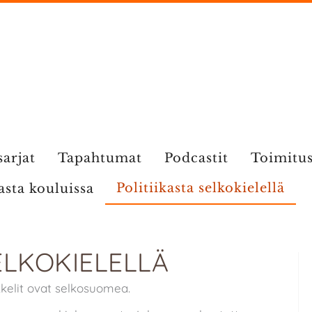
sarjat
Tapahtumat
Podcastit
Toimitu
Politiikasta selkokielellä
kasta kouluissa
ELKOKIELELLÄ
ikkelit ovat selkosuomea.