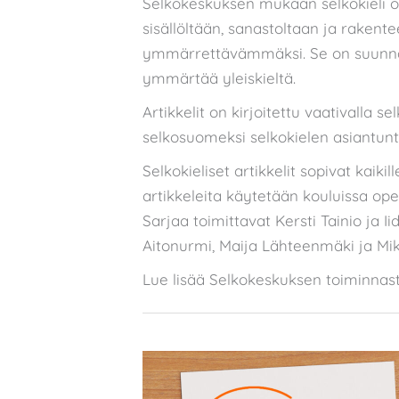
Selkokeskuksen mukaan selkokieli 
sisällöltään, sanastoltaan ja rakent
ymmärrettävämmäksi. Se on suunnattu
ymmärtää yleiskieltä.
Artikkelit on kirjoitettu vaativalla s
selkosuomeksi selkokielen asiantuntija
Selkokieliset artikkelit sopivat kaikil
artikkeleita käytetään kouluissa op
Sarjaa toimittavat Kersti Tainio ja 
Aitonurmi, Maija Lähteenmäki ja Mi
Lue lisää Selkokeskuksen toiminnas