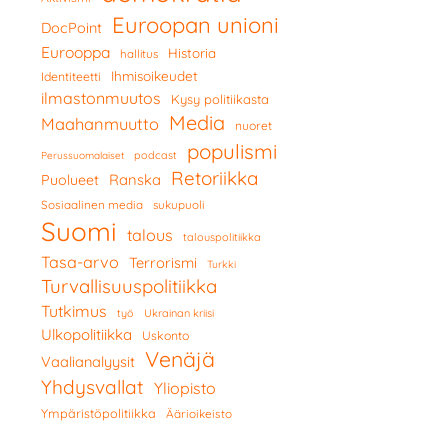
Euroopan unioni
DocPoint
Eurooppa
Historia
hallitus
Ihmisoikeudet
Identiteetti
ilmastonmuutos
Kysy politiikasta
Media
Maahanmuutto
nuoret
populismi
podcast
Perussuomalaiset
Retoriikka
Ranska
Puolueet
Sosiaalinen media
sukupuoli
Suomi
talous
talouspolitiikka
Tasa-arvo
Terrorismi
Turkki
Turvallisuuspolitiikka
Tutkimus
työ
Ukrainan kriisi
Ulkopolitiikka
Uskonto
Venäjä
Vaalianalyysit
Yhdysvallat
Yliopisto
Ympäristöpolitiikka
Äärioikeisto