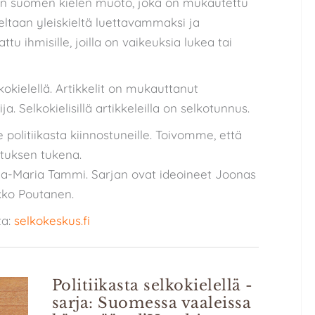
on suomen kielen muoto, joka on mukautettu
eeltaan yleiskieltä luettavammaksi ja
 ihmisille, joilla on vaikeuksia lukea tai
elkokielellä. Artikkelit on mukauttanut
. Selkokielisillä artikkeleilla on selkotunnus.
le politiikasta kiinnostuneille. Toivomme, että
etuksen tukena.
Iida-Maria Tammi. Sarjan ovat ideoineet Joonas
kko Poutanen.
ta:
selkokeskus.fi
Politiikasta selkokielellä -
sarja: Suomessa vaaleissa