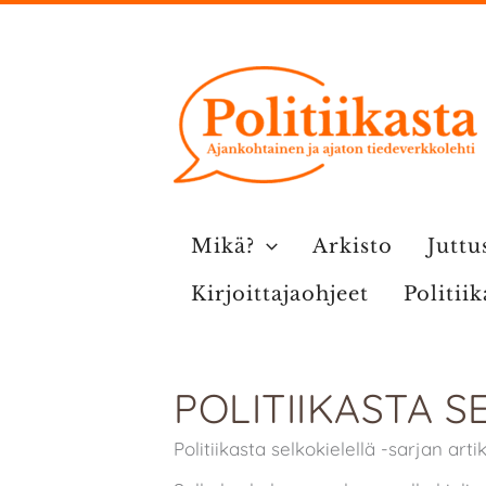
Siirry
sisältöön
Mikä?
Arkisto
Juttu
Kirjoittajaohjeet
Politii
POLITIIKASTA S
Politiikasta selkokielellä -sarjan art