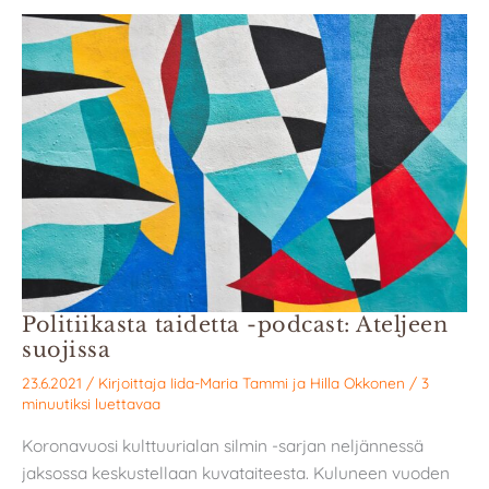
Politiikasta taidetta -podcast: Ateljeen
suojissa
23.6.2021
/ Kirjoittaja
Iida-Maria Tammi
ja
Hilla Okkonen
/
3
minuutiksi luettavaa
Koronavuosi kulttuurialan silmin -sarjan neljännessä
jaksossa keskustellaan kuvataiteesta. Kuluneen vuoden