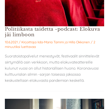
Politiikasta taidetta -podcast: Elokuva
jäi limboon
10.6.2021
/ Kirjoittaja
Iida-Maria Tammi
ja
Hilla Okkonen
/
2
minuutiksi luettavaa
Suoratoistopalvelut menestyvät, festivaalit sinnittelevät
siirtymällä osin verkkoon, mutta elokuvateattereille
kulunut vuosi on ollut historiallisen huono. Koronavuosi
kulttuurialan silmin -sarjan toisessa jaksossa
keskustellaan elokuvasta pandemian keskellä.