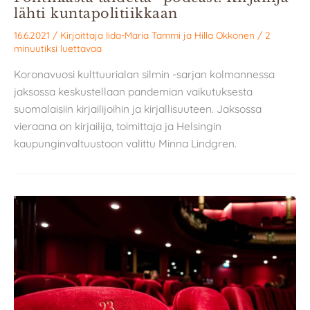
lähti kuntapolitiikkaan
16.6.2021
/ Kirjoittaja
Iida-Maria Tammi
ja
Hilla Okkonen
/
2
minuutiksi luettavaa
Koronavuosi kulttuurialan silmin -sarjan kolmannessa
jaksossa keskustellaan pandemian vaikutuksesta
suomalaisiin kirjailijoihin ja kirjallisuuteen. Jaksossa
vieraana on kirjailija, toimittaja ja Helsingin
kaupunginvaltuustoon valittu Minna Lindgren.