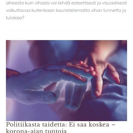
aiheesta kuin vihasta voi tehdä esteettisesti ja visuaalisesti
vaikuttavaa kuitenkaan kaunistelematta vihan tunnetta ja
tuloksia?
Politiikasta taidetta: Ei saa koskea –
korona-ajan tuntoja