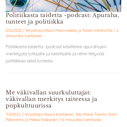
Politiikasta taidetta -podcast: Apuraha,
tunteet ja politiikka
21.6.2022
/ Kirjoittaja
Klaus Maunuksela
ja
Taneli Viitahuhta
/
2
minuutiksi luettavaa
Politiikasta taidetta -podcast käsittelee apurahojen
merkitystä tutkijalle ja taiteilijalle ja niihin liittyvää
politiikkaa sekä tunteita.
Me väkivallan suurkuluttajat:
väkivallan merkitys taiteessa ja
popkulttuurissa
11.4.2022
/ Kirjoittaja
Noora Kotilainen
,
Iida-Maria Tammi
,
Harri
Pälviranta
ja
Pekka Niskanen
/
6 minuutiksi luettavaa