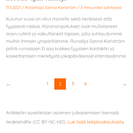
11.5.2021
/ Kirjoittaja
Sanna Karlström
/
3 minuutiksi luettavaa
Kulunut vuosi on ollut monelle sekä henkisesti että
fyysisesti raskas. Koronarajoitukset ovat mullistaneet
arjen rutiinit ja vaikuttaneet tapaan, jolla suhtaudumme
muihin ihmisiin ympärillämme. Runoilija Sanna Karlström
pohtii runossaan Ei saa koskea fyysisen kontaktin ja
koskettamisen merkitystä jokapäiväisessä elämässämme.
←
1
2
3
4
→
Artikkeliin sovelletaan avoimen julkaisemisen lisenssiä
tiedelehdille (CC BY-NC-ND).
Lue lisää tekijänoikeuksista
.