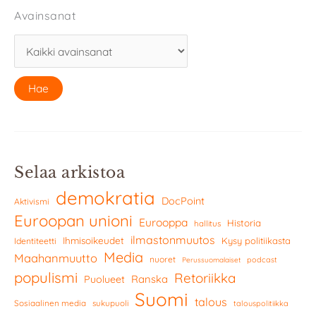
Avainsanat
Selaa arkistoa
demokratia
DocPoint
Aktivismi
Euroopan unioni
Eurooppa
Historia
hallitus
ilmastonmuutos
Ihmisoikeudet
Kysy politiikasta
Identiteetti
Media
Maahanmuutto
nuoret
podcast
Perussuomalaiset
populismi
Retoriikka
Ranska
Puolueet
Suomi
talous
Sosiaalinen media
sukupuoli
talouspolitiikka