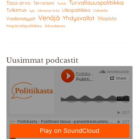
Turvallisuuspolitiikka
Tasa-arvo
Terrorismi
Turkki
Tutkimus
Ulkopolitiikka
Uskonto
työ
Ukrainan kriisi
Venäjä
Yhdysvallat
Yliopisto
Vaalianalyysit
Ympäristöpolitiikka
Äärioikeisto
Uusimmat podcastit