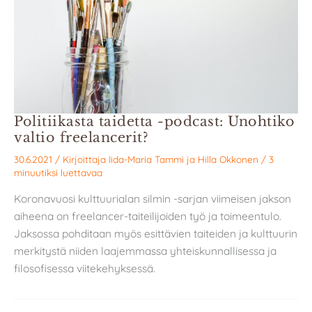
Politiikasta taidetta -podcast: Unohtiko
valtio freelancerit?
30.6.2021
/ Kirjoittaja
Iida-Maria Tammi
ja
Hilla Okkonen
/
3
minuutiksi luettavaa
Koronavuosi kulttuurialan silmin -sarjan viimeisen jakson
aiheena on freelancer-taiteilijoiden työ ja toimeentulo.
Jaksossa pohditaan myös esittävien taiteiden ja kulttuurin
merkitystä niiden laajemmassa yhteiskunnallisessa ja
filosofisessa viitekehyksessä.