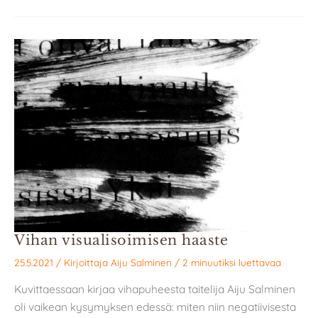
Vihan visualisoimisen haaste
25.5.2021
/ Kirjoittaja
Aiju Salminen
/
2 minuutiksi luettavaa
Kuvittaessaan kirjaa vihapuheesta taitelija Aiju Salminen
oli vaikean kysymyksen edessä: miten niin negatiivisesta