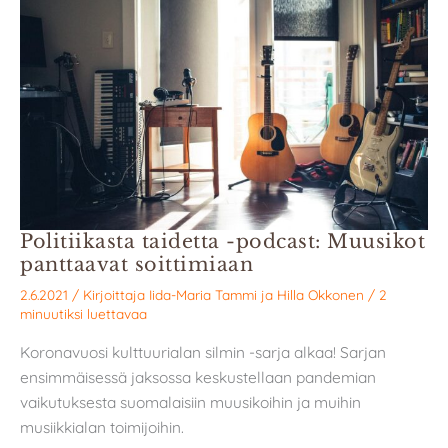
Politiikasta taidetta -podcast: Muusikot
panttaavat soittimiaan
2.6.2021
/ Kirjoittaja
Iida-Maria Tammi
ja
Hilla Okkonen
/
2
minuutiksi luettavaa
Koronavuosi kulttuurialan silmin -sarja alkaa! Sarjan
ensimmäisessä jaksossa keskustellaan pandemian
vaikutuksesta suomalaisiin muusikoihin ja muihin
musiikkialan toimijoihin.