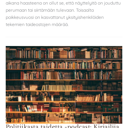
aikana haasteena on ollut se, että näyttelyitä on jouduttu
perumaan tai siirtämään tulevaan. Toisaalta
poikkeusvuosi on kasvattanut yksityishenkilöiden
tekemien taideostojen määrää.
Politiikasta taidetta -podcast: Kirjailija