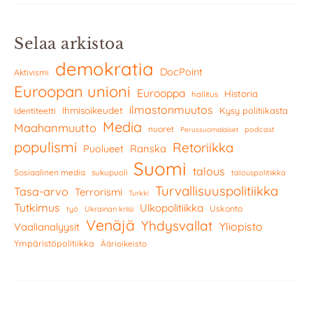
Selaa arkistoa
demokratia
DocPoint
Aktivismi
Euroopan unioni
Eurooppa
Historia
hallitus
ilmastonmuutos
Ihmisoikeudet
Kysy politiikasta
Identiteetti
Media
Maahanmuutto
nuoret
podcast
Perussuomalaiset
populismi
Retoriikka
Ranska
Puolueet
Suomi
talous
Sosiaalinen media
sukupuoli
talouspolitiikka
Turvallisuuspolitiikka
Tasa-arvo
Terrorismi
Turkki
Tutkimus
Ulkopolitiikka
Uskonto
työ
Ukrainan kriisi
Venäjä
Yhdysvallat
Yliopisto
Vaalianalyysit
Ympäristöpolitiikka
Äärioikeisto