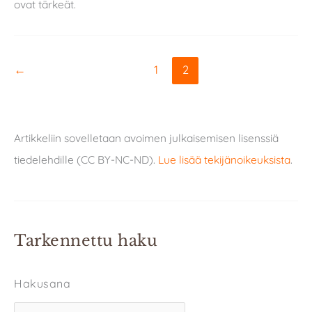
ovat tärkeät.
←
1
2
Artikkeliin sovelletaan avoimen julkaisemisen lisenssiä
tiedelehdille (CC BY-NC-ND).
Lue lisää tekijänoikeuksista
.
Tarkennettu haku
Hakusana