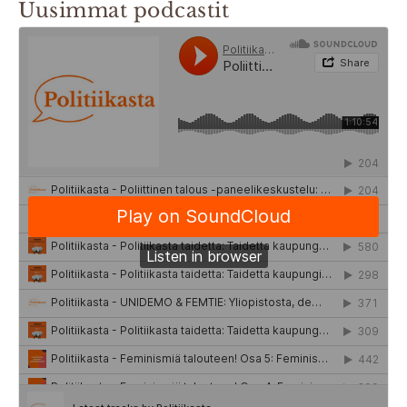
Uusimmat podcastit