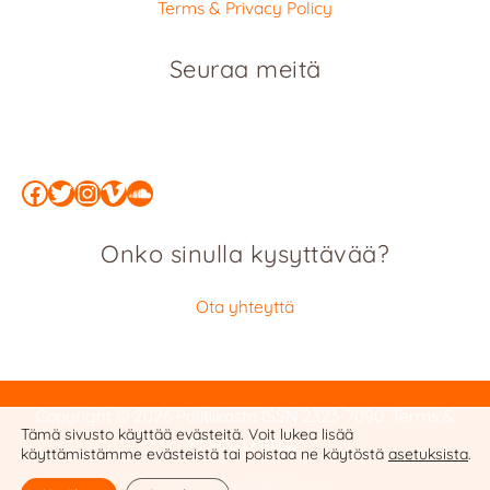
Terms & Privacy Policy
Seuraa meitä
Facebook
Twitter
Instagram
Vimeo
SoundCloud
Onko sinulla kysyttävää?
Ota yhteyttä
Copyright © 2026 Politiikasta
ISSN 2323-7090
:
Terms &
Tämä sivusto käyttää evästeitä. Voit lukea lisää
Privacy Policy
käyttämistämme evästeistä tai poistaa ne käytöstä
asetuksista
.
Website by Cobalt Studio