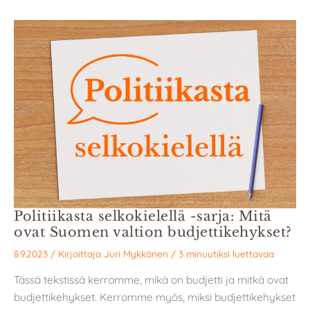
Politiikasta selkokielellä -sarja: Mitä
ovat Suomen valtion budjettikehykset?
8.9.2023
/ Kirjoittaja
Juri Mykkänen
/
3 minuutiksi luettavaa
Tässä tekstissä kerromme, mikä on budjetti ja mitkä ovat
budjettikehykset. Kerromme myös, miksi budjettikehykset