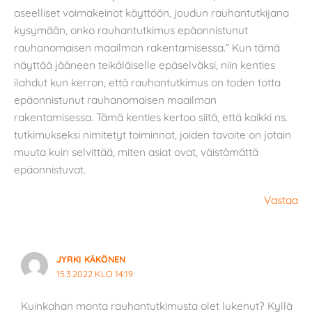
aseelliset voimakeinot käyttöön, joudun rauhantutkijana
kysymään, onko rauhantutkimus epäonnistunut
rauhanomaisen maailman rakentamisessa.” Kun tämä
näyttää jääneen teikäläiselle epäselväksi, niin kenties
ilahdut kun kerron, että rauhantutkimus on toden totta
epäonnistunut rauhanomaisen maailman
rakentamisessa. Tämä kenties kertoo siitä, että kaikki ns.
tutkimukseksi nimitetyt toiminnot, joiden tavoite on jotain
muuta kuin selvittää, miten asiat ovat, väistämättä
epäonnistuvat.
Vastaa
JYRKI KÄKÖNEN
15.3.2022 KLO 14:19
Kuinkahan monta rauhantutkimusta olet lukenut? Kyllä