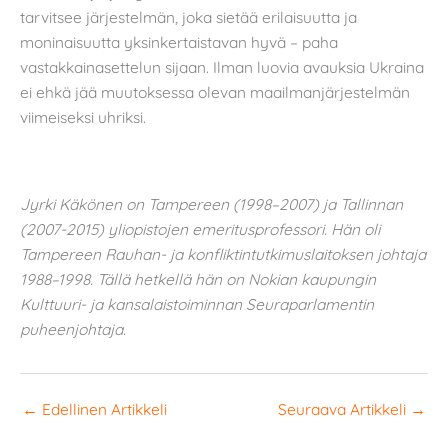
tarvitsee järjestelmän, joka sietää erilaisuutta ja
moninaisuutta yksinkertaistavan hyvä – paha
vastakkainasettelun sijaan. Ilman luovia avauksia Ukraina
ei ehkä jää muutoksessa olevan maailmanjärjestelmän
viimeiseksi uhriksi.
Jyrki Käkönen on Tampereen (1998–2007) ja Tallinnan
(2007-2015) yliopistojen emeritusprofessori. Hän oli
Tampereen Rauhan- ja konfliktintutkimuslaitoksen johtaja
1988–1998. Tällä hetkellä hän on Nokian kaupungin
Kulttuuri- ja kansalaistoiminnan Seuraparlamentin
puheenjohtaja.
←
Edellinen Artikkeli
Seuraava Artikkeli
→