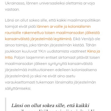
Ukrainassa, lännen universaaleiksi olettamia arvoja
vastaan.
Länsi on ollut sokea sille, että kaikki maailmanpolitiikan
toimijat eivät pidä
lännen arvoille ja kolonialismin
raunioille rakennettua toisen maailmansodan jälkeistä
kansainvälistä järjestelmää legitiiminä
. Eikä Venäjä ole
ainoa toimija, joka tämän järjestelmän kiistää. Tähän
joukkoon kuuluvat YK:n uudistamista vaatineet
Kiina ja
Intia
. Paljon laajemmin entiset siirtomaat pitävät toisen
maailmansodan jälkeen syntynyttä kansainvälistä
järjestelmää instituutioineen edelleen koloniaalisena
järjestelmänä ja siksi ne eivät aina asetu
varauksettomasti tukemaan länsimaita järjestelmän
säilyttämiseksi.
Länsi on ollut sokea sille, että kaikki