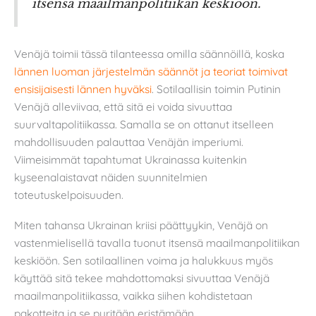
itsensä maailmanpolitiikan keskiöön.
Venäjä toimii tässä tilanteessa omilla säännöillä, koska
lännen luoman järjestelmän säännöt ja teoriat toimivat
ensisijaisesti lännen hyväksi
. Sotilaallisin toimin Putinin
Venäjä alleviivaa, että sitä ei voida sivuuttaa
suurvaltapolitiikassa. Samalla se on ottanut itselleen
mahdollisuuden palauttaa Venäjän imperiumi.
Viimeisimmät tapahtumat Ukrainassa kuitenkin
kyseenalaistavat näiden suunnitelmien
toteutuskelpoisuuden.
Miten tahansa Ukrainan kriisi päättyykin, Venäjä on
vastenmielisellä tavalla tuonut itsensä maailmanpolitiikan
keskiöön. Sen sotilaallinen voima ja halukkuus myös
käyttää sitä tekee mahdottomaksi sivuuttaa Venäjä
maailmanpolitiikassa, vaikka siihen kohdistetaan
pakotteita ja se pyritään eristämään.