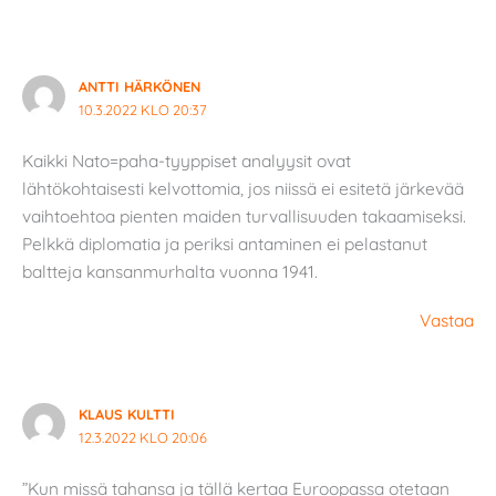
ANTTI HÄRKÖNEN
10.3.2022 KLO 20:37
Kaikki Nato=paha-tyyppiset analyysit ovat
lähtökohtaisesti kelvottomia, jos niissä ei esitetä järkevää
vaihtoehtoa pienten maiden turvallisuuden takaamiseksi.
Pelkkä diplomatia ja periksi antaminen ei pelastanut
baltteja kansanmurhalta vuonna 1941.
Vastaa
KLAUS KULTTI
12.3.2022 KLO 20:06
”Kun missä tahansa ja tällä kertaa Euroopassa otetaan