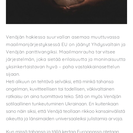
Venäjän hakiessa suurvallan asemaa muuttuvassa
maailmanjärjestyksessä EU on jäänyt Yhdysvaltain ja
Venäjän panttivangiksi. Maailmanrauha tarvitsee
järjestelmän, joka sietää erilaisuutta ja moninaisuutta
yksinkertaistavan hyvä – paha vastakkainasettelun
sijaan.
Heti alkuun on tehtävä selväksi, että minkä tahansa
ongelman, kuvitteellisen tai todellisen, väkivaltainen
ratkaisu on aina tuomittava teko. Sitä on myös Venäjän
sotilaallinen tunkeutuminen Ukrainaan. En kuitenkaan
sano näin siksi, että Venäjä teollaan rikkoo kansainvälistä
oikeutta ja länsimaiden universaaleiksi julistamia arvoja.
Kun missä tahansa ja tällä kertaa Euroopassa otetaan