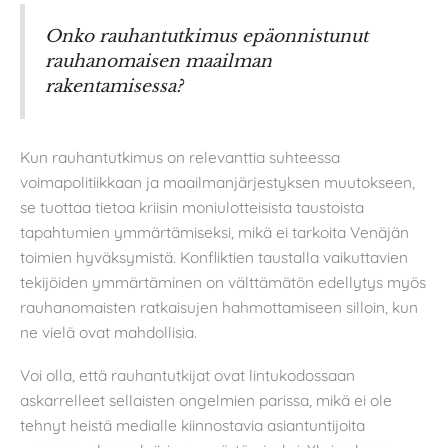
Onko rauhantutkimus epäonnistunut
rauhanomaisen maailman
rakentamisessa?
Kun rauhantutkimus on relevanttia suhteessa
voimapolitiikkaan ja maailmanjärjestyksen muutokseen,
se tuottaa tietoa kriisin moniulotteisista taustoista
tapahtumien ymmärtämiseksi, mikä ei tarkoita Venäjän
toimien hyväksymistä. Konfliktien taustalla vaikuttavien
tekijöiden ymmärtäminen on välttämätön edellytys myös
rauhanomaisten ratkaisujen hahmottamiseen silloin, kun
ne vielä ovat mahdollisia.
Voi olla, että rauhantutkijat ovat lintukodossaan
askarrelleet sellaisten ongelmien parissa, mikä ei ole
tehnyt heistä medialle kiinnostavia asiantuntijoita