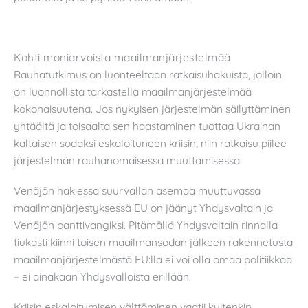
Kohti moniarvoista maailmanjärjestelmää
Rauhatutkimus on luonteeltaan ratkaisuhakuista, jolloin
on luonnollista tarkastella maailmanjärjestelmää
kokonaisuutena. Jos nykyisen järjestelmän säilyttäminen
yhtäältä ja toisaalta sen haastaminen tuottaa Ukrainan
kaltaisen sodaksi eskaloituneen kriisin, niin ratkaisu piilee
järjestelmän rauhanomaisessa muuttamisessa.
Venäjän hakiessa suurvallan asemaa muuttuvassa
maailmanjärjestyksessä EU on jäänyt Yhdysvaltain ja
Venäjän panttivangiksi. Pitämällä Yhdysvaltain rinnalla
tiukasti kiinni toisen maailmansodan jälkeen rakennetusta
maailmanjärjestelmästä EU:lla ei voi olla omaa politiikkaa
– ei ainakaan Yhdysvalloista erillään.
Kriisin eskaloitumisen välttäminen vaatii kuitenkin