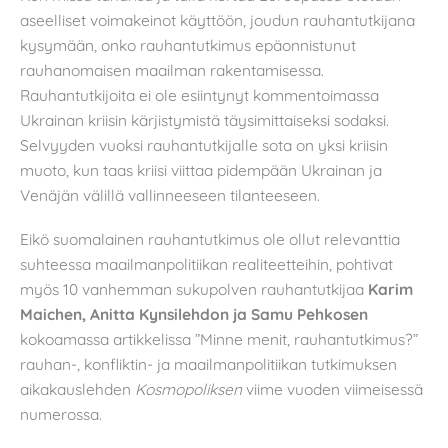
aseelliset voimakeinot käyttöön, joudun rauhantutkijana
kysymään, onko rauhantutkimus epäonnistunut
rauhanomaisen maailman rakentamisessa.
Rauhantutkijoita ei ole esiintynyt kommentoimassa
Ukrainan kriisin kärjistymistä täysimittaiseksi sodaksi.
Selvyyden vuoksi rauhantutkijalle sota on yksi kriisin
muoto, kun taas kriisi viittaa pidempään Ukrainan ja
Venäjän välillä vallinneeseen tilanteeseen.
Eikö suomalainen rauhantutkimus ole ollut relevanttia
suhteessa maailmanpolitiikan realiteetteihin, pohtivat
myös 10 vanhemman sukupolven rauhantutkijaa
Karim
Maichen, Anitta Kynsilehdon ja Samu Pehkosen
kokoamassa artikkelissa ”Minne menit, rauhantutkimus?”
rauhan-, konfliktin- ja maailmanpolitiikan tutkimuksen
aikakauslehden
Kosmopoliksen
viime vuoden viimeisessä
numerossa.