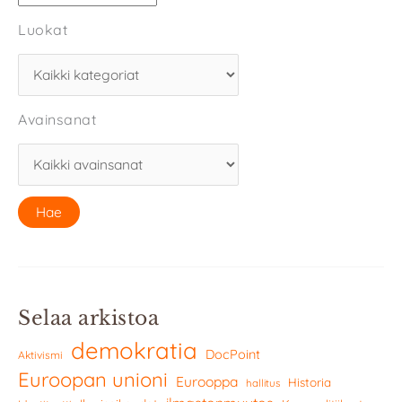
Luokat
Avainsanat
Selaa arkistoa
demokratia
DocPoint
Aktivismi
Euroopan unioni
Eurooppa
Historia
hallitus