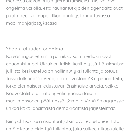
menossa olevan kriisin ymmärtämiseksi. Yksi vakava
ongelma voi olla, että rauhantutkijoiden agendalta ovat
puuttuneet voimapolitiikan analyysit muuttuvassa
maailmanjärjestyksessä.
Yhden totuuden ongelma
Katson myös, että niin politiikka kuin mediakin ovat
epäonnistuneet Ukrainan kriisin käsittelyssä. Länsimaissa
julkista keskustelua on hallinnut yksi tulkinta ja totuus.
Tässä tulkinnassa Venäjä toimii vastoin YK:n periaatteita,
jotka olennaisesti edustavat länsimaisia arvoja, vaikka
Neuvostoliitto oli niitä hyväksymässä toisen
maailmansodan päättyessä. Samalla Venäjän aggressio
uhkaa koko länsimaista demokraattista järjestelmää.
Niin poliitikot kuin asiantuntijatkin ovat edustaneet tätä
yhtä oikeana pidettyä tulkintaa, joka sulkee ulkopuolelle