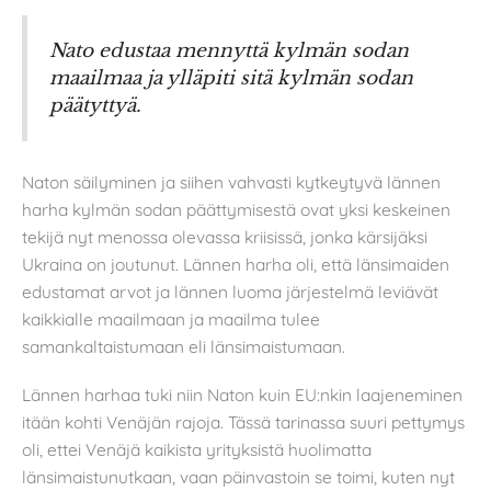
Nato edustaa mennyttä kylmän sodan
maailmaa ja ylläpiti sitä kylmän sodan
päätyttyä.
Naton säilyminen ja siihen vahvasti kytkeytyvä lännen
harha kylmän sodan päättymisestä ovat yksi keskeinen
tekijä nyt menossa olevassa kriisissä, jonka kärsijäksi
Ukraina on joutunut. Lännen harha oli, että länsimaiden
edustamat arvot ja lännen luoma järjestelmä leviävät
kaikkialle maailmaan ja maailma tulee
samankaltaistumaan eli länsimaistumaan.
Lännen harhaa tuki niin Naton kuin EU:nkin laajeneminen
itään kohti Venäjän rajoja. Tässä tarinassa suuri pettymys
oli, ettei Venäjä kaikista yrityksistä huolimatta
länsimaistunutkaan, vaan päinvastoin se toimi, kuten nyt