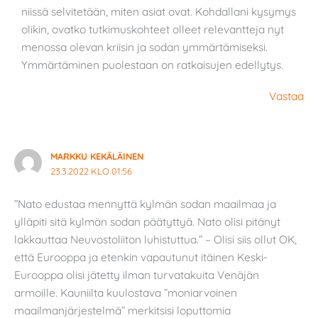
niissä selvitetään, miten asiat ovat. Kohdallani kysymys
olikin, ovatko tutkimuskohteet olleet relevantteja nyt
menossa olevan kriisin ja sodan ymmärtämiseksi.
Ymmärtäminen puolestaan on ratkaisujen edellytys.
Vastaa
MARKKU KEKÄLÄINEN
23.3.2022 KLO 01:56
”Nato edustaa mennyttä kylmän sodan maailmaa ja
ylläpiti sitä kylmän sodan päätyttyä. Nato olisi pitänyt
lakkauttaa Neuvostoliiton luhistuttua.” – Olisi siis ollut OK,
että Eurooppa ja etenkin vapautunut itäinen Keski-
Eurooppa olisi jätetty ilman turvatakuita Venäjän
armoille. Kauniilta kuulostava ”moniarvoinen
maailmanjärjestelmä” merkitsisi loputtomia