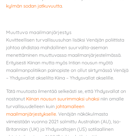
kylmän sodan jatkuvuutta
.
Muuttuva maailmanjärjestys
Kuvitteellisen turvallisuusuhan lisäksi Venäjän poliittista
johtoa ahdistaa mahdollinen suurvalta-aseman
menettäminen muuttuvassa maailmanjärjestelmässä.
Erityisesti Kiinan mutta myös Intian nousun myötä
maailmanpolitiikan painopiste on ollut siirtymässä Venäjä
– Yhdysvallat akselilta Kiina – Yhdysvallat akselille.
Tätä muutosta ilmentää selkeästi se, että Yhdysvallat on
nostanut
Kiinan nousun suurimmaksi uhaksi
niin omalle
turvallisuudelleen kuin
johtamalleen
maailmanjärjestykselle
. Venäjän näkökulmasta
viimeistään vuonna 2021 solmittu Australian (AU), Iso-
Britannian (UK) ja Yhdysvaltojen (US) sotilaallinen