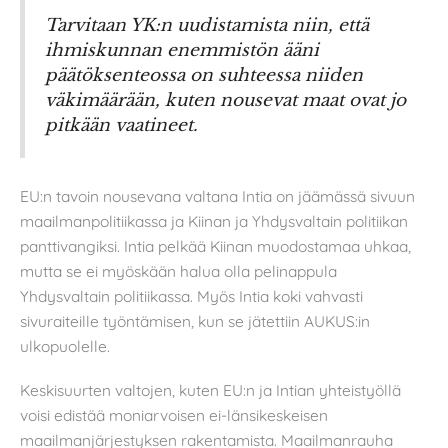
Tarvitaan YK:n uudistamista niin, että
ihmiskunnan enemmistön ääni
päätöksenteossa on suhteessa niiden
väkimäärään, kuten nousevat maat ovat jo
pitkään vaatineet.
EU:n tavoin nousevana valtana Intia on jäämässä sivuun
maailmanpolitiikassa ja Kiinan ja Yhdysvaltain politiikan
panttivangiksi. Intia pelkää Kiinan muodostamaa uhkaa,
mutta se ei myöskään halua olla pelinappula
Yhdysvaltain politiikassa. Myös Intia koki vahvasti
sivuraiteille työntämisen, kun se jätettiin AUKUS:in
ulkopuolelle.
Keskisuurten valtojen, kuten EU:n ja Intian yhteistyöllä
voisi edistää moniarvoisen ei-länsikeskeisen
maailmanjärjestyksen rakentamista. Maailmanrauha