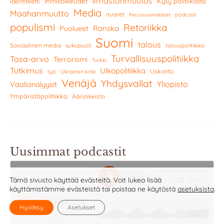
ilmastonmuutos
Ihmisoikeudet
Kysy politiikasta
Identiteetti
Media
Maahanmuutto
nuoret
podcast
Perussuomalaiset
populismi
Retoriikka
Ranska
Puolueet
Suomi
talous
Sosiaalinen media
sukupuoli
talouspolitiikka
Turvallisuuspolitiikka
Tasa-arvo
Terrorismi
Turkki
Tutkimus
Ulkopolitiikka
Uskonto
työ
Ukrainan kriisi
Venäjä
Yhdysvallat
Yliopisto
Vaalianalyysit
Ympäristöpolitiikka
Äärioikeisto
Uusimmat podcastit
Tämä sivusto käyttää evästeitä. Voit lukea lisää
käyttämistämme evästeistä tai poistaa ne käytöstä
asetuksista
.
Hyväksy
Asetukset