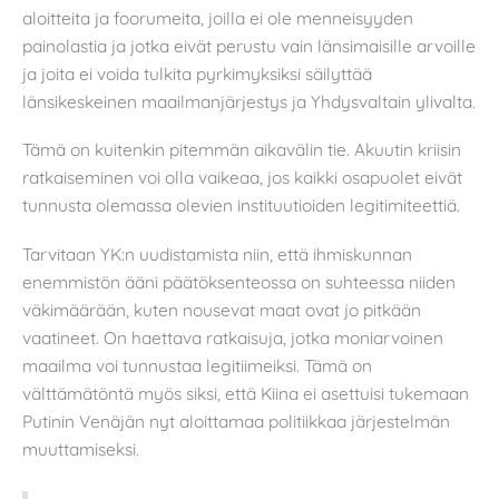
aloitteita ja foorumeita, joilla ei ole menneisyyden
painolastia ja jotka eivät perustu vain länsimaisille arvoille
ja joita ei voida tulkita pyrkimyksiksi säilyttää
länsikeskeinen maailmanjärjestys ja Yhdysvaltain ylivalta.
Tämä on kuitenkin pitemmän aikavälin tie. Akuutin kriisin
ratkaiseminen voi olla vaikeaa, jos kaikki osapuolet eivät
tunnusta olemassa olevien instituutioiden legitimiteettiä.
Tarvitaan YK:n uudistamista niin, että ihmiskunnan
enemmistön ääni päätöksenteossa on suhteessa niiden
väkimäärään, kuten nousevat maat ovat jo pitkään
vaatineet. On haettava ratkaisuja, jotka moniarvoinen
maailma voi tunnustaa legitiimeiksi. Tämä on
välttämätöntä myös siksi, että Kiina ei asettuisi tukemaan
Putinin Venäjän nyt aloittamaa politiikkaa järjestelmän
muuttamiseksi.