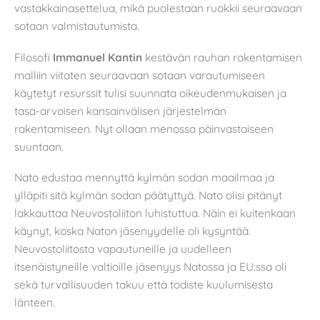
vastakkainasettelua, mikä puolestaan ruokkii seuraavaan
sotaan valmistautumista.
Filosofi
Immanuel Kantin
kestävän rauhan rakentamisen
malliin viitaten seuraavaan sotaan varautumiseen
käytetyt resurssit tulisi suunnata oikeudenmukaisen ja
tasa-arvoisen kansainvälisen järjestelmän
rakentamiseen. Nyt ollaan menossa päinvastaiseen
suuntaan.
Nato edustaa mennyttä kylmän sodan maailmaa ja
ylläpiti sitä kylmän sodan päätyttyä. Nato olisi pitänyt
lakkauttaa Neuvostoliiton luhistuttua. Näin ei kuitenkaan
käynyt, koska Naton jäsenyydelle oli kysyntää.
Neuvostoliitosta vapautuneille ja uudelleen
itsenäistyneille valtioille jäsenyys Natossa ja EU:ssa oli
sekä turvallisuuden takuu että todiste kuulumisesta
länteen.