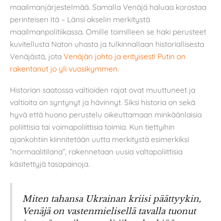
maailmanjärjestelmää. Samalla Venäjä haluaa korostaa
perinteisen Itä – Länsi akselin merkitystä
maailmanpolitiikassa. Omille toimilleen se haki perusteet
kuvitellusta Naton uhasta ja tulkinnallaan historiallisesta
Venäjästä, jota
Venäjän johto ja erityisesti Putin on
rakentanut jo yli vuosikymmen
.
Historian saatossa valtioiden rajat ovat muuttuneet ja
valtioita on syntynyt ja hävinnyt. Siksi historia on sekä
hyvä että huono perustelu oikeuttamaan minkäänlaisia
poliittisia tai voimapoliittisia toimia. Kun tiettyihin
ajankohtiin kiinnitetään uutta merkitystä esimerkiksi
”normaalitilana”, rakennetaan uusia valtapoliittisia
käsitettyjä tasapainoja.
Miten tahansa Ukrainan kriisi päättyykin,
Venäjä on vastenmielisellä tavalla tuonut