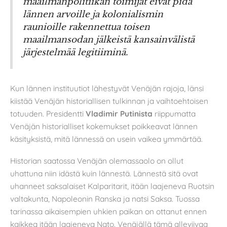
maailmanpolitiikan toimijat eivät pidä
lännen arvoille ja kolonialismin
raunioille rakennettua toisen
maailmansodan jälkeistä kansainvälistä
järjestelmää legitiiminä.
Kun lännen instituutiot lähestyvät Venäjän rajoja, länsi
kiistää Venäjän historiallisen tulkinnan ja vaihtoehtoisen
totuuden. Presidentti
Vladimir Putinista
riippumatta
Venäjän historialliset kokemukset poikkeavat lännen
käsityksistä, mitä lännessä on usein vaikea ymmärtää.
Historian saatossa Venäjän olemassaolo on ollut
uhattuna niin idästä kuin lännestä. Lännestä sitä ovat
uhanneet saksalaiset Kalparitarit, itään laajeneva Ruotsin
valtakunta, Napoleonin Ranska ja natsi Saksa. Tuossa
tarinassa aikaisempien uhkien paikan on ottanut ennen
kaikkea itään laajeneva Nato. Venäjällä tämä alleviivaa