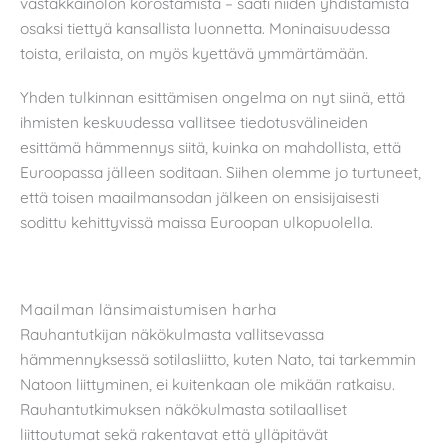
vastakkainolon korostamista – saati niiden yhdistämistä
osaksi tiettyä kansallista luonnetta. Moninaisuudessa
toista, erilaista, on myös kyettävä ymmärtämään.
Yhden tulkinnan esittämisen ongelma on nyt siinä, että
ihmisten keskuudessa vallitsee tiedotusvälineiden
esittämä hämmennys siitä, kuinka on mahdollista, että
Euroopassa jälleen soditaan. Siihen olemme jo turtuneet,
että toisen maailmansodan jälkeen on ensisijaisesti
sodittu kehittyvissä maissa Euroopan ulkopuolella.
Maailman länsimaistumisen harha
Rauhantutkijan näkökulmasta vallitsevassa
hämmennyksessä sotilasliitto, kuten Nato, tai tarkemmin
Natoon liittyminen, ei kuitenkaan ole mikään ratkaisu.
Rauhantutkimuksen näkökulmasta sotilaalliset
liittoutumat sekä rakentavat että ylläpitävät