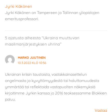
Jyrki Käkönen
Jyrki Käkönen on Tampereen ja Tallinnan yliopistojen
emeritusprofessori.
5 ajatusta aiheesta “Ukraina muuttuvan
maailmanjärjestyksen uhrina”
MARKO JUUTINEN
10.3.2022 KLO 10:56
Ukrainan kriisin taustoista, vastakkainasettelun
ongelmasta ja kyvyttömyydestä tai haluttomuudesta
ymmärtää tai reflektoida vastapuolten näkemyksiä
kirjoitimme Jyrkin kanssa jo 2016 teoksessamme Blokkien
paluu.
Vastaa