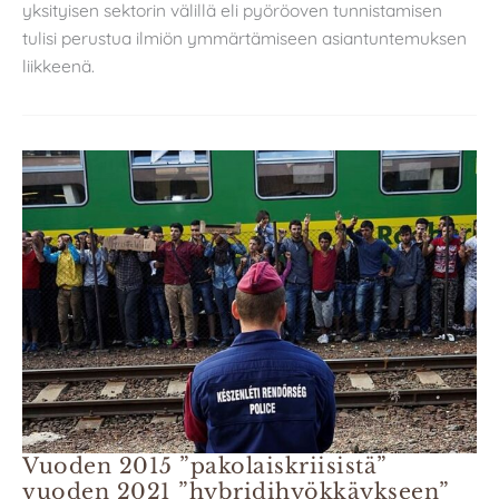
yksityisen sektorin välillä eli pyöröoven tunnistamisen
tulisi perustua ilmiön ymmärtämiseen asiantuntemuksen
liikkeenä.
Vuoden 2015 ”pakolaiskriisistä”
vuoden 2021 ”hybridihyökkäykseen”