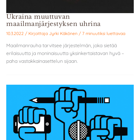
Ukraina muuttuvan
maailmanjärjestyksen uhrina
10.3.2022
/ Kirjoittaja
Jyrki Käkönen
/
7 minuutiksi luettavaa
Maailmanrauha tarvitsee järjestelmän, joka sietää
erilaisuutta ja moninaisuutta yksinkertaistavan hyvä –
paha vastakkainasettelun sijaan.