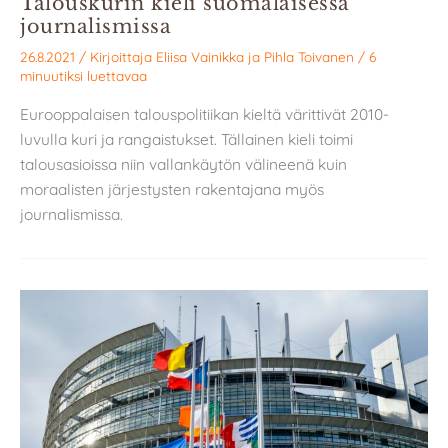
Talouskurin kieli suomalaisessa
journalismissa
26.8.2021
/ Kirjoittaja
Eliisa Vainikka
ja
Pihla Toivanen
/
6
minuutiksi luettavaa
Eurooppalaisen talouspolitiikan kieltä värittivät 2010-
luvulla kuri ja rangaistukset. Tällainen kieli toimi
talousasioissa niin vallankäytön välineenä kuin
moraalisten järjestysten rakentajana myös
journalismissa.