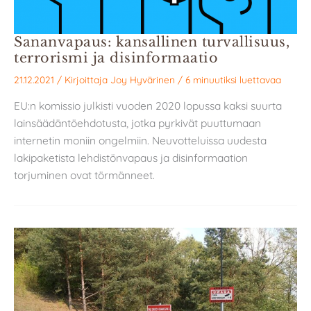
Sananvapaus: kansallinen turvallisuus,
terrorismi ja disinformaatio
21.12.2021
/ Kirjoittaja
Joy Hyvärinen
/
6 minuutiksi luettavaa
EU:n komissio julkisti vuoden 2020 lopussa kaksi suurta
lainsäädäntöehdotusta, jotka pyrkivät puuttumaan
internetin moniin ongelmiin. Neuvotteluissa uudesta
lakipaketista lehdistönvapaus ja disinformaation
torjuminen ovat törmänneet.