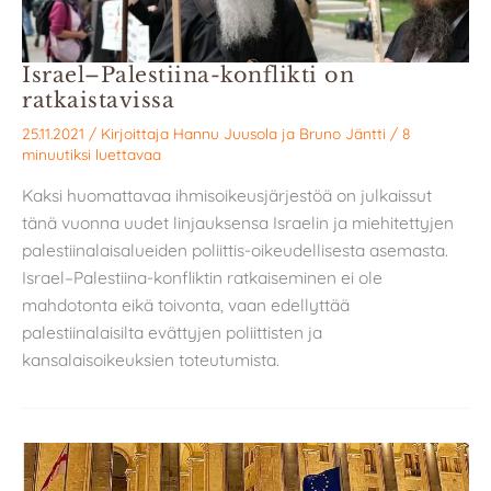
Israel–Palestiina-konflikti on
ratkaistavissa
25.11.2021
/ Kirjoittaja
Hannu Juusola
ja
Bruno Jäntti
/
8
minuutiksi luettavaa
Kaksi huomattavaa ihmisoikeusjärjestöä on julkaissut
tänä vuonna uudet linjauksensa Israelin ja miehitettyjen
palestiinalaisalueiden poliittis-oikeudellisesta asemasta.
Israel–Palestiina-konfliktin ratkaiseminen ei ole
mahdotonta eikä toivonta, vaan edellyttää
palestiinalaisilta evättyjen poliittisten ja
kansalaisoikeuksien toteutumista.