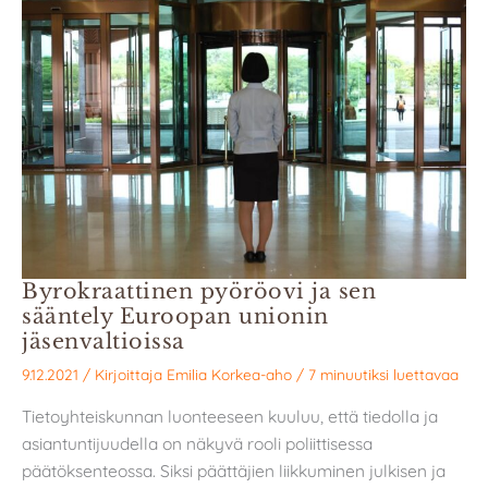
Byrokraattinen pyöröovi ja sen
sääntely Euroopan unionin
jäsenvaltioissa
9.12.2021
/ Kirjoittaja
Emilia Korkea-aho
/
7 minuutiksi luettavaa
Tietoyhteiskunnan luonteeseen kuuluu, että tiedolla ja
asiantuntijuudella on näkyvä rooli poliittisessa
päätöksenteossa. Siksi päättäjien liikkuminen julkisen ja