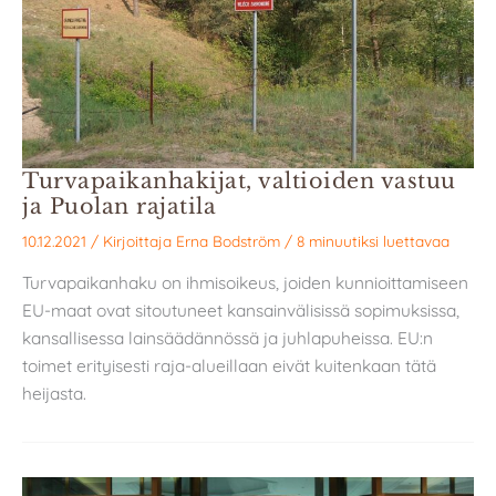
Turvapaikanhakijat, valtioiden vastuu
ja Puolan rajatila
10.12.2021
/ Kirjoittaja
Erna Bodström
/
8 minuutiksi luettavaa
Turvapaikanhaku on ihmisoikeus, joiden kunnioittamiseen
EU-maat ovat sitoutuneet kansainvälisissä sopimuksissa,
kansallisessa lainsäädännössä ja juhlapuheissa. EU:n
toimet erityisesti raja-alueillaan eivät kuitenkaan tätä
heijasta.