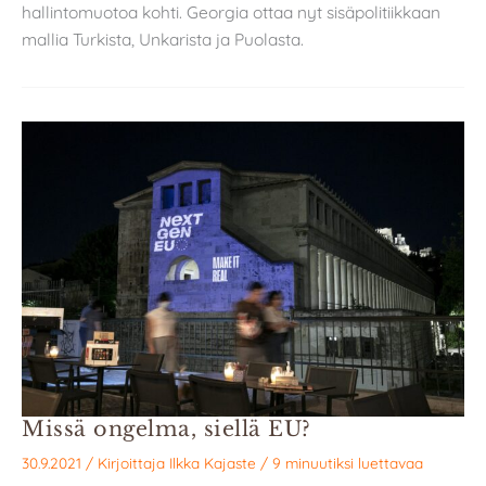
hallintomuotoa kohti. Georgia ottaa nyt sisäpolitiikkaan
mallia Turkista, Unkarista ja Puolasta.
Missä ongelma, siellä EU?
30.9.2021
/ Kirjoittaja
Ilkka Kajaste
/
9 minuutiksi luettavaa