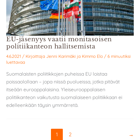
EU-jäsenyys vaatii monitasoisen
politiikanteon hallitsemista
4.6.2021
/ Kirjoittaja
Jenni Karimäki
ja
Kimmo Elo
/
6 minuutiksi
luettavaa
Suomalaisten poliitikkojen puheissa EU loistaa
poissaolollaan – jopa niissä puolueissa, jotka pitävät
itseään eurooppalaisina. Yleiseurooppalaisen
politiikanteon vaikutusta suomalaiseen politiikkaan ei
edelleenkään täysin ymmärretä.
1
2
→