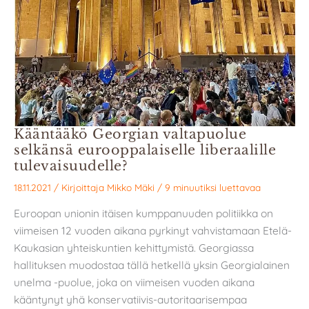
Kääntääkö Georgian valtapuolue
selkänsä eurooppalaiselle liberaalille
tulevaisuudelle?
18.11.2021
/ Kirjoittaja
Mikko Mäki
/
9 minuutiksi luettavaa
Euroopan unionin itäisen kumppanuuden politiikka on
viimeisen 12 vuoden aikana pyrkinyt vahvistamaan Etelä-
Kaukasian yhteiskuntien kehittymistä. Georgiassa
hallituksen muodostaa tällä hetkellä yksin Georgialainen
unelma -puolue, joka on viimeisen vuoden aikana
kääntynyt yhä konservatiivis-autoritaarisempaa