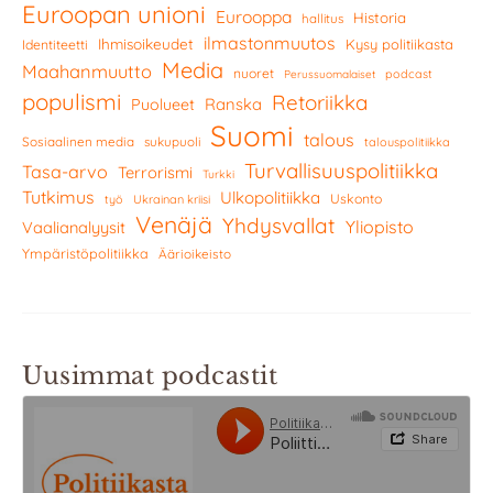
Euroopan unioni
Eurooppa
Historia
hallitus
ilmastonmuutos
Ihmisoikeudet
Kysy politiikasta
Identiteetti
Media
Maahanmuutto
nuoret
podcast
Perussuomalaiset
populismi
Retoriikka
Ranska
Puolueet
Suomi
talous
Sosiaalinen media
sukupuoli
talouspolitiikka
Turvallisuuspolitiikka
Tasa-arvo
Terrorismi
Turkki
Tutkimus
Ulkopolitiikka
Uskonto
työ
Ukrainan kriisi
Venäjä
Yhdysvallat
Yliopisto
Vaalianalyysit
Ympäristöpolitiikka
Äärioikeisto
Uusimmat podcastit