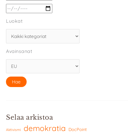
Luokat
Avainsanat
Selaa arkistoa
demokratia
DocPoint
Aktivismi