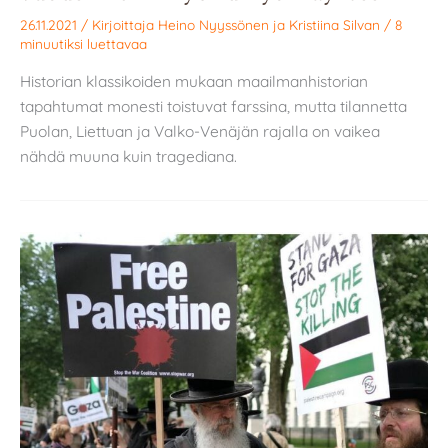
26.11.2021
/ Kirjoittaja
Heino Nyyssönen
ja
Kristiina Silvan
/
8
minuutiksi luettavaa
Historian klassikoiden mukaan maailmanhistorian
tapahtumat monesti toistuvat farssina, mutta tilannetta
Puolan, Liettuan ja Valko-Venäjän rajalla on vaikea
nähdä muuna kuin tragediana.